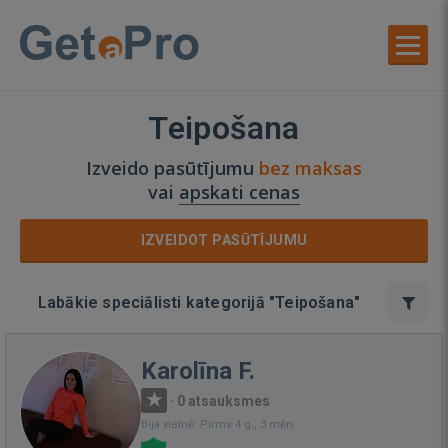
Teipošana
Izveido pasūtījumu
bez maksas
vai
apskati cenas
IZVEIDOT PASŪTĪJUMU
Labākie speciālisti kategorijā "Teipošana"
Karolīna F.
·
0 atsauksmes
Bija vietnē: Pirms 4 g., 3 mēn.