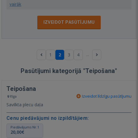
vairāk
IZVEIDOT PASŪTĪJUMU
...
1
2
3
4
Pasūtījumi kategorijā "Teipošana"
Teipošana
Izveidot līdzīgu pasūtījumu
Rīga
Savilkta plecu daļa
Cenu piedāvājumi no izpildītājiem:
Piedāvājums Nr.1
20,00€