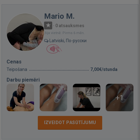
Mario M.
·
0 atsauksmes
Bija vietnē: Pirms 6 mēn.
Latviski, По-русски
Cenas
Teipošana
7,00€/stunda
Darbu piemēri
+1
IZVEIDOT PASŪTĪJUMU