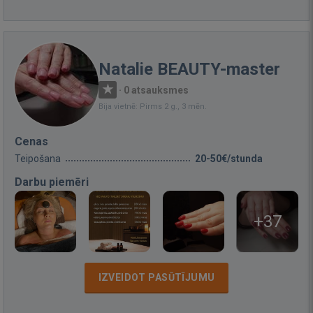
Natalie BEAUTY-master
·
0 atsauksmes
Bija vietnē: Pirms 2 g., 3 mēn.
Cenas
Teipošana
20-50€/stunda
Darbu piemēri
+37
IZVEIDOT PASŪTĪJUMU