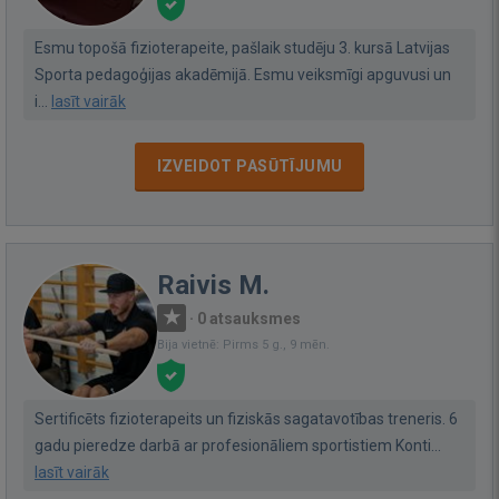
Esmu topošā fizioterapeite, pašlaik studēju 3. kursā Latvijas
Sporta pedagoģijas akadēmijā. Esmu veiksmīgi apguvusi un
i...
lasīt vairāk
IZVEIDOT PASŪTĪJUMU
Raivis M.
·
0 atsauksmes
Bija vietnē: Pirms 5 g., 9 mēn.
Sertificēts fizioterapeits un fiziskās sagatavotības treneris. 6
gadu pieredze darbā ar profesionāliem sportistiem Konti...
lasīt vairāk