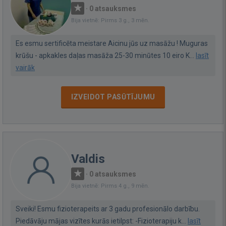
·
0 atsauksmes
Bija vietnē: Pirms 3 g., 3 mēn.
Es esmu sertificēta meistare Aicinu jūs uz masāžu ! Muguras
krūšu - apkakles daļas masāža 25-30 minūtes 10 eiro K...
lasīt
vairāk
IZVEIDOT PASŪTĪJUMU
Valdis
·
0 atsauksmes
Bija vietnē: Pirms 4 g., 9 mēn.
Sveiki! Esmu fizioterapeits ar 3 gadu profesionālo darbību.
Piedāvāju mājas vizītes kurās ietilpst: -Fizioterapiju k...
lasīt