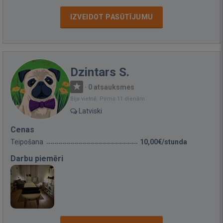
IZVEIDOT PASŪTĪJUMU
Dzintars S.
·
0 atsauksmes
Bija vietnē: Pirms 11 dienām
Latviski
Cenas
Teipošana
10,00€/stunda
Darbu piemēri