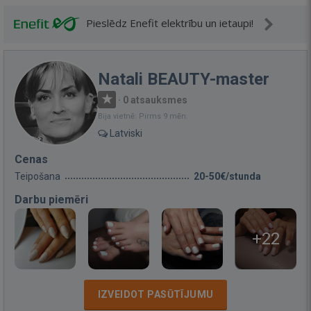
Pieslēdz Enefit elektrību un ietaupi!
Natali BEAUTY-master
·
0 atsauksmes
Bija vietnē: Pirms 9 mēn.
Latviski
Cenas
Teipošana
20-50€/stunda
Darbu piemēri
+22
IZVEIDOT PASŪTĪJUMU