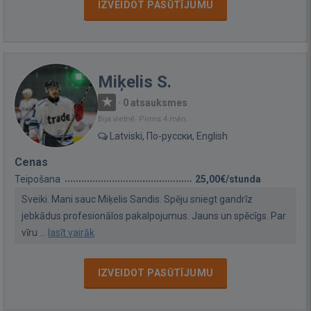
IZVEIDOT PASŪTĪJUMU
Miķelis S.
·
0 atsauksmes
Bija vietnē: Pirms 4 mēn.
Latviski, По-русски, English
Cenas
Teipošana
25,00€/stunda
Sveiki. Mani sauc Miķelis Sandis. Spēju sniegt gandrīz
jebkādus profesionālos pakalpojumus. Jauns un spēcīgs. Par
vīru ...
lasīt vairāk
IZVEIDOT PASŪTĪJUMU