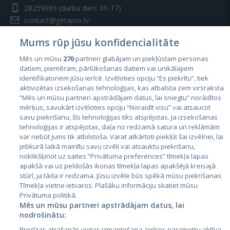
28259069
(darba dien. 09-17)
contact@getapro.lv
Mums rūp jūsu konfidencialitāte
Mēs un mūsu
270
partneri glabājam un piekļūstam personas
datiem, piemēram, pārlūkošanas datiem vai unikālajiem
identifikatoriem jūsu ierīcē. Izvēloties opciju “Es piekrītu”, tiek
Valstis
aktivizētas izsekošanas tehnoloģijas, kas atbalsta zem virsraksta
Igaunija
“Mēs un mūsu partneri apstrādājam datus, lai sniegtu” norādītos
mērķus, savukārt izvēloties opciju “Noraidīt visu” vai atsaucot
Latvija
savu piekrišanu, šīs tehnoloģijas tiks atspējotas. Ja izsekošanas
tehnoloģijas ir atspējotas, daļa no redzamā satura un reklāmām
Lietuva
var nebūt jums tik atbilstoša. Varat atkārtoti piekļūt šai izvēlnei, lai
jebkurā laikā mainītu savu izvēli vai atsauktu piekrišanu,
noklikšķinot uz saites “Privātuma preferences” tīmekļa lapas
apakšā vai uz peldošās ikonas tīmekļa lapas apakšējā kreisajā
stūrī, ja tāda ir redzama. Jūsu izvēle būs spēkā mūsu piekrišanas
Tīmekļa vietne ietvaros. Plašāku informāciju skatiet mūsu
Privātuma politikā.
Mēs un mūsu partneri apstrādājam datus, lai
nodrošinātu:
City24.lv
CVbankas.lt
Precīzas atrašanās vietas izmantošana. Ierīces parametru aktīva