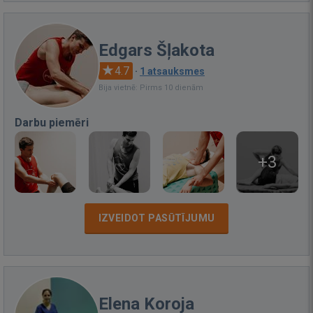
Edgars Šļakota
4.7
·
1 atsauksmes
Bija vietnē: Pirms 10 dienām
Darbu piemēri
+3
IZVEIDOT PASŪTĪJUMU
Elena Koroja