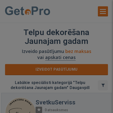
Telpu dekorēšana
Jaunajam gadam
Izveido pasūtījumu
bez maksas
vai
apskati cenas
IZVEIDOT PASŪTĪJUMU
Labākie speciālisti kategorijā "Telpu
dekorēšana Jaunajam gadam" Daugavpilī
SvetkuServiss
·
0 atsauksmes