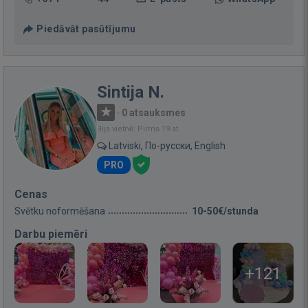
Piedāvāt pasūtījumu
Sintija N.
·
0 atsauksmes
Bija vietnē: Pirms 19 st.
Latviski, По-русски, English
PRO
Cenas
Svētku noformēšana
10-50€/stunda
Darbu piemēri
+121