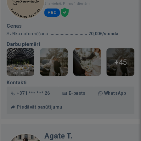
Bija vietnē: Pirms 1 dienām
PRO
Cenas
Svētku noformēšana
20,00€/stunda
Darbu piemēri
+45
Kontakti
+371 *** *** 26
E-pasts
WhatsApp
Piedāvāt pasūtījumu
Agate T.