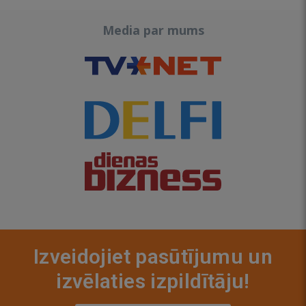
Media par mums
Izveidojiet pasūtījumu un
izvēlaties izpildītāju!