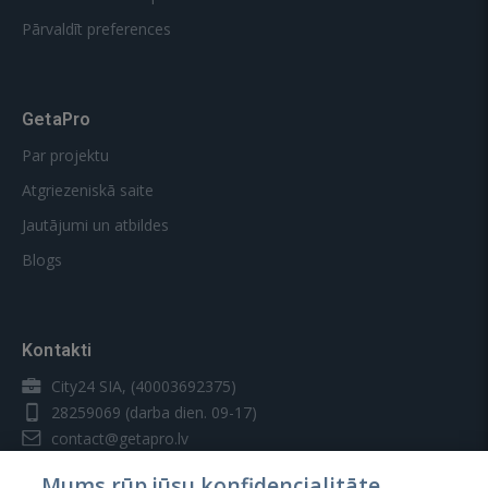
Pārvaldīt preferences
GetaPro
Par projektu
Atgriezeniskā saite
Jautājumi un atbildes
Blogs
Kontakti
City24 SIA, (40003692375)
28259069
(darba dien. 09-17)
contact@getapro.lv
Mums rūp jūsu konfidencialitāte