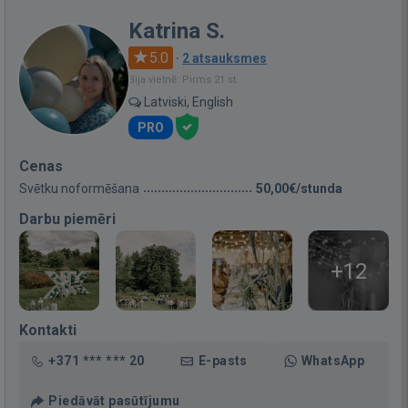
Katrina S.
5.0
·
2 atsauksmes
Bija vietnē: Pirms 21 st.
Latviski, English
PRO
Cenas
Svētku noformēšana
50,00€/stunda
Darbu piemēri
+12
Kontakti
+371 *** *** 20
E-pasts
WhatsApp
Piedāvāt pasūtījumu