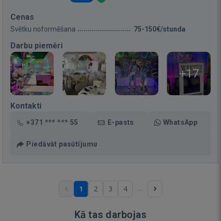
Cenas
Svētku noformēšana
75-150€/stunda
Darbu piemēri
+17
Kontakti
+371 *** *** 55
E-pasts
WhatsApp
Piedāvāt pasūtījumu
...
1
2
3
4
Kā tas darbojas