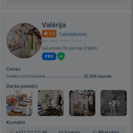
Valērija
5.0
·
1 atsauksmes
Bija vietnē: Pirms 1 d. 1 st.
Latviski, По-русски, English
PRO
Cenas
Svētku noformēšana
20,00€/stunda
Darbu piemēri
+39
Kontakti
+371 *** *** 44
E-pasts
WhatsApp