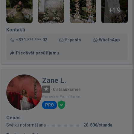
+19
Kontakti
+371 *** *** 02
E-pasts
WhatsApp
Piedāvāt pasūtījumu
Zane L.
·
0 atsauksmes
Bija vietnē: Pirms 1 mēn.
PRO
Cenas
Svētku noformēšana
20-80€/stunda