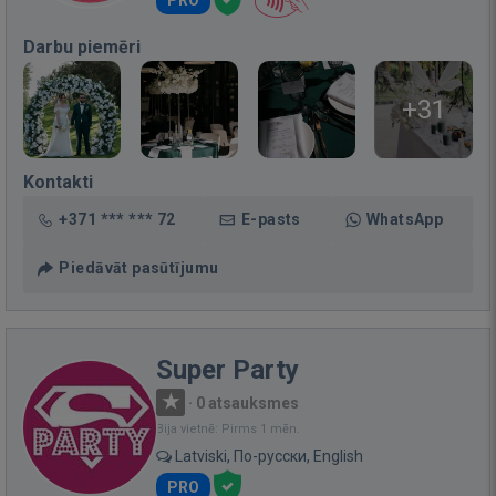
Darbu piemēri
+31
Kontakti
+371 *** *** 72
E-pasts
WhatsApp
Piedāvāt pasūtījumu
Super Party
·
0 atsauksmes
Bija vietnē: Pirms 1 mēn.
Latviski, По-русски, English
PRO