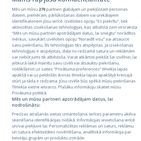
Mēs un mūsu
270
partneri glabājam un piekļūstam personas
datiem, piemēram, pārlūkošanas datiem vai unikālajiem
identifikatoriem jūsu ierīcē. Izvēloties opciju “Es piekrītu”, tiek
Valstis
aktivizētas izsekošanas tehnoloģijas, kas atbalsta zem virsraksta
Igaunija
“Mēs un mūsu partneri apstrādājam datus, lai sniegtu” norādītos
mērķus, savukārt izvēloties opciju “Noraidīt visu” vai atsaucot
Latvija
savu piekrišanu, šīs tehnoloģijas tiks atspējotas. Ja izsekošanas
tehnoloģijas ir atspējotas, daļa no redzamā satura un reklāmām
Lietuva
var nebūt jums tik atbilstoša. Varat atkārtoti piekļūt šai izvēlnei, lai
jebkurā laikā mainītu savu izvēli vai atsauktu piekrišanu,
noklikšķinot uz saites “Privātuma preferences” tīmekļa lapas
apakšā vai uz peldošās ikonas tīmekļa lapas apakšējā kreisajā
stūrī, ja tāda ir redzama. Jūsu izvēle būs spēkā mūsu piekrišanas
Tīmekļa vietne ietvaros. Plašāku informāciju skatiet mūsu
Privātuma politikā.
Mēs un mūsu partneri apstrādājam datus, lai
nodrošinātu:
City24.lv
CVbankas.lt
Precīzas atrašanās vietas izmantošana. Ierīces parametru aktīva
City24.ee
Kainos.lt
skenēšana identifikācijas nolūkā. Informācijas ievietošana ierīcē
un/vai piekļuve tai. Personalizētas reklāmas un saturs, reklāmu
GetaPro.lv
Paslaugos.lt
un satura efektivitātes novērtēšana, analītiskā informācija par
GetaPro.ee
auto24.ee
lietotāju grupām un produktu izstrāde.