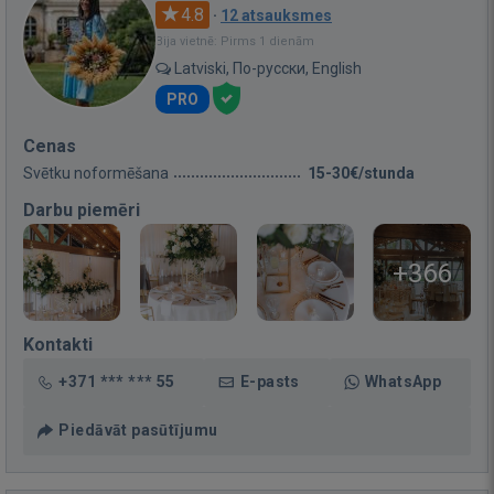
4.8
·
12 atsauksmes
Bija vietnē: Pirms 1 dienām
Latviski, По-русски, English
PRO
Cenas
Svētku noformēšana
15-30€/stunda
Darbu piemēri
+366
Kontakti
+371 *** *** 55
E-pasts
WhatsApp
Piedāvāt pasūtījumu