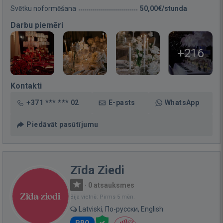
Svētku noformēšana
50,00€/stunda
Darbu piemēri
+216
Kontakti
+371 *** *** 02
E-pasts
WhatsApp
Piedāvāt pasūtījumu
Zīda Ziedi
·
0 atsauksmes
Bija vietnē: Pirms 5 mēn.
Latviski, По-русски, English
PRO