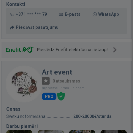
Kontakti
+371 *** *** 79
E-pasts
WhatsApp
Piedāvāt pasūtījumu
Pieslēdz Enefit elektrību un ietaupi!
Art event
·
0 atsauksmes
Bija vietnē: Pirms 1 dienām
PRO
Cenas
Svētku noformēšana
200-20000€/stunda
Darbu piemēri