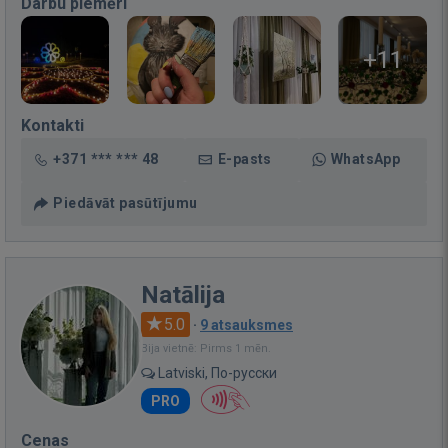
Darbu piemēri
+11
Kontakti
+371 *** *** 48
E-pasts
WhatsApp
Piedāvāt pasūtījumu
Natālija
5.0
·
9 atsauksmes
Bija vietnē: Pirms 1 mēn.
Latviski, По-русски
PRO
Cenas