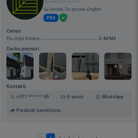
Bija vietnē: Pirms 23 st.
Latviski, По-русски, English
PRO
Cenas
Ēku ārējā tīrīšana
2-4€/M2
Darbu piemēri
+9
Kontakti
+371 *** *** 99
E-pasts
WhatsApp
Piedāvāt pasūtījumu
...