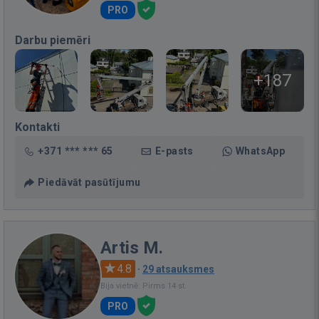
PRO
Darbu piemēri
+187
Kontakti
+371 *** *** 65
E-pasts
WhatsApp
Piedāvāt pasūtījumu
Artis M.
4.8
·
29 atsauksmes
Bija vietnē: Pirms 14 st.
PRO