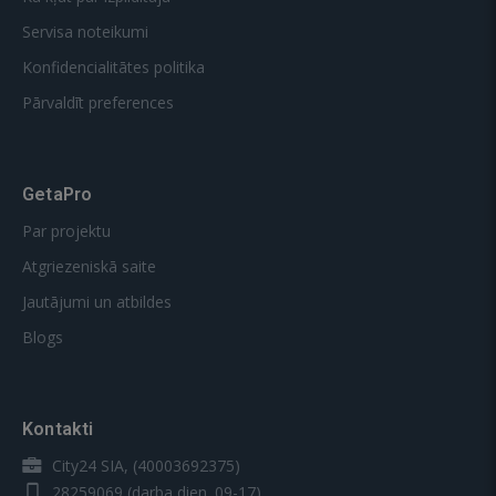
Servisa noteikumi
Konfidencialitātes politika
Pārvaldīt preferences
GetaPro
Par projektu
Atgriezeniskā saite
Jautājumi un atbildes
Blogs
Kontakti
City24 SIA, (40003692375)
28259069
(darba dien. 09-17)