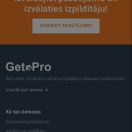
izvēlaties izpildītāju!
IZVEIDOT PASŪTĪJUMU
Ātrs veids, kā atrast uzticamu izpildītāju jebkuram uzdevumam.
Vairāk par mums
Kā tas darbojas
Kā izveidot pasūtījumu
Kā kļūt par izpildītāju