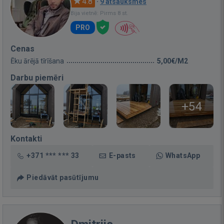
4.8
·
9 atsauksmes
Bija vietnē: Pirms 8 st.
PRO
Cenas
Ēku ārējā tīrīšana
5,00€/M2
Darbu piemēri
+54
Kontakti
+371 *** *** 33
E-pasts
WhatsApp
Piedāvāt pasūtījumu