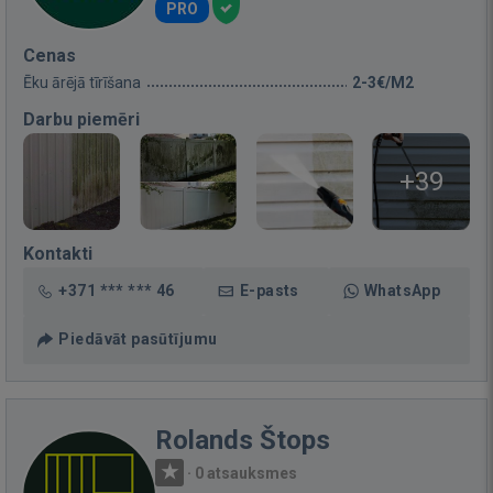
PRO
Cenas
Ēku ārējā tīrīšana
2-3€/M2
Darbu piemēri
+39
Kontakti
+371 *** *** 46
E-pasts
WhatsApp
Piedāvāt pasūtījumu
Rolands Štops
·
0 atsauksmes