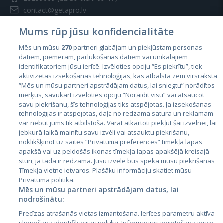
contact@getapro.lv
Mums rūp jūsu konfidencialitāte
Mēs un mūsu
270
partneri glabājam un piekļūstam personas
datiem, piemēram, pārlūkošanas datiem vai unikālajiem
identifikatoriem jūsu ierīcē. Izvēloties opciju “Es piekrītu”, tiek
Valstis
aktivizētas izsekošanas tehnoloģijas, kas atbalsta zem virsraksta
Igaunija
“Mēs un mūsu partneri apstrādājam datus, lai sniegtu” norādītos
mērķus, savukārt izvēloties opciju “Noraidīt visu” vai atsaucot
Latvija
savu piekrišanu, šīs tehnoloģijas tiks atspējotas. Ja izsekošanas
tehnoloģijas ir atspējotas, daļa no redzamā satura un reklāmām
Lietuva
var nebūt jums tik atbilstoša. Varat atkārtoti piekļūt šai izvēlnei, lai
jebkurā laikā mainītu savu izvēli vai atsauktu piekrišanu,
noklikšķinot uz saites “Privātuma preferences” tīmekļa lapas
apakšā vai uz peldošās ikonas tīmekļa lapas apakšējā kreisajā
stūrī, ja tāda ir redzama. Jūsu izvēle būs spēkā mūsu piekrišanas
Tīmekļa vietne ietvaros. Plašāku informāciju skatiet mūsu
Privātuma politikā.
Mēs un mūsu partneri apstrādājam datus, lai
nodrošinātu:
City24.lv
CVbankas.lt
Precīzas atrašanās vietas izmantošana. Ierīces parametru aktīva
City24.ee
Kainos.lt
skenēšana identifikācijas nolūkā. Informācijas ievietošana ierīcē