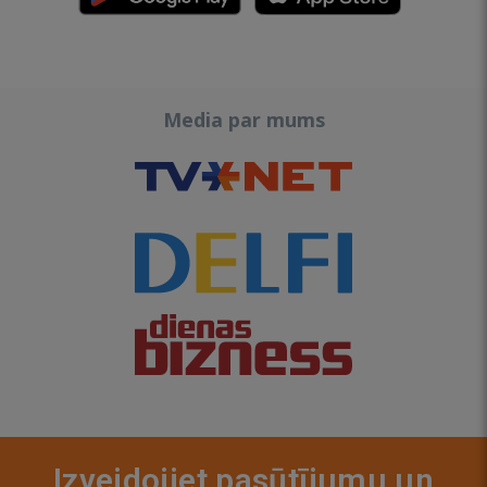
Media par mums
Izveidojiet pasūtījumu un