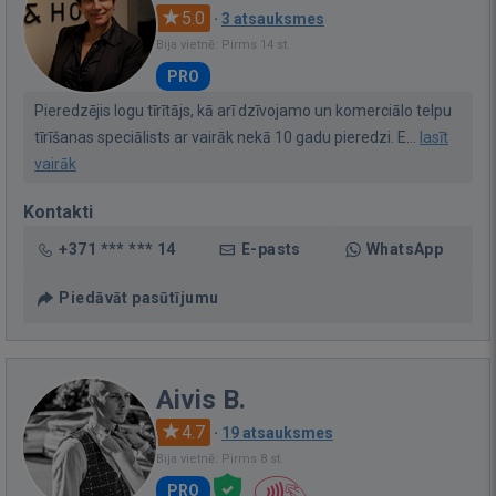
5.0
·
3 atsauksmes
Bija vietnē: Pirms 14 st.
PRO
Pieredzējis logu tīrītājs, kā arī dzīvojamo un komerciālo telpu
tīrīšanas speciālists ar vairāk nekā 10 gadu pieredzi. E...
lasīt
vairāk
Kontakti
+371 *** *** 14
E-pasts
WhatsApp
Piedāvāt pasūtījumu
Aivis B.
4.7
·
19 atsauksmes
Bija vietnē: Pirms 8 st.
PRO