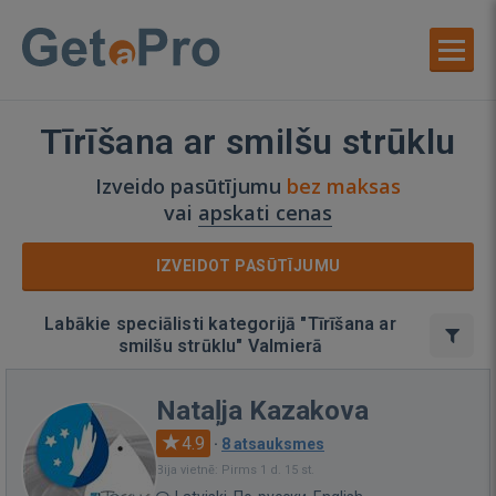
Tīrīšana ar smilšu strūklu
Izveido pasūtījumu
bez maksas
vai
apskati cenas
IZVEIDOT PASŪTĪJUMU
Labākie speciālisti kategorijā "Tīrīšana ar
smilšu strūklu" Valmierā
Nataļja Kazakova
4.9
·
8 atsauksmes
Bija vietnē: Pirms 1 d. 15 st.