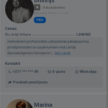
Dmitrijs
·
0 atsauksmes
Bija vietnē: Pirms 1 d. 17 st.
PRO
Cenas
Ēku ārējā tīrīšana
1,50€/M2
nodrošinam profesionālus uzkopšanas pakalpojumus
privātpersonām un uzņēmumiem visā Latvijā.
Specializējamies dzīvojamo t...
lasīt vairāk
Kontakti
+371 *** *** 49
E-pasts
WhatsApp
Piedāvāt pasūtījumu
Marina