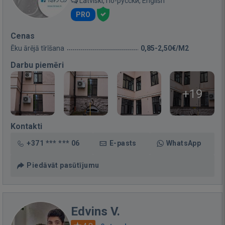
Latviski, По-русски, English
PRO
Cenas
Ēku ārējā tīrīšana
0,85-2,50€/M2
Darbu piemēri
+19
Kontakti
+371 *** *** 06
E-pasts
WhatsApp
Piedāvāt pasūtījumu
Edvins V.