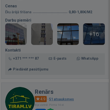
Cenas
Ēku ārējā tīrīšana
0,80-1,80€/M2
Darbu piemēri
+16
Kontakti
+371 *** *** 87
E-pasts
WhatsApp
Piedāvāt pasūtījumu
Renārs
4.9
·
51 atsauksmes
Bija vietnē: Pirms 14 st.