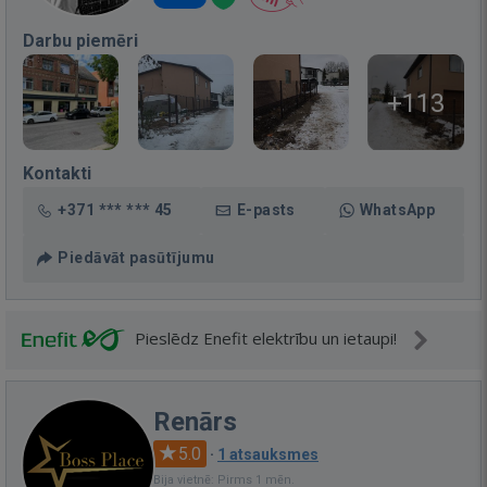
Darbu piemēri
+113
Kontakti
+371 *** *** 45
E-pasts
WhatsApp
Piedāvāt pasūtījumu
Pieslēdz Enefit elektrību un ietaupi!
Renārs
5.0
·
1 atsauksmes
Bija vietnē: Pirms 1 mēn.