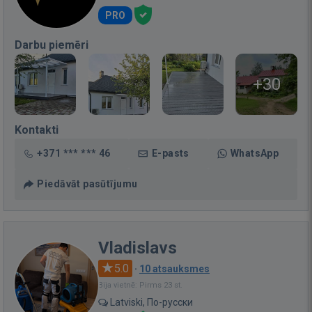
PRO
Darbu piemēri
+30
Kontakti
+371 *** *** 46
E-pasts
WhatsApp
Piedāvāt pasūtījumu
Vladislavs
5.0
·
10 atsauksmes
Bija vietnē: Pirms 23 st.
Latviski, По-русски