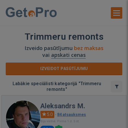
Trimmeru remonts
Izveido pasūtījumu
bez maksas
vai
apskati cenas
IZVEIDOT PASŪTĪJUMU
Labākie speciālisti kategorijā "Trimmeru
remonts"
Aleksandrs M.
5.0
·
84 atsauksmes
Bija vietnē: Pirms 1 d. 5 st.