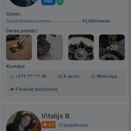
PRO
Cenas
Dārza tehnikas remonts
30,00€/stunda
Darbu piemēri
+28
Kontakti
+371 *** *** 45
E-pasts
WhatsApp
Piedāvāt pasūtījumu
Vitalijs B.
4.9
·
10 atsauksmes