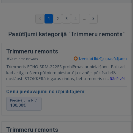
...
1
2
3
4
Pasūtījumi kategorijā "Trimmeru remonts"
Trimmeru remonts
Izveidot līdzīgu pasūtījumu
Valmieras novads
Trimmeris ECHO SRM-222ES problēmas ar pielaišanu. Pat tad,
kad ar ilgstošiem pūliņiem piestartēju dzinējs pēc īsa brīža
noslāpst. STOKKERā ir garas rindas, bet trimmeris n…
Rādīt vēl
Cenu piedāvājumi no izpildītājiem:
Piedāvājums Nr.1
100,00€
Trimmeru remonts