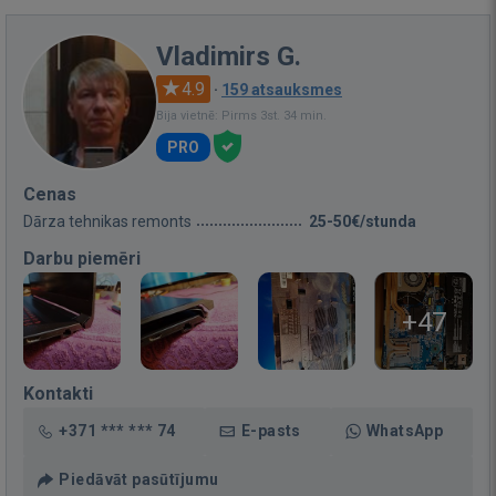
Vladimirs G.
4.9
·
159 atsauksmes
Bija vietnē: Pirms 3st. 34 min.
PRO
Cenas
Dārza tehnikas remonts
25-50€/stunda
Darbu piemēri
+47
Kontakti
+371 *** *** 74
E-pasts
WhatsApp
Piedāvāt pasūtījumu