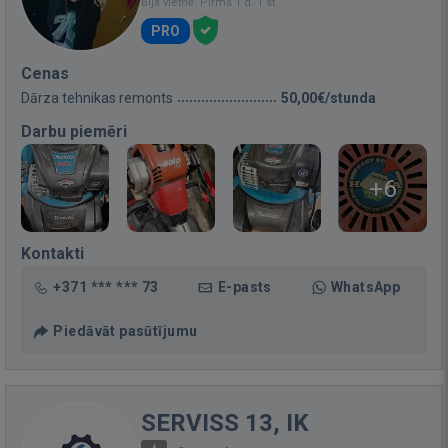
Bija vietnē: Pirms 1 d. 1 st.
PRO
Cenas
Dārza tehnikas remonts
50,00€/stunda
Darbu piemēri
+6
Kontakti
+371 *** *** 73
E-pasts
WhatsApp
Piedāvāt pasūtījumu
SERVISS 13, IK