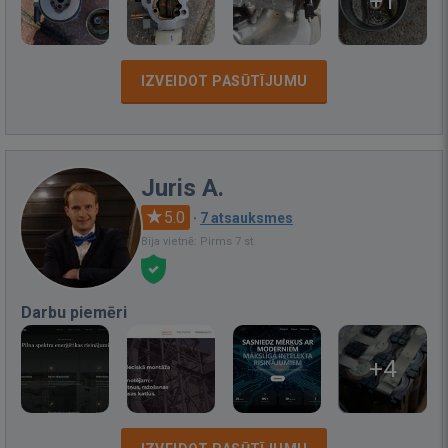
+1
IZVEIDOT PASŪTĪJUMU
Juris A.
5.0
·
7 atsauksmes
Bija vietnē: Pirms 7 st.
Darbu piemēri
+4