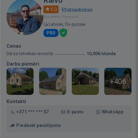
Raivo
5.0
·
59 atsauksmes
Bija vietnē: Pirms 6 st.
Latviski, По-русски
PRO
Cenas
Dārza tehnikas remonts
10,00€/stunda
Darbu piemēri
+406
Kontakti
+371 *** *** 57
E-pasts
WhatsApp
Piedāvāt pasūtījumu