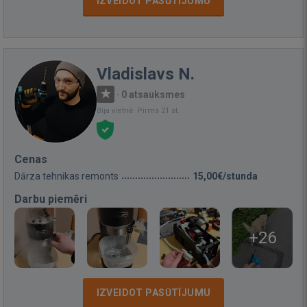
IZVEIDOT PASŪTĪJUMU
Vladislavs N.
·
0 atsauksmes
Bija vietnē: Pirms 21 st.
Cenas
Dārza tehnikas remonts
15,00€/stunda
Darbu piemēri
+26
IZVEIDOT PASŪTĪJUMU