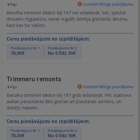
Izveidot līdzīgu pasūtījumu
Rīga
Benzīna trimmeri Midori MJ-197 var iedarbināt, bet, spiežot
droseles regulatoru, nevar regulēt dzinēja griešanās ātrumu,
kaut kas tur salūzis.
Cenu piedāvājumi no izpildītājiem:
Piedāvājums Nr.1
Piedāvājums Nr.2
70,00€
No 0 līdz 50€
Trimmeru remonts
Izveidot līdzīgu pasūtījumu
Rīga
Benzīna trimmeri Midori MJ-197 grūti iedarbināt. Pēc statrtera
auklas paraušanas līdzi griežas arī pļaušanas asmens, un
dzinējs nepielec.
Cenu piedāvājumi no izpildītājiem:
Piedāvājums Nr.1
Piedāvājums Nr.2
70,00€
No 0 līdz 50€