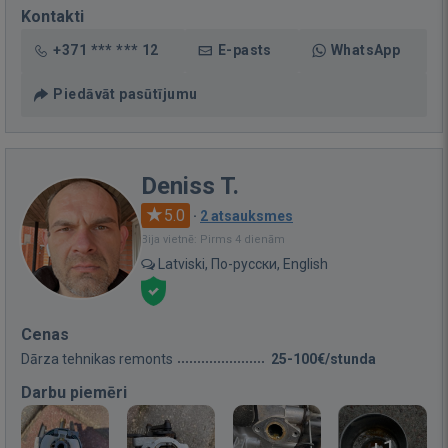
Kontakti
+371 *** *** 12
E-pasts
WhatsApp
Piedāvāt pasūtījumu
Deniss T.
5.0
·
2 atsauksmes
Bija vietnē: Pirms 4 dienām
Latviski, По-русски, English
Cenas
Dārza tehnikas remonts
25-100€/stunda
Darbu piemēri