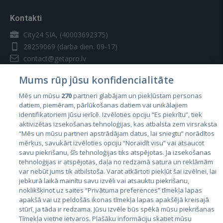
Kontakti
City24 SIA, (40003692375)
28259069
(darba dien. 09-17)
contact@getapro.lv
Mums rūp jūsu konfidencialitāte
Mēs un mūsu
270
partneri glabājam un piekļūstam personas
datiem, piemēram, pārlūkošanas datiem vai unikālajiem
identifikatoriem jūsu ierīcē. Izvēloties opciju “Es piekrītu”, tiek
Valstis
aktivizētas izsekošanas tehnoloģijas, kas atbalsta zem virsraksta
Igaunija
“Mēs un mūsu partneri apstrādājam datus, lai sniegtu” norādītos
mērķus, savukārt izvēloties opciju “Noraidīt visu” vai atsaucot
Latvija
savu piekrišanu, šīs tehnoloģijas tiks atspējotas. Ja izsekošanas
tehnoloģijas ir atspējotas, daļa no redzamā satura un reklāmām
Lietuva
var nebūt jums tik atbilstoša. Varat atkārtoti piekļūt šai izvēlnei, lai
jebkurā laikā mainītu savu izvēli vai atsauktu piekrišanu,
noklikšķinot uz saites “Privātuma preferences” tīmekļa lapas
apakšā vai uz peldošās ikonas tīmekļa lapas apakšējā kreisajā
stūrī, ja tāda ir redzama. Jūsu izvēle būs spēkā mūsu piekrišanas
Tīmekļa vietne ietvaros. Plašāku informāciju skatiet mūsu