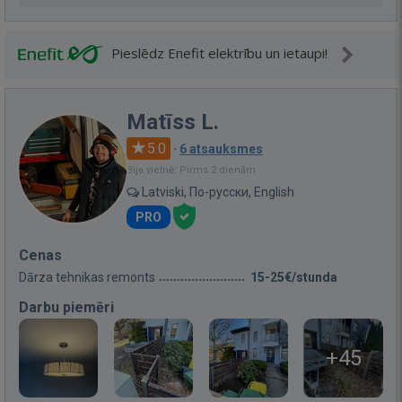
Pieslēdz Enefit elektrību un ietaupi!
Matīss L.
5.0
·
6 atsauksmes
Bija vietnē: Pirms 2 dienām
Latviski, По-русски, English
PRO
Cenas
Dārza tehnikas remonts
15-25€/stunda
Darbu piemēri
+45