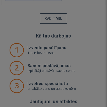
RĀDĪT VĒL
Kā tas darbojas
1
Izveido pasūtījumu
Tas ir bezmaksas
2
Saņem piedāvājumus
Izpildītāji piedāvās savas cenas
3
Izvēlies speciālistu
ar labāko cenu un atsauksmēm
Jautājumi un atbildes