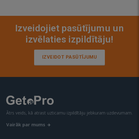
Izveidojiet pasūtījumu un
izvēlaties izpildītāju!
IZVEIDOT PASŪTĪJUMU
Ātrs veids, kā atrast uzticamu izpildītāju jebkuram uzdevumam.
Vairāk par mums