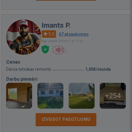
Imants P.
5.0
·
67 atsauksmes
Bija vietnē: Pirms 1 d. 17 st.
Cenas
Dārza tehnikas remonts
1,00€/stunda
Darbu piemēri
+254
IZVEIDOT PASŪTĪJUMU