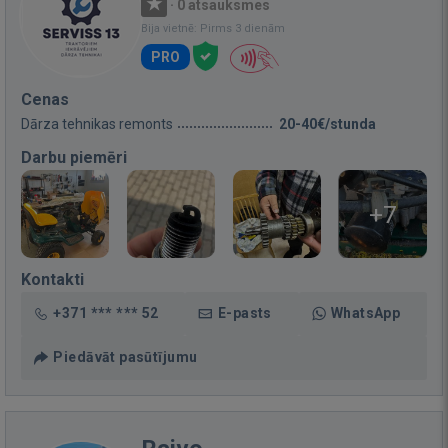
·
0 atsauksmes
Bija vietnē: Pirms 3 dienām
PRO
Cenas
Dārza tehnikas remonts
20-40€/stunda
Darbu piemēri
+7
Kontakti
+371 *** *** 52
E-pasts
WhatsApp
Piedāvāt pasūtījumu