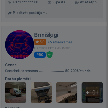
+371 *** *** 00
E-pasts
WhatsApp
Piedāvāt pasūtījumu
Brīnišķīgi
5.0
·
65 atsauksmes
Bija vietnē: Pirms 2st. 16 min.
PRO
Cenas
Santehnikas remonts
50-200€/stunda
Darbu piemēri
+101