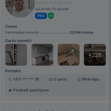
Bija vietnē: Pirms 3st. 38 min.
Latviski, По-русски
PRO
Cenas
Santehnikas remonts
20,00€/stunda
Darbu piemēri
+228
Kontakti
+371 *** *** 05
E-pasts
WhatsApp
Piedāvāt pasūtījumu