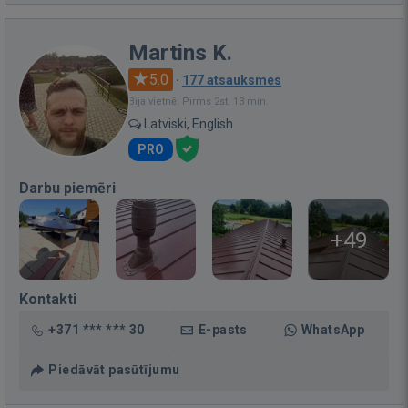
Martins K.
5.0
·
177 atsauksmes
Bija vietnē: Pirms 2st. 13 min.
Latviski, English
PRO
Darbu piemēri
+49
Kontakti
+371 *** *** 30
E-pasts
WhatsApp
Piedāvāt pasūtījumu