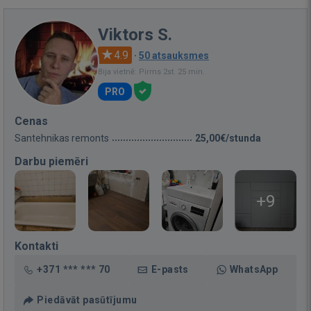
Viktors S.
4.9
·
50 atsauksmes
Bija vietnē: Pirms 2st. 25 min.
PRO
Cenas
Santehnikas remonts
25,00€/stunda
Darbu piemēri
+9
Kontakti
+371 *** *** 70
E-pasts
WhatsApp
Piedāvāt pasūtījumu