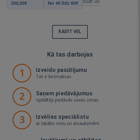
Rādīt vēl
200,00€
No 40 līdz 60€
RĀDĪT VĒL
Kā tas darbojas
1
Izveido pasūtījumu
Tas ir bezmaksas
2
Saņem piedāvājumus
Izpildītāji piedāvās savas cenas
3
Izvēlies speciālistu
ar labāko cenu un atsauksmēm