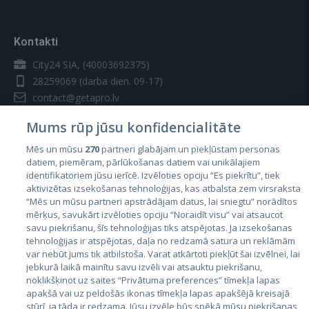
Kontakti
City24 SIA, (40003692375)
28259069
(darba dien. 09-17)
contact@getapro.lv
Mums rūp jūsu konfidencialitāte
Mēs un mūsu
270
partneri glabājam un piekļūstam personas
datiem, piemēram, pārlūkošanas datiem vai unikālajiem
identifikatoriem jūsu ierīcē. Izvēloties opciju “Es piekrītu”, tiek
Valstis
aktivizētas izsekošanas tehnoloģijas, kas atbalsta zem virsraksta
Igaunija
“Mēs un mūsu partneri apstrādājam datus, lai sniegtu” norādītos
mērķus, savukārt izvēloties opciju “Noraidīt visu” vai atsaucot
Latvija
savu piekrišanu, šīs tehnoloģijas tiks atspējotas. Ja izsekošanas
tehnoloģijas ir atspējotas, daļa no redzamā satura un reklāmām
Lietuva
var nebūt jums tik atbilstoša. Varat atkārtoti piekļūt šai izvēlnei, lai
jebkurā laikā mainītu savu izvēli vai atsauktu piekrišanu,
noklikšķinot uz saites “Privātuma preferences” tīmekļa lapas
apakšā vai uz peldošās ikonas tīmekļa lapas apakšējā kreisajā
stūrī, ja tāda ir redzama. Jūsu izvēle būs spēkā mūsu piekrišanas