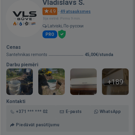
Vladislavs S.
4.9
·
49 atsauksmes
Bija vietnē: Pirms 9 min.
Latviski, По-русски
PRO
Cenas
Santehnikas remonts
45,00€/stunda
Darbu piemēri
+189
Kontakti
+371 *** *** 02
E-pasts
WhatsApp
Piedāvāt pasūtījumu