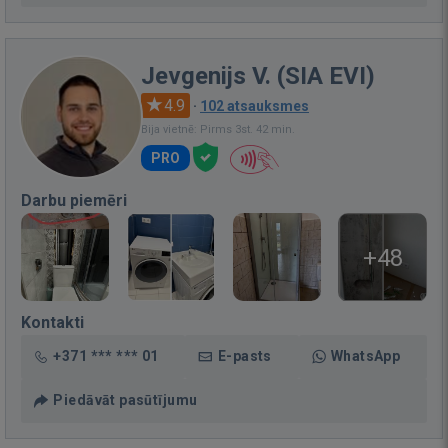
Jevgenijs V. (SIA EVI)
4.9
·
102 atsauksmes
Bija vietnē: Pirms 3st. 42 min.
PRO
Darbu piemēri
+48
Kontakti
+371 *** *** 01
E-pasts
WhatsApp
Piedāvāt pasūtījumu