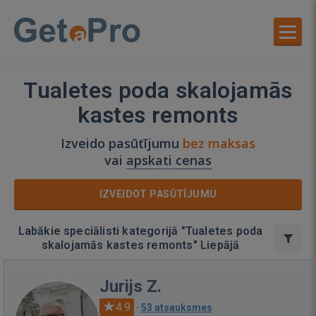
Tualetes poda skalojamās
kastes remonts
Izveido pasūtījumu
bez maksas
vai
apskati cenas
IZVEIDOT PASŪTĪJUMU
Labākie speciālisti kategorijā "Tualetes poda
skalojamās kastes remonts" Liepājā
Jurijs Z.
4.9
·
53 atsauksmes