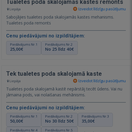
Tualetes poda skalojamās kastes remonts
Izveidot līdzīgu pasūtījumu
Liepāja
Sabojājies tualetes poda skalojamās kastes mehanisms.
Tualetes poda remonts
Cenu piedāvājumi no izpildītājiem:
Piedāvājums Nr.1
Piedāvājums Nr.2
25,00€
No 25 līdz 40€
Tek tualetes poda skalojamā kaste
Izveidot līdzīgu pasūtījumu
Liepāja
Tualetes poda skalojamā kastē nepārstāj tecēt ūdens. Vai nu
jāmaina pods, vai nolaišanas mehānisms.
Cenu piedāvājumi no izpildītājiem:
Piedāvājums Nr.1
Piedāvājums Nr.2
Piedāvājums Nr.3
50,00€
No 30 līdz 50€
35,00€
Piedāvājums Nr.4
Piedāvājums Nr.5