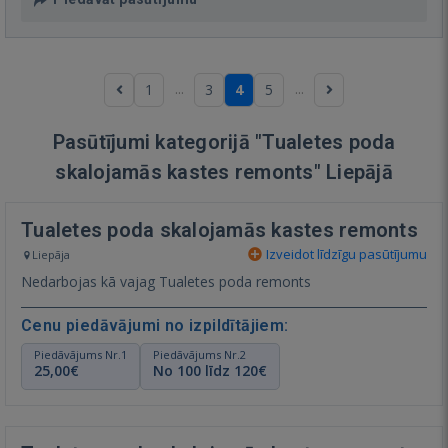
...
...
1
3
4
5
Pasūtījumi kategorijā "Tualetes poda
skalojamās kastes remonts" Liepājā
Tualetes poda skalojamās kastes remonts
Izveidot līdzīgu pasūtījumu
Liepāja
Nedarbojas kā vajag Tualetes poda remonts
Cenu piedāvājumi no izpildītājiem:
Piedāvājums Nr.1
Piedāvājums Nr.2
25,00€
No 100 līdz 120€