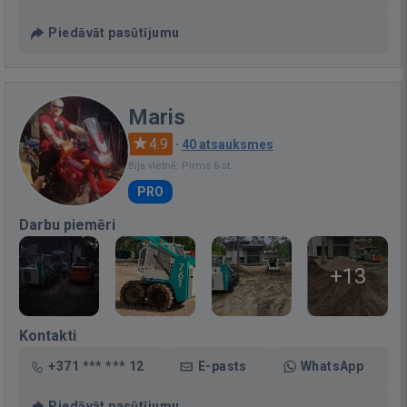
Piedāvāt pasūtījumu
Maris
4.9
·
40 atsauksmes
Bija vietnē: Pirms 6 st.
PRO
Darbu piemēri
+13
Kontakti
+371 *** *** 12
E-pasts
WhatsApp
Piedāvāt pasūtījumu