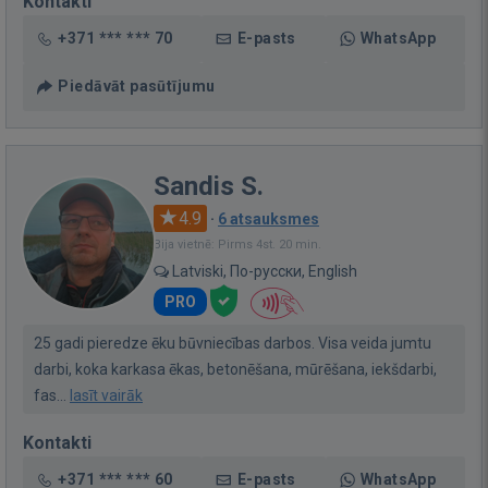
Kontakti
+371 *** *** 70
E-pasts
WhatsApp
Piedāvāt pasūtījumu
Sandis S.
4.9
·
6 atsauksmes
Bija vietnē: Pirms 4st. 20 min.
Latviski, По-русски, English
PRO
25 gadi pieredze ēku būvniecības darbos. Visa veida jumtu
darbi, koka karkasa ēkas, betonēšana, mūrēšana, iekšdarbi,
fas...
lasīt vairāk
Kontakti
+371 *** *** 60
E-pasts
WhatsApp