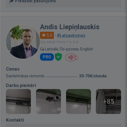
Piedāvāt pasūtījumu
Andis Liepiņlauskis
5.0
·
45 atsauksmes
Bija vietnē: Pirms 1 d. 5 st.
Latviski, По-русски, English
PRO
Cenas
Santehnikas remonts
30-70€/stunda
Darbu piemēri
+85
Kontakti