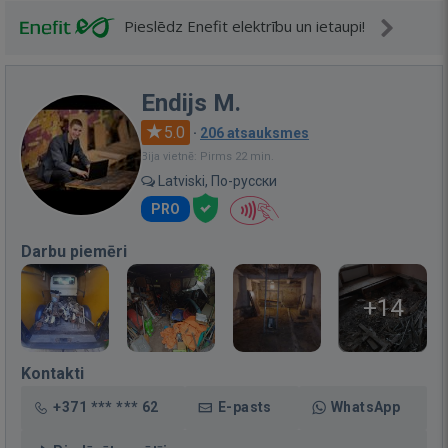
Pieslēdz Enefit elektrību un ietaupi!
Endijs M.
5.0
·
206 atsauksmes
Bija vietnē: Pirms 22 min.
Latviski, По-русски
PRO
Darbu piemēri
+14
Kontakti
+371 *** *** 62
E-pasts
WhatsApp