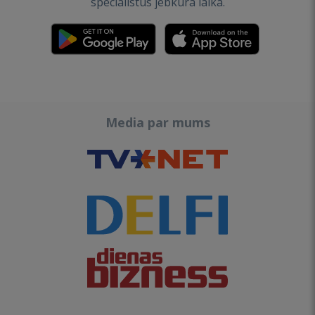
speciālistus jebkurā laikā.
Media par mums