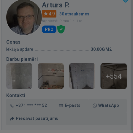
Arturs P.
4.9
·
30 atsauksmes
Bija vietnē: Pirms 1 d. 1 st.
PRO
Cenas
Iekšējā apdare
30,00€/M2
Darbu piemēri
+554
Kontakti
+371 *** *** 52
E-pasts
WhatsApp
Piedāvāt pasūtījumu