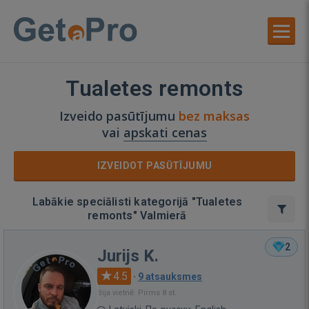
Tualetes remonts
Izveido pasūtījumu
bez maksas
vai
apskati cenas
IZVEIDOT PASŪTĪJUMU
Labākie speciālisti kategorijā "Tualetes
remonts" Valmierā
2
Jurijs K.
4.5
·
9 atsauksmes
Bija vietnē: Pirms 8 st.