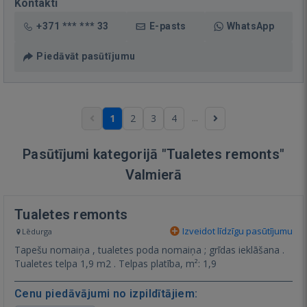
Kontakti
+371 *** *** 33
E-pasts
WhatsApp
Piedāvāt pasūtījumu
...
1
2
3
4
Pasūtījumi kategorijā "Tualetes remonts"
Valmierā
Tualetes remonts
Izveidot līdzīgu pasūtījumu
Lēdurga
Tapešu nomaiņa , tualetes poda nomaiņa ; grīdas ieklāšana .
Tualetes telpa 1,9 m2 . Telpas platība, m²: 1,9
Cenu piedāvājumi no izpildītājiem: