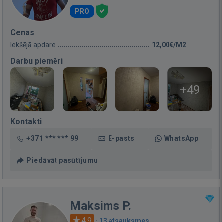
PRO
Cenas
Iekšējā apdare
12,00€/M2
Darbu piemēri
+49
Kontakti
+371 *** *** 99
E-pasts
WhatsApp
Piedāvāt pasūtījumu
Maksims P.
4.9
·
13 atsauksmes