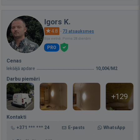
Igors K.
4.8
·
73 atsauksmes
Bija vietnē: Pirms 28 dienām
PRO
Cenas
Iekšējā apdare
10,00€/M2
Darbu piemēri
+129
Kontakti
+371 *** *** 24
E-pasts
WhatsApp