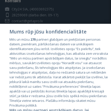
Kontakti
City24 SIA, (40003692375)
28259069
(darba dien. 09-17)
contact@getapro.lv
Mums rūp jūsu konfidencialitāte
Mēs un mūsu
270
partneri glabājam un piekļūstam personas
datiem, piemēram, pārlūkošanas datiem vai unikālajiem
identifikatoriem jūsu ierīcē. Izvēloties opciju “Es piekrītu”, tiek
Valstis
aktivizētas izsekošanas tehnoloģijas, kas atbalsta zem virsraksta
Igaunija
“Mēs un mūsu partneri apstrādājam datus, lai sniegtu” norādītos
mērķus, savukārt izvēloties opciju “Noraidīt visu” vai atsaucot
Latvija
savu piekrišanu, šīs tehnoloģijas tiks atspējotas. Ja izsekošanas
tehnoloģijas ir atspējotas, daļa no redzamā satura un reklāmām
Lietuva
var nebūt jums tik atbilstoša. Varat atkārtoti piekļūt šai izvēlnei, lai
jebkurā laikā mainītu savu izvēli vai atsauktu piekrišanu,
noklikšķinot uz saites “Privātuma preferences” tīmekļa lapas
apakšā vai uz peldošās ikonas tīmekļa lapas apakšējā kreisajā
stūrī, ja tāda ir redzama. Jūsu izvēle būs spēkā mūsu piekrišanas
Tīmekļa vietne ietvaros. Plašāku informāciju skatiet mūsu
Privātuma politikā.
Mēs un mūsu partneri apstrādājam datus, lai