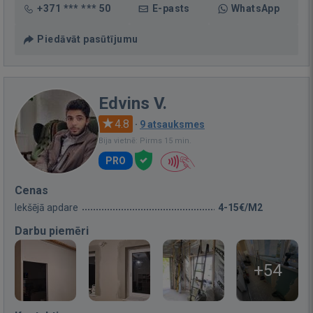
+371 *** *** 50
E-pasts
WhatsApp
Piedāvāt pasūtījumu
Edvins V.
4.8
·
9 atsauksmes
Bija vietnē: Pirms 15 min.
PRO
Cenas
Iekšējā apdare
4-15€/M2
Darbu piemēri
+54