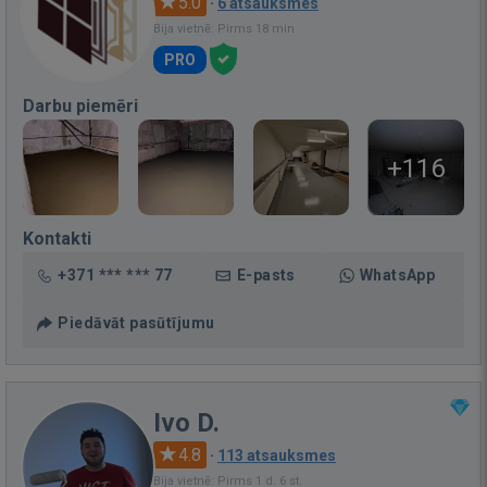
5.0
·
6 atsauksmes
Bija vietnē: Pirms 18 min.
PRO
Darbu piemēri
+116
Kontakti
+371 *** *** 77
E-pasts
WhatsApp
Piedāvāt pasūtījumu
Ivo D.
4.8
·
113 atsauksmes
Bija vietnē: Pirms 1 d. 6 st.