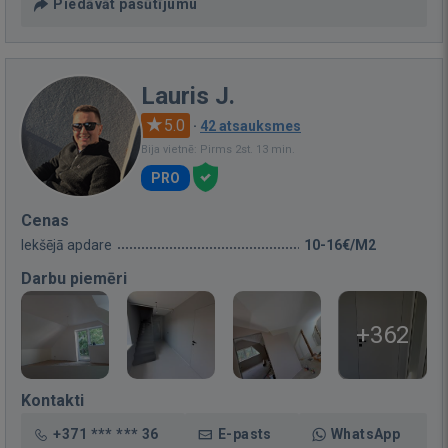
Piedāvāt pasūtījumu
Lauris J.
5.0
·
42 atsauksmes
Bija vietnē: Pirms 2st. 13 min.
PRO
Cenas
Iekšējā apdare
10-16€/M2
Darbu piemēri
+362
Kontakti
+371 *** *** 36
E-pasts
WhatsApp