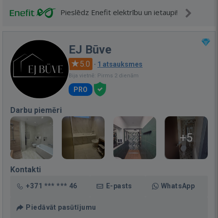
Pieslēdz Enefit elektrību un ietaupi!
EJ Būve
5.0
·
1 atsauksmes
Bija vietnē: Pirms 2 dienām
PRO
Darbu piemēri
+5
Kontakti
+371 *** *** 46
E-pasts
WhatsApp
Piedāvāt pasūtījumu