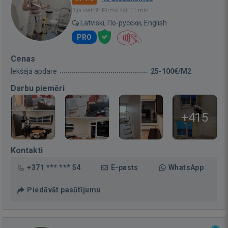
Bija vietnē: Pirms 4st. 11 min.
Latviski, По-русски, English
PRO
Cenas
Iekšējā apdare
25-100€/M2
Darbu piemēri
+415
Kontakti
+371 *** *** 54
E-pasts
WhatsApp
Piedāvāt pasūtījumu