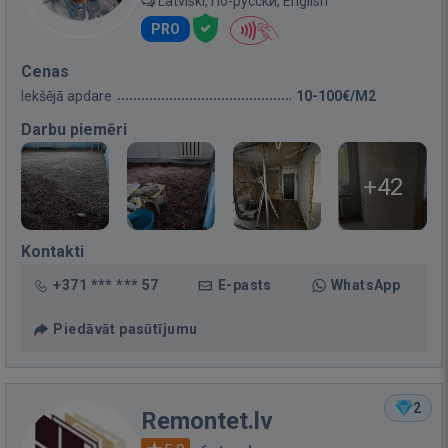
Latviski, По-русски, English
PRO
Cenas
Iekšējā apdare
10-100€/M2
Darbu piemēri
+42
Kontakti
+371 *** *** 57
E-pasts
WhatsApp
Piedāvāt pasūtījumu
2
Remontet.lv