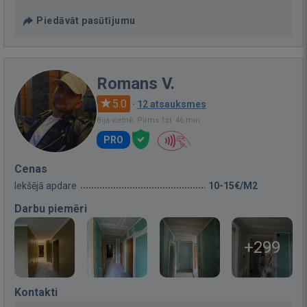
Piedāvāt pasūtījumu
Romans V.
5.0
·
12 atsauksmes
Bija vietnē: Pirms 1st. 46 min.
PRO
Cenas
Iekšējā apdare
10-15€/M2
Darbu piemēri
+299
Kontakti