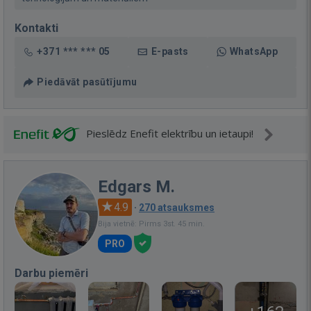
Kontakti
+371 *** *** 05
E-pasts
WhatsApp
Piedāvāt pasūtījumu
Pieslēdz Enefit elektrību un ietaupi!
Edgars M.
4.9
·
270 atsauksmes
Bija vietnē: Pirms 3st. 45 min.
PRO
Darbu piemēri