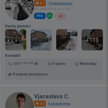
4.7
·
19 atsauksmes
Bija vietnē: Pirms 1st. 47 min.
PRO
Darbu piemēri
+113
Kontakti
+371 *** *** 45
E-pasts
WhatsApp
Piedāvāt pasūtījumu
Vjaceslavs C.
5.0
·
5 atsauksmes