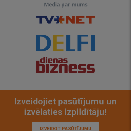
Media par mums
Izveidojiet pasūtījumu un
izvēlaties izpildītāju!
IZVEIDOT PASŪTĪJUMU