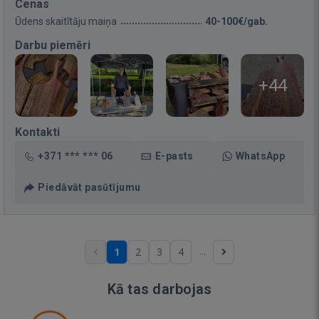
Cenas
Ūdens skaitītāju maiņa
40-100€/gab.
Darbu piemēri
+44
Kontakti
+371 *** *** 06
E-pasts
WhatsApp
Piedāvāt pasūtījumu
...
1
2
3
4
Kā tas darbojas