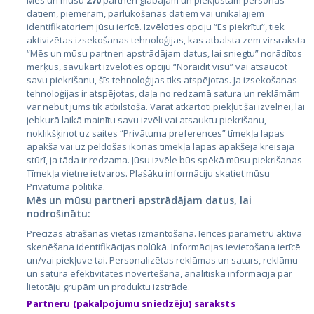
Mēs un mūsu
270
partneri glabājam un piekļūstam personas
datiem, piemēram, pārlūkošanas datiem vai unikālajiem
identifikatoriem jūsu ierīcē. Izvēloties opciju “Es piekrītu”, tiek
Valstis
aktivizētas izsekošanas tehnoloģijas, kas atbalsta zem virsraksta
Igaunija
“Mēs un mūsu partneri apstrādājam datus, lai sniegtu” norādītos
mērķus, savukārt izvēloties opciju “Noraidīt visu” vai atsaucot
Latvija
savu piekrišanu, šīs tehnoloģijas tiks atspējotas. Ja izsekošanas
tehnoloģijas ir atspējotas, daļa no redzamā satura un reklāmām
Lietuva
var nebūt jums tik atbilstoša. Varat atkārtoti piekļūt šai izvēlnei, lai
jebkurā laikā mainītu savu izvēli vai atsauktu piekrišanu,
noklikšķinot uz saites “Privātuma preferences” tīmekļa lapas
apakšā vai uz peldošās ikonas tīmekļa lapas apakšējā kreisajā
stūrī, ja tāda ir redzama. Jūsu izvēle būs spēkā mūsu piekrišanas
Tīmekļa vietne ietvaros. Plašāku informāciju skatiet mūsu
Privātuma politikā.
Mēs un mūsu partneri apstrādājam datus, lai
nodrošinātu:
City24.lv
CVbankas.lt
Precīzas atrašanās vietas izmantošana. Ierīces parametru aktīva
City24.ee
Kainos.lt
skenēšana identifikācijas nolūkā. Informācijas ievietošana ierīcē
un/vai piekļuve tai. Personalizētas reklāmas un saturs, reklāmu
GetaPro.lv
Paslaugos.lt
un satura efektivitātes novērtēšana, analītiskā informācija par
GetaPro.ee
auto24.ee
lietotāju grupām un produktu izstrāde.
Skelbiu.lt
KV.ee
Partneru (pakalpojumu sniedzēju) saraksts
Autoplius.lt
Osta.ee