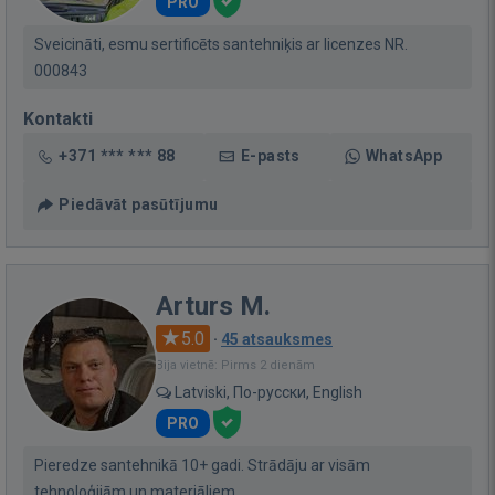
PRO
Sveicināti, esmu sertificēts santehniķis ar licenzes NR.
000843
Kontakti
+371 *** *** 88
E-pasts
WhatsApp
Piedāvāt pasūtījumu
Arturs M.
5.0
·
45 atsauksmes
Bija vietnē: Pirms 2 dienām
Latviski, По-русски, English
PRO
Pieredze santehnikā 10+ gadi. Strādāju ar visām
tehnoloģijām un materiāliem