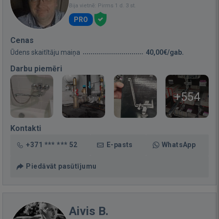
Bija vietnē: Pirms 1 d. 3 st.
PRO
Cenas
Ūdens skaitītāju maiņa
40,00€/gab.
Darbu piemēri
+554
Kontakti
+371 *** *** 52
E-pasts
WhatsApp
Piedāvāt pasūtījumu
Aivis B.