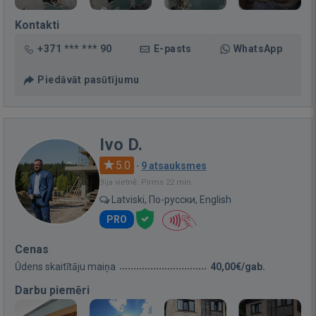
Kontakti
+371 *** *** 90
E-pasts
WhatsApp
Piedāvāt pasūtījumu
Ivo D.
5.0
·
9 atsauksmes
Bija vietnē: Pirms 22 min.
Latviski, По-русски, English
PRO
Cenas
Ūdens skaitītāju maiņa
40,00€/gab.
Darbu piemēri