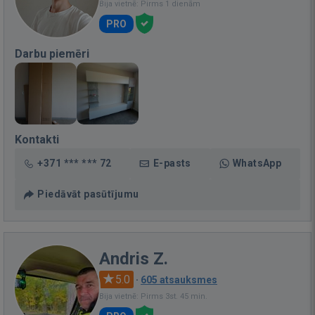
Bija vietnē: Pirms 1 dienām
PRO
Darbu piemēri
Kontakti
+371 *** *** 72
E-pasts
WhatsApp
Piedāvāt pasūtījumu
Andris Z.
5.0
·
605 atsauksmes
Bija vietnē: Pirms 3st. 45 min.