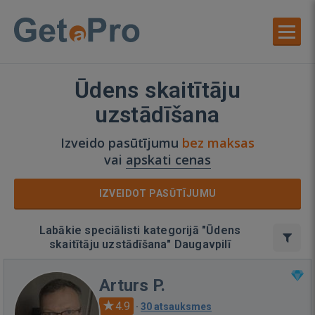
Ūdens skaitītāju
uzstādīšana
Izveido pasūtījumu
bez maksas
vai
apskati cenas
IZVEIDOT PASŪTĪJUMU
Labākie speciālisti kategorijā "Ūdens
skaitītāju uzstādīšana" Daugavpilī
Arturs P.
4.9
·
30 atsauksmes