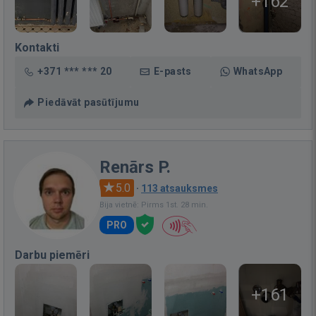
+162
Kontakti
+371 *** *** 20
E-pasts
WhatsApp
Piedāvāt pasūtījumu
Renārs P.
5.0
·
113 atsauksmes
Bija vietnē: Pirms 1st. 28 min.
PRO
Darbu piemēri
+161