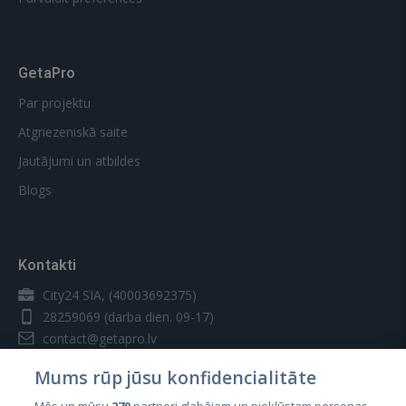
GetaPro
Par projektu
Atgriezeniskā saite
Jautājumi un atbildes
Blogs
Kontakti
City24 SIA, (40003692375)
28259069
(darba dien. 09-17)
contact@getapro.lv
Mums rūp jūsu konfidencialitāte