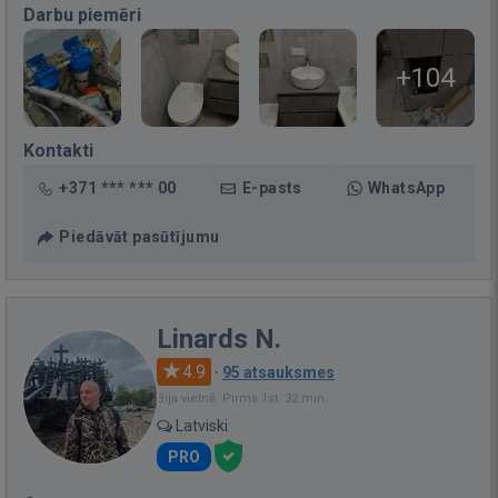
Darbu piemēri
+104
Kontakti
+371 *** *** 00
E-pasts
WhatsApp
Piedāvāt pasūtījumu
Linards N.
4.9
·
95 atsauksmes
Bija vietnē: Pirms 1st. 32 min.
Latviski
PRO