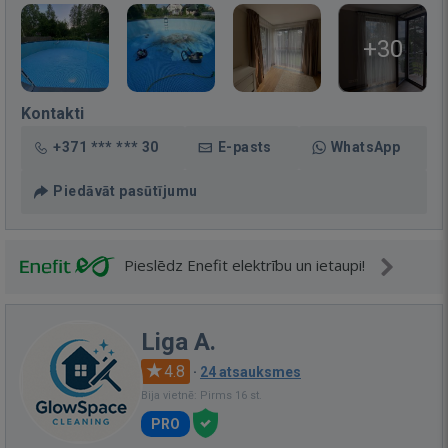
+30
Kontakti
+371 *** *** 30
E-pasts
WhatsApp
Piedāvāt pasūtījumu
Pieslēdz Enefit elektrību un ietaupi!
Liga A.
4.8
·
24 atsauksmes
Bija vietnē: Pirms 16 st.
PRO