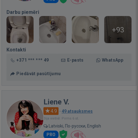
Darbu piemēri
+93
Kontakti
+371 *** *** 49
E-pasts
WhatsApp
Piedāvāt pasūtījumu
Liene V.
4.9
·
49 atsauksmes
Bija vietnē: Pirms 6 st.
Latviski, По-русски, English
PRO