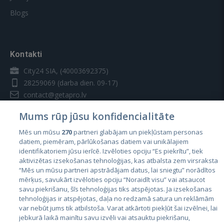
Blogs
Kontakti
City24 SIA, (40003692375)
28259069
(darba dien. 09-17)
contact@getapro.lv
Mums rūp jūsu konfidencialitāte
Mēs un mūsu
270
partneri glabājam un piekļūstam personas
datiem, piemēram, pārlūkošanas datiem vai unikālajiem
identifikatoriem jūsu ierīcē. Izvēloties opciju “Es piekrītu”, tiek
Valstis
aktivizētas izsekošanas tehnoloģijas, kas atbalsta zem virsraksta
Igaunija
“Mēs un mūsu partneri apstrādājam datus, lai sniegtu” norādītos
mērķus, savukārt izvēloties opciju “Noraidīt visu” vai atsaucot
Latvija
savu piekrišanu, šīs tehnoloģijas tiks atspējotas. Ja izsekošanas
tehnoloģijas ir atspējotas, daļa no redzamā satura un reklāmām
Lietuva
var nebūt jums tik atbilstoša. Varat atkārtoti piekļūt šai izvēlnei, lai
jebkurā laikā mainītu savu izvēli vai atsauktu piekrišanu,