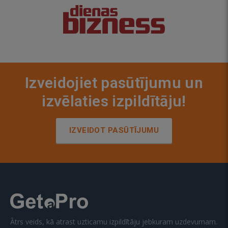
Izveidojiet pasūtījumu un
izvēlaties izpildītāju!
IZVEIDOT PASŪTĪJUMU
Ātrs veids, kā atrast uzticamu izpildītāju jebkuram uzdevumam.