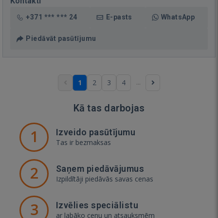
Kontakti
+371 *** *** 24
E-pasts
WhatsApp
Piedāvāt pasūtījumu
...
1
2
3
4
Kā tas darbojas
1
Izveido pasūtījumu
Tas ir bezmaksas
2
Saņem piedāvājumus
Izpildītāji piedāvās savas cenas
3
Izvēlies speciālistu
ar labāko cenu un atsauksmēm