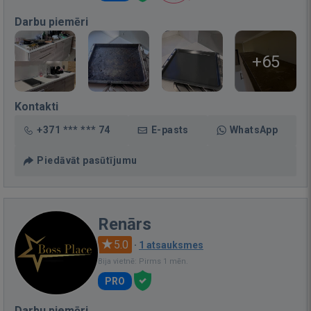
Darbu piemēri
+65
Kontakti
+371 *** *** 74
E-pasts
WhatsApp
Piedāvāt pasūtījumu
Renārs
5.0
·
1 atsauksmes
Bija vietnē: Pirms 1 mēn.
PRO
Darbu piemēri