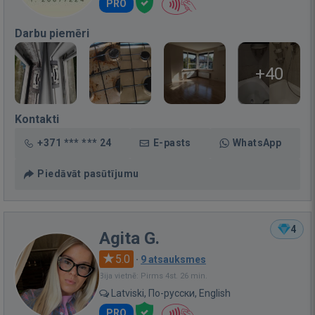
PRO
Darbu piemēri
+40
Kontakti
+371 *** *** 24
E-pasts
WhatsApp
Piedāvāt pasūtījumu
4
Agita G.
5.0
·
9 atsauksmes
Bija vietnē: Pirms 4st. 26 min.
Latviski, По-русски, English
PRO