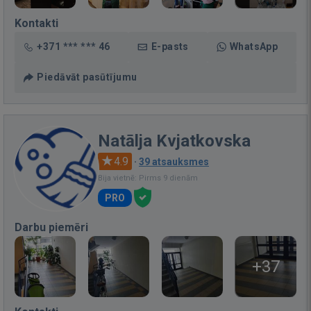
Kontakti
+371 *** *** 46
E-pasts
WhatsApp
Piedāvāt pasūtījumu
Natālja Kvjatkovska
4.9
·
39 atsauksmes
Bija vietnē: Pirms 9 dienām
PRO
Darbu piemēri
+37