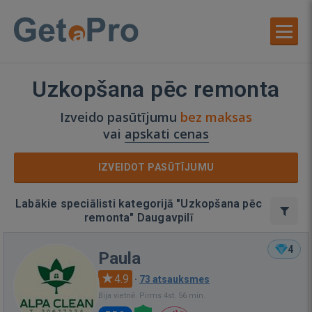
Uzkopšana pēc remonta
Izveido pasūtījumu
bez maksas
vai
apskati cenas
IZVEIDOT PASŪTĪJUMU
Labākie speciālisti kategorijā "Uzkopšana pēc
remonta" Daugavpilī
4
Paula
4.9
·
73 atsauksmes
Bija vietnē: Pirms 4st. 56 min.