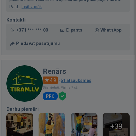
Pald...
lasīt vairāk
Kontakti
+371 *** *** 00
E-pasts
WhatsApp
Piedāvāt pasūtījumu
Renārs
4.9
·
51 atsauksmes
Bija vietnē: Pirms 7 st.
PRO
Darbu piemēri
+39