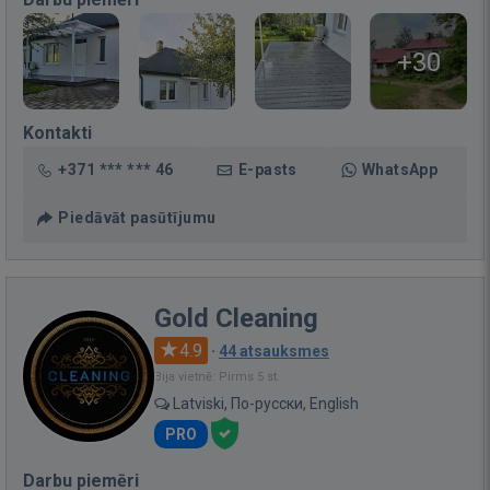
+30
Kontakti
+371 *** *** 46
E-pasts
WhatsApp
Piedāvāt pasūtījumu
Gold Cleaning
4.9
·
44 atsauksmes
Bija vietnē: Pirms 5 st.
Latviski, По-русски, English
PRO
Darbu piemēri