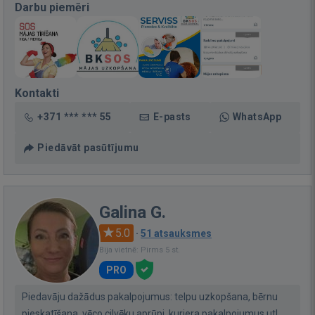
Darbu piemēri
Kontakti
+371 *** *** 55
E-pasts
WhatsApp
Piedāvāt pasūtījumu
Galina G.
5.0
·
51 atsauksmes
Bija vietnē: Pirms 5 st.
PRO
Piedavāju dažādus pakalpojumus: telpu uzkopšana, bērnu
pieskatīšana, vēco cilvēku aprūpi, kurjera pakalpojumus utl.