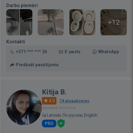
Darbu piemēri
+12
Kontakti
+371 *** *** 26
E-pasts
WhatsApp
Piedāvāt pasūtījumu
Kitija B.
4.9
·
74 atsauksmes
Bija vietnē: Pirms 5 st.
Latviski, По-русски, English
PRO