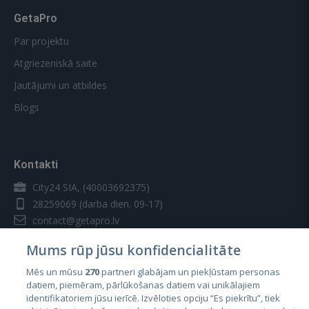
GetaPro
Par projektu
Atgriezeniskā saite
Jautājumi un atbildes
Blogs
Kontakti
City24 SIA, (40003692375)
28259069
(darba dien. 09-17)
contact@getapro.lv
Mums rūp jūsu konfidencialitāte
Mēs un mūsu
270
partneri glabājam un piekļūstam personas
datiem, piemēram, pārlūkošanas datiem vai unikālajiem
identifikatoriem jūsu ierīcē. Izvēloties opciju “Es piekrītu”, tiek
Valstis