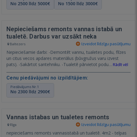
No 2500 līdz 5000€
No 1500 līdz 3000€
Nepieciešams remonts vannas istabā un
tualetē. Darbus var uzsākt neka
Izveidot līdzīgu pasūtījumu
Baltezers
Nepieciešamie darbi: -Demontēt vannu, tualetes podu, flīzes
un citus vecos apdares materiālus (būvgružus varu izvest
pats). -Sakārtot santehniku. -Tualetē pārvietot podu…
Rādīt vēl
Cenu piedāvājumi no izpildītājiem:
Piedāvājums Nr.1
No 2300 līdz 2900€
Vannas istabas un tualetes remonts
Izveidot līdzīgu pasūtījumu
Rīga
nepieciešams remonts vannasistabā un tualetē. 4m2 - telpas