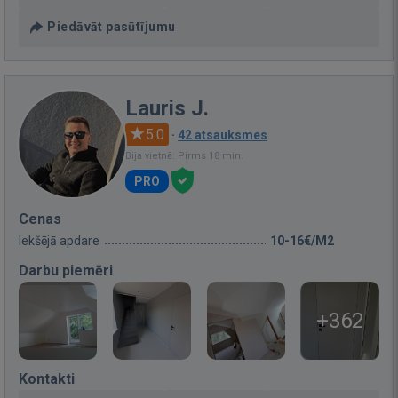
Piedāvāt pasūtījumu
Lauris J.
5.0
·
42 atsauksmes
Bija vietnē: Pirms 18 min.
PRO
Cenas
Iekšējā apdare
10-16€/M2
Darbu piemēri
+362
Kontakti