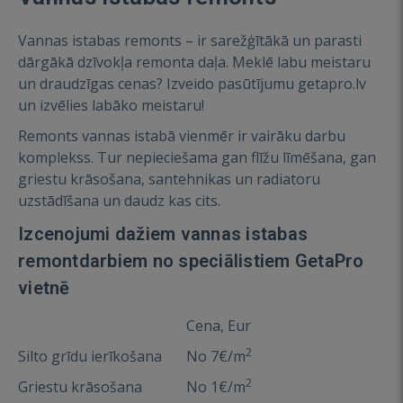
Vannas istabas remonts – ir sarežģītākā un parasti
dārgākā dzīvokļa remonta daļa. Meklē labu meistaru
un draudzīgas cenas? Izveido pasūtījumu getapro.lv
un izvēlies labāko meistaru!
Remonts vannas istabā vienmēr ir vairāku darbu
komplekss. Tur nepieciešama gan flīžu līmēšana, gan
griestu krāsošana, santehnikas un radiatoru
uzstādīšana un daudz kas cits.
Izcenojumi dažiem vannas istabas
remontdarbiem no speciālistiem GetaPro
vietnē
Cena, Eur
2
Silto grīdu ierīkošana
No 7€/m
2
Griestu krāsošana
No 1€/m