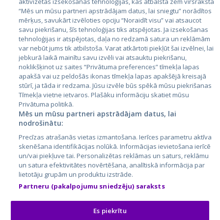
aktivizētas izsekošanas tehnoloģijas, kas atbalsta zem virsraksta
Igaunija
“Mēs un mūsu partneri apstrādājam datus, lai sniegtu” norādītos
mērķus, savukārt izvēloties opciju “Noraidīt visu” vai atsaucot
Latvija
savu piekrišanu, šīs tehnoloģijas tiks atspējotas. Ja izsekošanas
tehnoloģijas ir atspējotas, daļa no redzamā satura un reklāmām
Lietuva
var nebūt jums tik atbilstoša. Varat atkārtoti piekļūt šai izvēlnei, lai
jebkurā laikā mainītu savu izvēli vai atsauktu piekrišanu,
noklikšķinot uz saites “Privātuma preferences” tīmekļa lapas
apakšā vai uz peldošās ikonas tīmekļa lapas apakšējā kreisajā
stūrī, ja tāda ir redzama. Jūsu izvēle būs spēkā mūsu piekrišanas
Tīmekļa vietne ietvaros. Plašāku informāciju skatiet mūsu
Privātuma politikā.
Mēs un mūsu partneri apstrādājam datus, lai
nodrošinātu:
City24.lv
CVbankas.lt
Precīzas atrašanās vietas izmantošana. Ierīces parametru aktīva
City24.ee
Kainos.lt
skenēšana identifikācijas nolūkā. Informācijas ievietošana ierīcē
un/vai piekļuve tai. Personalizētas reklāmas un saturs, reklāmu
GetaPro.lv
Paslaugos.lt
un satura efektivitātes novērtēšana, analītiskā informācija par
GetaPro.ee
auto24.ee
lietotāju grupām un produktu izstrāde.
Skelbiu.lt
KV.ee
Partneru (pakalpojumu sniedzēju) saraksts
Autoplius.lt
Osta.ee
Aruodas.lt
KuldneBörs.ee
Es piekrītu