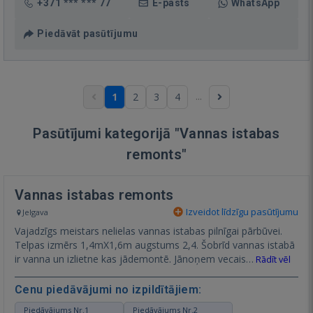
+371 *** *** 77
E-pasts
WhatsApp
Piedāvāt pasūtījumu
...
1
2
3
4
Pasūtījumi kategorijā "Vannas istabas
remonts"
Vannas istabas remonts
Izveidot līdzīgu pasūtījumu
Jelgava
Vajadzīgs meistars nelielas vannas istabas pilnīgai pārbūvei.
Telpas izmērs 1,4mX1,6m augstums 2,4. Šobrīd vannas istabā
ir vanna un izlietne kas jādemontē. Jānoņem vecais…
Rādīt vēl
Cenu piedāvājumi no izpildītājiem:
Piedāvājums Nr.1
Piedāvājums Nr.2