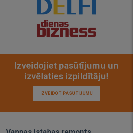
Izveidojiet pasūtījumu un
izvēlaties izpildītāju!
IZVEIDOT PASŪTĪJUMU
Vannas istabas remonts