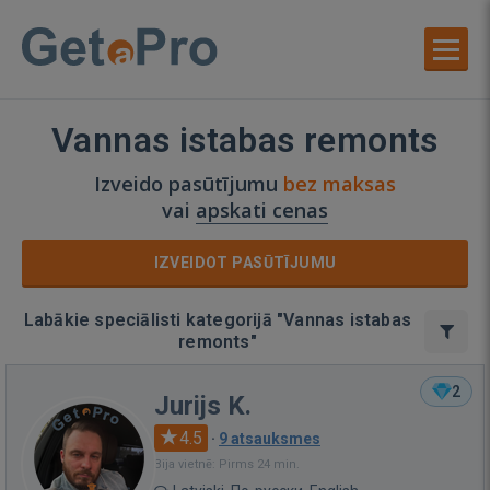
Vannas istabas remonts
Izveido pasūtījumu
bez maksas
vai
apskati cenas
IZVEIDOT PASŪTĪJUMU
Labākie speciālisti kategorijā "Vannas istabas
remonts"
2
Jurijs K.
4.5
·
9 atsauksmes
Bija vietnē: Pirms 24 min.