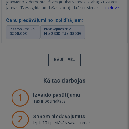
jāapvieno. - demontēt flīzes (ir tikai vannas istabā) - uzstādīt
jaunas flīzes (grīda un dušas zona) - krāsot sienas -…
Rādīt vēl
Cenu piedāvājumi no izpildītājiem:
Piedāvājums Nr.1
Piedāvājums Nr.2
3500,00€
No 2800 līdz 3800€
RĀDĪT VĒL
Kā tas darbojas
1
Izveido pasūtījumu
Tas ir bezmaksas
2
Saņem piedāvājumus
Izpildītāji piedāvās savas cenas