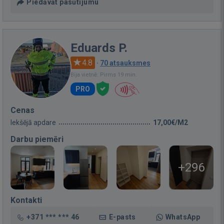
Piedāvāt pasūtījumu
Eduards P.
4.8
·
70 atsauksmes
Bija vietnē: Pirms 19 min.
PRO
Cenas
Iekšējā apdare
17,00€/M2
Darbu piemēri
+296
Kontakti
+371 *** *** 46
E-pasts
WhatsApp