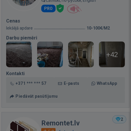
Latviski, По-русски, English
PRO
Cenas
Iekšējā apdare
10-100€/M2
Darbu piemēri
+42
Kontakti
+371 *** *** 57
E-pasts
WhatsApp
Piedāvāt pasūtījumu
2
Remontet.lv