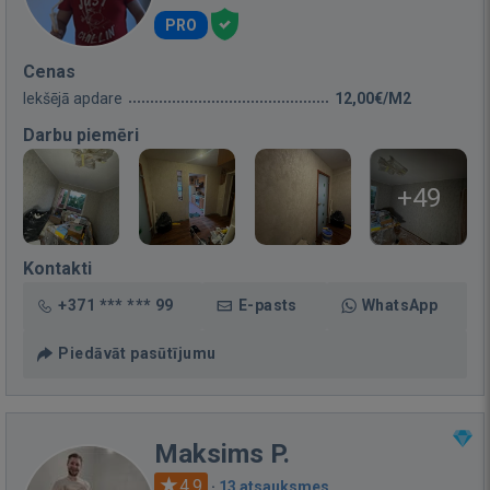
PRO
Cenas
Iekšējā apdare
12,00€/M2
Darbu piemēri
+49
Kontakti
+371 *** *** 99
E-pasts
WhatsApp
Piedāvāt pasūtījumu
Maksims P.
4.9
·
13 atsauksmes