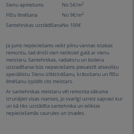
2
Sienu apmetums
No 5€/m
2
Flīžu līmēšana
No 9€/m
Santehnikas uzstādīšana
No 100€
Ja jums nepieciešams veikt pilnu vannas istabas
remontu, tad droši vien netiksiet galā ar vienu
meistaru. Santehnikas, radiatoru un boilera
uzstadīšanai būs nepieciešams piesaistīt atsevišķu
speciālistu. Sienu izlīdzināšanu, krāsošanu un flīžu
līmēšanu izpildīs cits meistars.
Ar santehnikas meistaru vēl remonta sākuma
izrunājiet visas nianses, jo svarīgi uzreiz saprast kur
un kā tiks uzstādīta santehnika un ieliktas
nepieciešamās caurules un izvades.