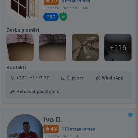
5.0
·
6 atsauksmes
Bija vietnē: Pirms 1st. 1 min.
PRO
Darbu piemēri
+116
Kontakti
+371 *** *** 77
E-pasts
WhatsApp
Piedāvāt pasūtījumu
Ivo D.
4.8
·
113 atsauksmes
Bija vietnē: Pirms 6 st.