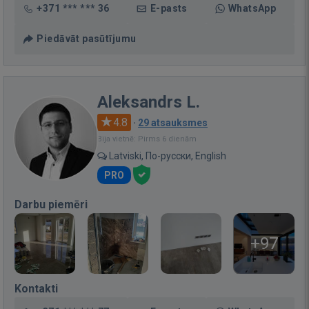
+371 *** *** 36
E-pasts
WhatsApp
Piedāvāt pasūtījumu
Aleksandrs L.
4.8
·
29 atsauksmes
Bija vietnē: Pirms 6 dienām
Latviski, По-русски, English
PRO
Darbu piemēri
+97
Kontakti