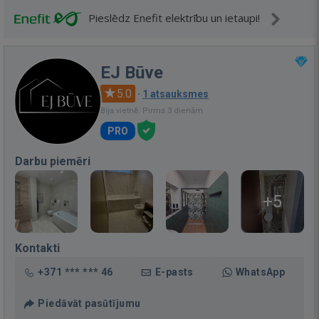
Pieslēdz Enefit elektrību un ietaupi!
EJ Būve
5.0
·
1 atsauksmes
Bija vietnē: Pirms 3 dienām
PRO
Darbu piemēri
+5
Kontakti
+371 *** *** 46
E-pasts
WhatsApp
Piedāvāt pasūtījumu