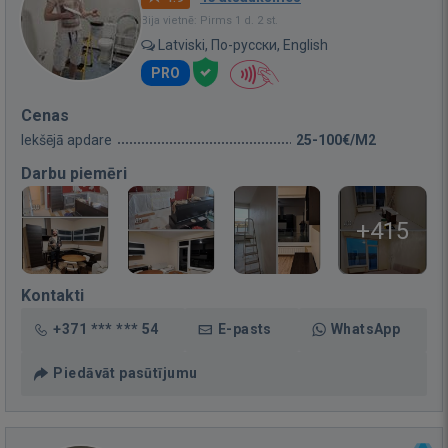
Bija vietnē: Pirms 1 d. 2 st.
Latviski, По-русски, English
PRO
Cenas
Iekšējā apdare
25-100€/M2
Darbu piemēri
+415
Kontakti
+371 *** *** 54
E-pasts
WhatsApp
Piedāvāt pasūtījumu