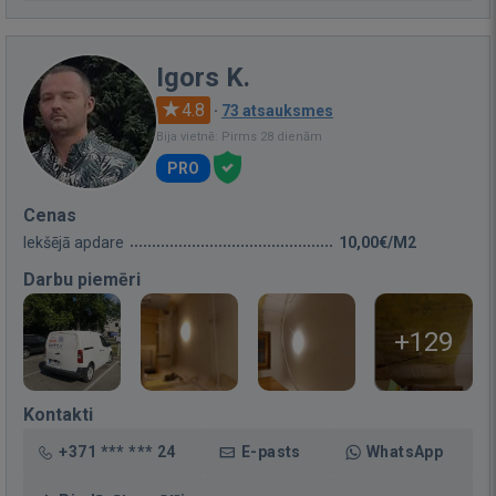
Igors K.
4.8
·
73 atsauksmes
Bija vietnē: Pirms 28 dienām
PRO
Cenas
Iekšējā apdare
10,00€/M2
Darbu piemēri
+129
Kontakti
+371 *** *** 24
E-pasts
WhatsApp