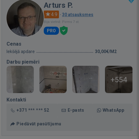
Arturs P.
4.9
·
30 atsauksmes
Bija vietnē: Pirms 7 st.
PRO
Cenas
Iekšējā apdare
30,00€/M2
Darbu piemēri
+554
Kontakti
+371 *** *** 52
E-pasts
WhatsApp
Piedāvāt pasūtījumu