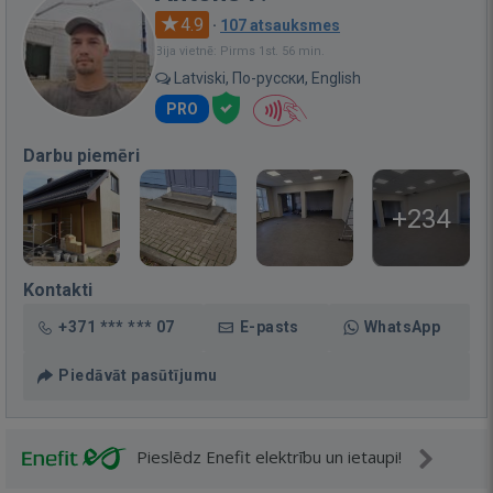
4.9
·
107 atsauksmes
Bija vietnē: Pirms 1st. 56 min.
Latviski, По-русски, English
PRO
Darbu piemēri
+234
Kontakti
+371 *** *** 07
E-pasts
WhatsApp
Piedāvāt pasūtījumu
Pieslēdz Enefit elektrību un ietaupi!