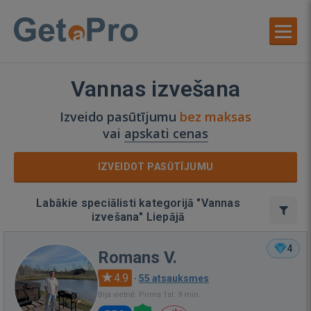
Vannas izvešana
Izveido pasūtījumu
bez maksas
vai
apskati cenas
IZVEIDOT PASŪTĪJUMU
Labākie speciālisti kategorijā "Vannas
izvešana" Liepājā
4
Romans V.
4.9
·
55 atsauksmes
Bija vietnē: Pirms 1st. 9 min.