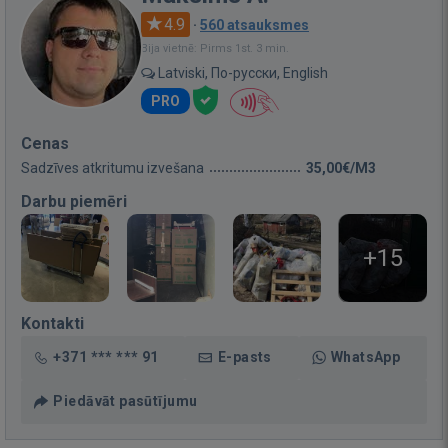
4.9
·
560 atsauksmes
Bija vietnē: Pirms 1st. 3 min.
Latviski, По-русски, English
PRO
Cenas
Sadzīves atkritumu izvešana
35,00€/M3
Darbu piemēri
+15
Kontakti
+371 *** *** 91
E-pasts
WhatsApp
Piedāvāt pasūtījumu