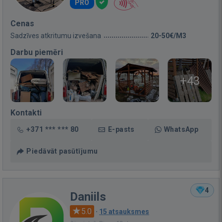
PRO
Cenas
Sadzīves atkritumu izvešana
20-50€/M3
Darbu piemēri
+43
Kontakti
+371 *** *** 80
E-pasts
WhatsApp
Piedāvāt pasūtījumu
4
Daniils
5.0
·
15 atsauksmes