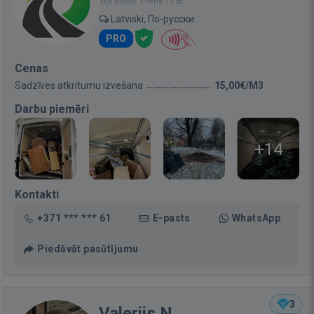
Bija vietnē: Pirms 13 st.
Latviski, По-русски
PRO
Cenas
Sadzīves atkritumu izvešana
15,00€/M3
Darbu piemēri
+14
Kontakti
+371 *** *** 61
E-pasts
WhatsApp
Piedāvāt pasūtījumu
3
Valerijs N.