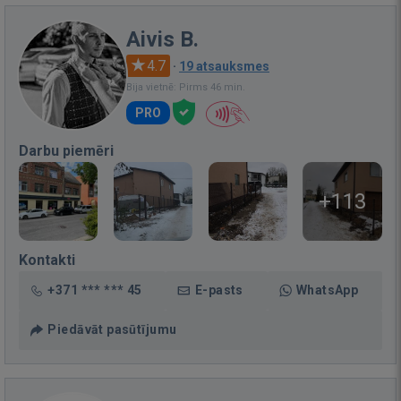
Aivis B.
4.7
·
19 atsauksmes
Bija vietnē: Pirms 46 min.
PRO
Darbu piemēri
+113
Kontakti
+371 *** *** 45
E-pasts
WhatsApp
Piedāvāt pasūtījumu