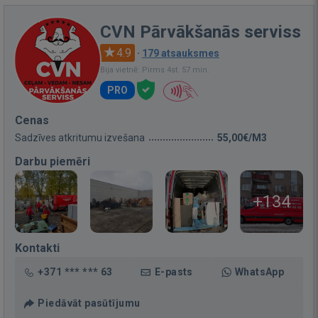
CVN Pārvākšanās serviss
4.9
·
179 atsauksmes
Bija vietnē: Pirms 4st. 57 min.
PRO
Cenas
Sadzīves atkritumu izvešana
55,00€/M3
Darbu piemēri
+134
Kontakti
+371 *** *** 63
E-pasts
WhatsApp
Piedāvāt pasūtījumu