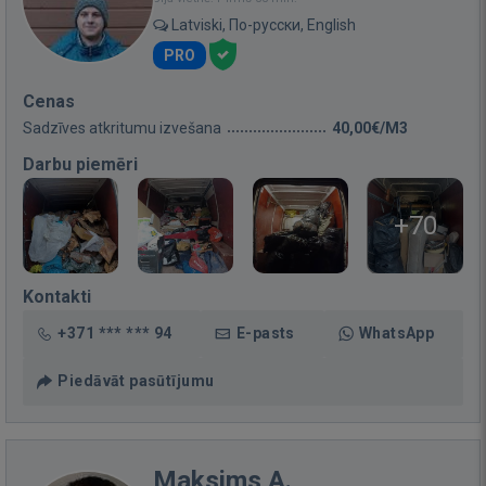
Latviski, По-русски, English
PRO
Cenas
Sadzīves atkritumu izvešana
40,00€/M3
Darbu piemēri
+70
Kontakti
+371 *** *** 94
E-pasts
WhatsApp
Piedāvāt pasūtījumu
Maksims A.