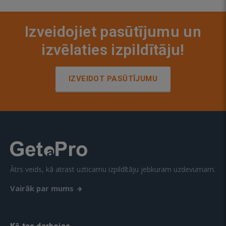
Izveidojiet pasūtījumu un
izvēlaties izpildītāju!
IZVEIDOT PASŪTĪJUMU
Ātrs veids, kā atrast uzticamu izpildītāju jebkuram uzdevumam.
Vairāk par mums