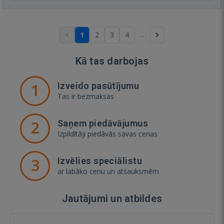
...
1
2
3
4
Kā tas darbojas
1
Izveido pasūtījumu
Tas ir bezmaksas
2
Saņem piedāvājumus
Izpildītāji piedāvās savas cenas
3
Izvēlies speciālistu
ar labāko cenu un atsauksmēm
Jautājumi un atbildes