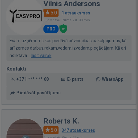
Vilnis Andersons
5.0
·
1 atsauksmes
Bija vietnē: Pirms 2st. 30 min.
PRO
Esam uzņēmums kas piedāvā būvniecības pakalpojumus, kā
arī zemes darbus,rokam,vedam,izvedam,piegādājam. Kā arī
noliktava...
lasīt vairāk
Kontakti
+371 *** *** 68
E-pasts
WhatsApp
Piedāvāt pasūtījumu
Roberts K.
5.0
·
347 atsauksmes
Bija vietnē: Pirms 55 min.