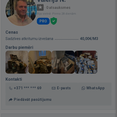
·
0 atsauksmes
Bija vietnē: Pirms 28 dienām
PRO
Cenas
Sadzīves atkritumu izvešana
40,00€/M3
Darbu piemēri
Kontakti
+371 *** *** 69
E-pasts
WhatsApp
Piedāvāt pasūtījumu