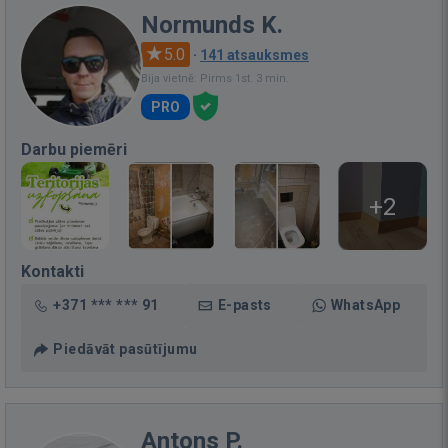
Normunds K.
5.0
·
141 atsauksmes
Bija vietnē: Pirms 1st. 3 min.
PRO
Darbu piemēri
+2
Kontakti
+371 *** *** 91
E-pasts
WhatsApp
Piedāvāt pasūtījumu
Antons P.