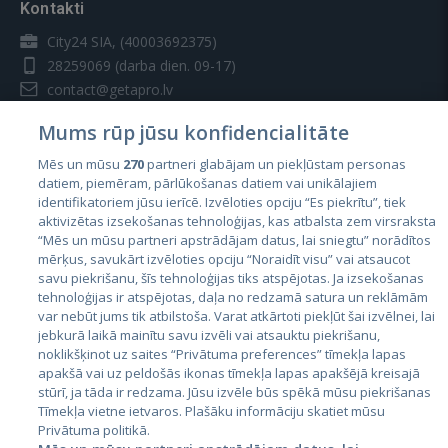
Kontakti
City24 SIA, (40003692375)
28259069
(darba dien. 09-17)
contact@getapro.lv
Mums rūp jūsu konfidencialitāte
Mēs un mūsu
270
partneri glabājam un piekļūstam personas
datiem, piemēram, pārlūkošanas datiem vai unikālajiem
identifikatoriem jūsu ierīcē. Izvēloties opciju “Es piekrītu”, tiek
Valstis
aktivizētas izsekošanas tehnoloģijas, kas atbalsta zem virsraksta
Igaunija
“Mēs un mūsu partneri apstrādājam datus, lai sniegtu” norādītos
mērķus, savukārt izvēloties opciju “Noraidīt visu” vai atsaucot
Latvija
savu piekrišanu, šīs tehnoloģijas tiks atspējotas. Ja izsekošanas
tehnoloģijas ir atspējotas, daļa no redzamā satura un reklāmām
Lietuva
var nebūt jums tik atbilstoša. Varat atkārtoti piekļūt šai izvēlnei, lai
jebkurā laikā mainītu savu izvēli vai atsauktu piekrišanu,
noklikšķinot uz saites “Privātuma preferences” tīmekļa lapas
apakšā vai uz peldošās ikonas tīmekļa lapas apakšējā kreisajā
stūrī, ja tāda ir redzama. Jūsu izvēle būs spēkā mūsu piekrišanas
Tīmekļa vietne ietvaros. Plašāku informāciju skatiet mūsu
Privātuma politikā.