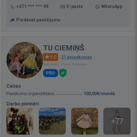
+371 *** *** 99
E-pasts
WhatsApp
Piedāvāt pasūtījumu
TU CIEMIŅŠ
5.0
·
21 atsauksmes
Bija vietnē: Pirms 2 dienām
PRO
Cenas
Pasākumu organizēšana
100,00€/stunda
Darbu piemēri
+77