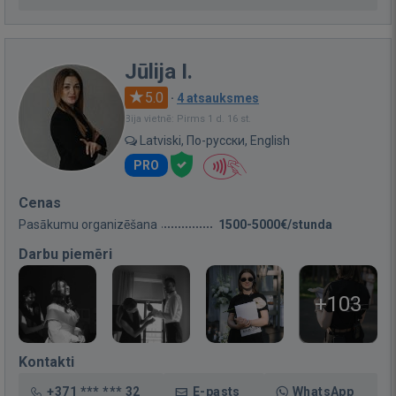
Jūlija I.
5.0
·
4 atsauksmes
Bija vietnē: Pirms 1 d. 16 st.
Latviski, По-русски, English
PRO
Cenas
Pasākumu organizēšana
1500-5000€/stunda
Darbu piemēri
+103
Kontakti
+371 *** *** 32
E-pasts
WhatsApp