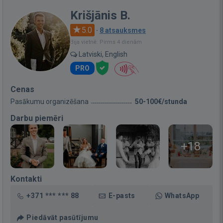
Krišjānis B.
5.0
·
8 atsauksmes
Bija vietnē: Pirms 4 dienām
Latviski, English
PRO
Cenas
Pasākumu organizēšana
50-100€/stunda
Darbu piemēri
+18
Kontakti
+371 *** *** 88
E-pasts
WhatsApp
Piedāvāt pasūtījumu