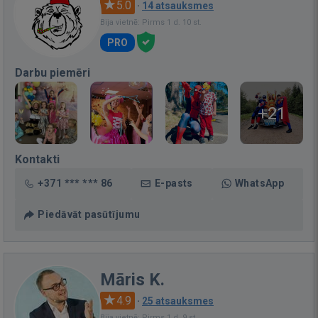
5.0
·
14 atsauksmes
Bija vietnē: Pirms 1 d. 10 st.
PRO
Darbu piemēri
+21
Kontakti
+371 *** *** 86
E-pasts
WhatsApp
Piedāvāt pasūtījumu
Māris K.
4.9
·
25 atsauksmes
Bija vietnē: Pirms 1 d. 9 st.