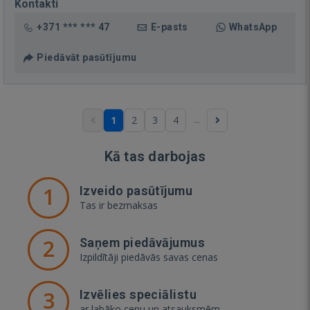
Kontakti
+371 *** *** 47
E-pasts
WhatsApp
Piedāvāt pasūtījumu
...
1
2
3
4
Kā tas darbojas
1
Izveido pasūtījumu
Tas ir bezmaksas
2
Saņem piedāvājumus
Izpildītāji piedāvās savas cenas
3
Izvēlies speciālistu
ar labāko cenu un atsauksmēm