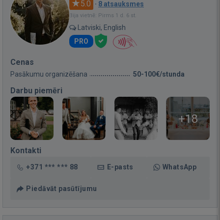
5.0
·
8 atsauksmes
Bija vietnē: Pirms 1 d. 6 st.
Latviski, English
PRO
Cenas
Pasākumu organizēšana
50-100€/stunda
Darbu piemēri
+18
Kontakti
+371 *** *** 88
E-pasts
WhatsApp
Piedāvāt pasūtījumu