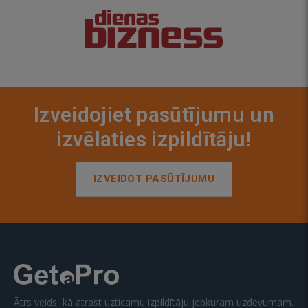
Izveidojiet pasūtījumu un
izvēlaties izpildītāju!
IZVEIDOT PASŪTĪJUMU
Ātrs veids, kā atrast uzticamu izpildītāju jebkuram uzdevumam.