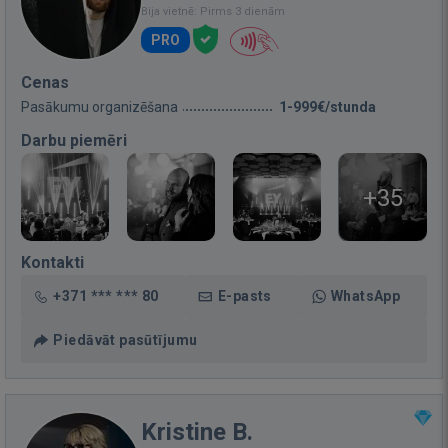
Bija vietnē: Pirms 3 dienām
PRO
Cenas
Pasākumu organizēšana
1-999€/stunda
Darbu piemēri
+35
Kontakti
+371 *** *** 80
E-pasts
WhatsApp
Piedāvāt pasūtījumu
Kristine B.