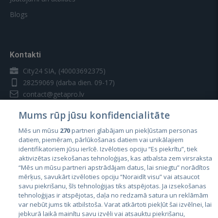
Blogs
Kontakti
City24 SIA, (40003692375)
28259069
(darba dien. 09-17)
contact@getapro.lv
Mums rūp jūsu konfidencialitāte
Mēs un mūsu
270
partneri glabājam un piekļūstam personas
datiem, piemēram, pārlūkošanas datiem vai unikālajiem
identifikatoriem jūsu ierīcē. Izvēloties opciju “Es piekrītu”, tiek
Valstis
aktivizētas izsekošanas tehnoloģijas, kas atbalsta zem virsraksta
Igaunija
“Mēs un mūsu partneri apstrādājam datus, lai sniegtu” norādītos
mērķus, savukārt izvēloties opciju “Noraidīt visu” vai atsaucot
Latvija
savu piekrišanu, šīs tehnoloģijas tiks atspējotas. Ja izsekošanas
tehnoloģijas ir atspējotas, daļa no redzamā satura un reklāmām
Lietuva
var nebūt jums tik atbilstoša. Varat atkārtoti piekļūt šai izvēlnei, lai
jebkurā laikā mainītu savu izvēli vai atsauktu piekrišanu,