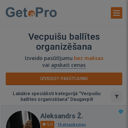
Vecpuišu ballītes
organizēšana
Izveido pasūtījumu
bez maksas
vai
apskati cenas
IZVEIDOT PASŪTĪJUMU
Labākie speciālisti kategorijā "Vecpuišu
ballītes organizēšana" Daugavpilī
Aleksandrs Ž.
5.0
·
16 atsauksmes