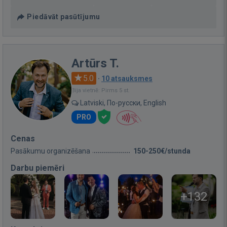
Piedāvāt pasūtījumu
Artūrs T.
5.0
·
10 atsauksmes
Bija vietnē: Pirms 5 st.
Latviski, По-русски, English
PRO
Cenas
Pasākumu organizēšana
150-250€/stunda
Darbu piemēri
+132