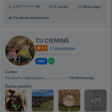
+371 *** *** 99
E-pasts
WhatsApp
Piedāvāt pasūtījumu
TU CIEMIŅŠ
5.0
·
21 atsauksmes
Bija vietnē: Pirms 1 d. 16 st.
PRO
Cenas
Pasākumu organizēšana
100,00€/stunda
Darbu piemēri
+77