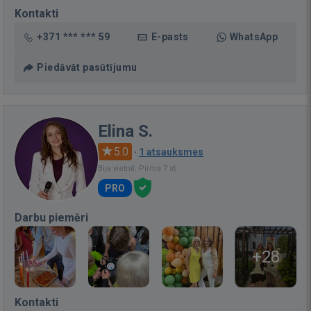
Kontakti
+371 *** *** 59
E-pasts
WhatsApp
Piedāvāt pasūtījumu
Elina S.
5.0
·
1 atsauksmes
Bija vietnē: Pirms 7 st.
PRO
Darbu piemēri
+28
Kontakti