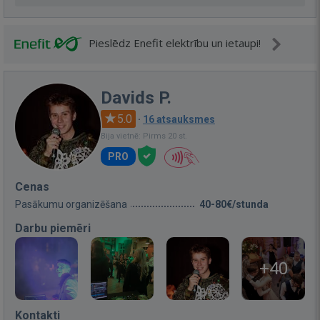
Pieslēdz Enefit elektrību un ietaupi!
Davids P.
5.0
·
16 atsauksmes
Bija vietnē: Pirms 20 st.
PRO
Cenas
Pasākumu organizēšana
40-80€/stunda
Darbu piemēri
+40
Kontakti