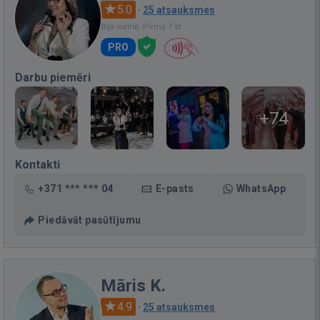
5.0
·
25 atsauksmes
Bija vietnē: Pirms 7 st.
PRO
Darbu piemēri
+74
Kontakti
+371 *** *** 04
E-pasts
WhatsApp
Piedāvāt pasūtījumu
Māris K.
4.9
·
25 atsauksmes