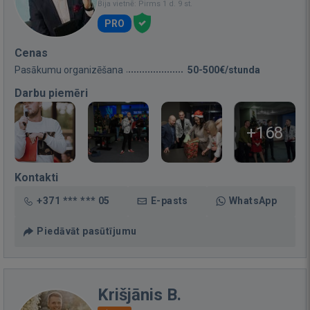
Bija vietnē: Pirms 1 d. 9 st.
PRO
Cenas
Pasākumu organizēšana
50-500€/stunda
Darbu piemēri
+168
Kontakti
+371 *** *** 05
E-pasts
WhatsApp
Piedāvāt pasūtījumu
Krišjānis B.