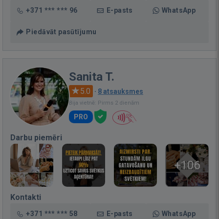
+371 *** *** 96
E-pasts
WhatsApp
Piedāvāt pasūtījumu
Sanita T.
5.0
·
8 atsauksmes
Bija vietnē: Pirms 2 dienām
PRO
Darbu piemēri
+106
Kontakti
+371 *** *** 58
E-pasts
WhatsApp