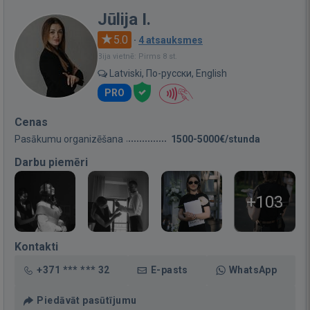
Jūlija I.
5.0
·
4 atsauksmes
Bija vietnē: Pirms 8 st.
Latviski, По-русски, English
PRO
Cenas
Pasākumu organizēšana
1500-5000€/stunda
Darbu piemēri
+103
Kontakti
+371 *** *** 32
E-pasts
WhatsApp
Piedāvāt pasūtījumu