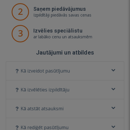
2
Saņem piedāvājumus
Izpildītāji piedāvās savas cenas
3
Izvēlies speciālistu
ar labāko cenu un atsauksmēm
Jautājumi un atbildes
Kā izveidot pasūtījumu
Kā izvēlēties izpildītāju
Kā atstāt atsauksmi
Kā rediģēt pasūtījumu