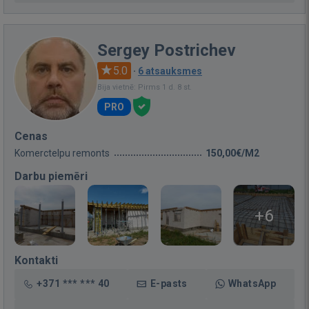
Sergey Postrichev
5.0
·
6 atsauksmes
Bija vietnē: Pirms 1 d. 8 st.
PRO
Cenas
Komerctelpu remonts
150,00€/M2
Darbu piemēri
+6
Kontakti
+371 *** *** 40
E-pasts
WhatsApp