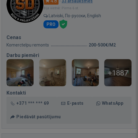
4.8
·
33 atsauksmes
Bija vietnē: Pirms 6 st.
Latviski, По-русски, English
PRO
Cenas
Komerctelpu remonts
200-500€/M2
Darbu piemēri
+1887
Kontakti
+371 *** *** 69
E-pasts
WhatsApp
Piedāvāt pasūtījumu