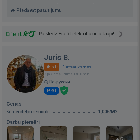
Piedāvāt pasūtījumu
Pieslēdz Enefit elektrību un ietaupi!
Juris B.
5.0
·
1 atsauksmes
Bija vietnē: Pirms 1st. 0 min.
По-русски
PRO
Cenas
Komerctelpu remonts
1,00€/M2
Darbu piemēri
+5