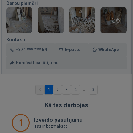
Darbu piemēri
+36
Kontakti
+371 *** *** 54
E-pasts
WhatsApp
Piedāvāt pasūtījumu
...
1
2
3
4
Kā tas darbojas
1
Izveido pasūtījumu
Tas ir bezmaksas