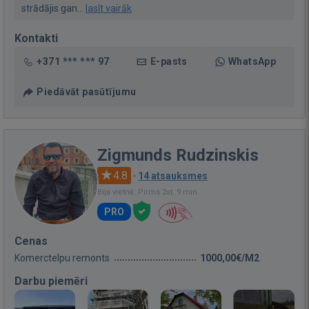
strādājis gan...
lasīt vairāk
Kontakti
+371 *** *** 97
E-pasts
WhatsApp
Piedāvāt pasūtījumu
Zigmunds Rudzinskis
4.8
·
14 atsauksmes
Bija vietnē: Pirms 2st. 9 min.
PRO
Cenas
Komerctelpu remonts
1000,00€/M2
Darbu piemēri