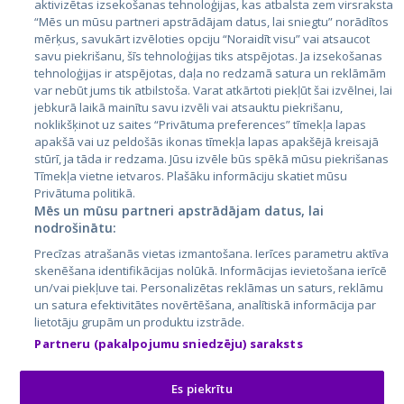
aktivizētas izsekošanas tehnoloģijas, kas atbalsta zem virsraksta
Igaunija
“Mēs un mūsu partneri apstrādājam datus, lai sniegtu” norādītos
mērķus, savukārt izvēloties opciju “Noraidīt visu” vai atsaucot
Latvija
savu piekrišanu, šīs tehnoloģijas tiks atspējotas. Ja izsekošanas
tehnoloģijas ir atspējotas, daļa no redzamā satura un reklāmām
Lietuva
var nebūt jums tik atbilstoša. Varat atkārtoti piekļūt šai izvēlnei, lai
jebkurā laikā mainītu savu izvēli vai atsauktu piekrišanu,
noklikšķinot uz saites “Privātuma preferences” tīmekļa lapas
apakšā vai uz peldošās ikonas tīmekļa lapas apakšējā kreisajā
stūrī, ja tāda ir redzama. Jūsu izvēle būs spēkā mūsu piekrišanas
Tīmekļa vietne ietvaros. Plašāku informāciju skatiet mūsu
Privātuma politikā.
Mēs un mūsu partneri apstrādājam datus, lai
nodrošinātu:
City24.lv
CVbankas.lt
Precīzas atrašanās vietas izmantošana. Ierīces parametru aktīva
City24.ee
Kainos.lt
skenēšana identifikācijas nolūkā. Informācijas ievietošana ierīcē
un/vai piekļuve tai. Personalizētas reklāmas un saturs, reklāmu
GetaPro.lv
Paslaugos.lt
un satura efektivitātes novērtēšana, analītiskā informācija par
GetaPro.ee
auto24.ee
lietotāju grupām un produktu izstrāde.
Skelbiu.lt
KV.ee
Partneru (pakalpojumu sniedzēju) saraksts
Autoplius.lt
Osta.ee
Aruodas.lt
KuldneBörs.ee
Es piekrītu