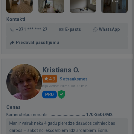
Kontakti
+371 *** *** 27
E-pasts
WhatsApp
Piedāvāt pasūtījumu
Kristians O.
4.9
·
9 atsauksmes
Bija vietnē: Pirms 1st. 46 min.
PRO
Cenas
Komerctelpu remonts
170-350€/M2
Man ir vairāk nekā 4 gadu pieredze dažādos celtniecības
darbos — sākot no iekšdarbiem līdz ārdarbiem. Esmu