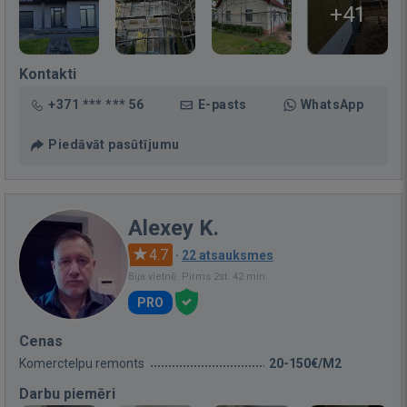
+41
Kontakti
+371 *** *** 56
E-pasts
WhatsApp
Piedāvāt pasūtījumu
Alexey K.
4.7
·
22 atsauksmes
Bija vietnē: Pirms 2st. 42 min.
PRO
Cenas
Komerctelpu remonts
20-150€/M2
Darbu piemēri