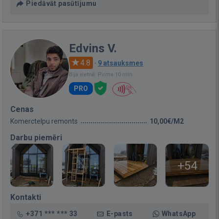
Piedāvāt pasūtījumu
Edvins V.
4.8
·
9 atsauksmes
Bija vietnē: Pirms 10 min.
PRO
Cenas
Komerctelpu remonts
10,00€/M2
Darbu piemēri
+54
Kontakti
+371 *** *** 33
E-pasts
WhatsApp