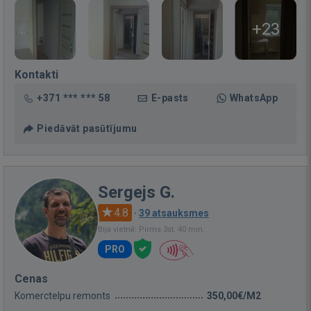
+23
Kontakti
+371 *** *** 58
E-pasts
WhatsApp
Piedāvāt pasūtījumu
Sergejs G.
4.8
·
39 atsauksmes
Bija vietnē: Pirms 3st. 40 min.
PRO
Cenas
Komerctelpu remonts
350,00€/M2