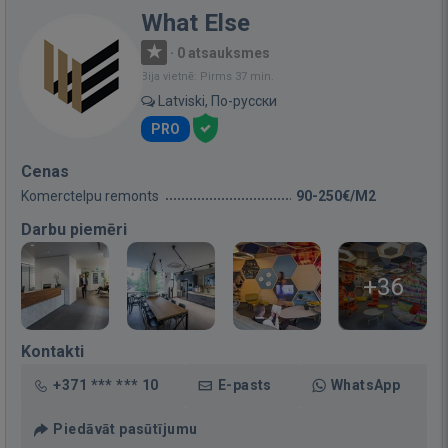
What Else
·
0 atsauksmes
Bija vietnē: Pirms 37 min.
Latviski, По-русски
PRO
Cenas
Komerctelpu remonts
90-250€/M2
Darbu piemēri
+36
Kontakti
+371 *** *** 10
E-pasts
WhatsApp
Piedāvāt pasūtījumu