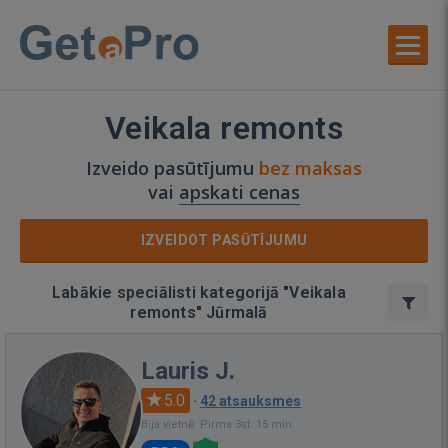
Veikala remonts
Izveido pasūtījumu
bez maksas
vai
apskati cenas
IZVEIDOT PASŪTĪJUMU
Labākie speciālisti kategorijā "Veikala
remonts" Jūrmalā
Lauris J.
5.0
·
42 atsauksmes
Bija vietnē: Pirms 3st. 15 min.