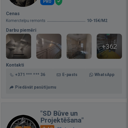
PRO
Cenas
Komerctelpu remonts
10-15€/M2
Darbu piemēri
+362
Kontakti
+371 *** *** 36
E-pasts
WhatsApp
Piedāvāt pasūtījumu
"SD Būve un
Projektēšana"