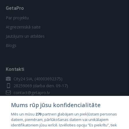
GetaPro
Par projektu
Atgriezeniskā saite
Jautājumi un atbildes
Blogs
Kontakti
City24 SIA, (40003692375)
28259069
(darba dien. 09-17)
contact@getapro.lv
Mums rūp jūsu konfidencialitāte
Mēs un mūsu
270
partneri glabājam un piekļūstam personas
datiem, piemēram, pārlūkošanas datiem vai unikālajiem
identifikatoriem jūsu ierīcē. Izvēloties opciju “Es piekrītu”, tiek
Valstis