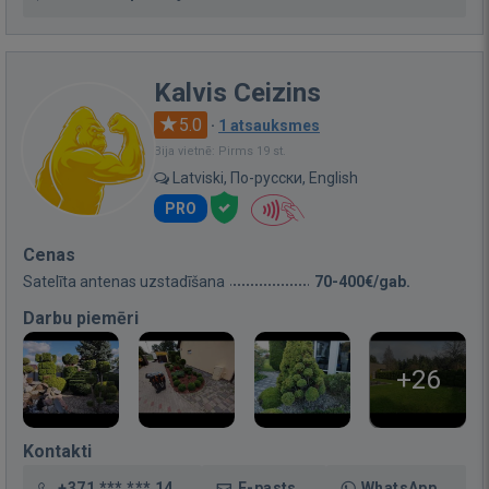
Kalvis Ceizins
5.0
·
1 atsauksmes
Bija vietnē: Pirms 19 st.
Latviski, По-русски, English
PRO
Cenas
Satelīta antenas uzstadīšana
70-400€/gab.
Darbu piemēri
+26
Kontakti
+371 *** *** 14
E-pasts
WhatsApp