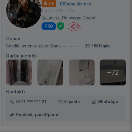
4.8
·
182 atsauksmes
Bija vietnē: Pirms 7 st.
Latviski, По-русски, English
PRO
Cenas
Satelīta antenas uzstadīšana
20-100€/gab.
Darbu piemēri
+72
Kontakti
+371 *** *** 21
E-pasts
WhatsApp
Piedāvāt pasūtījumu