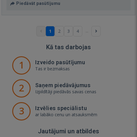
Piedāvāt pasūtījumu
...
1
2
3
4
Kā tas darbojas
1
Izveido pasūtījumu
Tas ir bezmaksas
2
Saņem piedāvājumus
Izpildītāji piedāvās savas cenas
3
Izvēlies speciālistu
ar labāko cenu un atsauksmēm
Jautājumi un atbildes