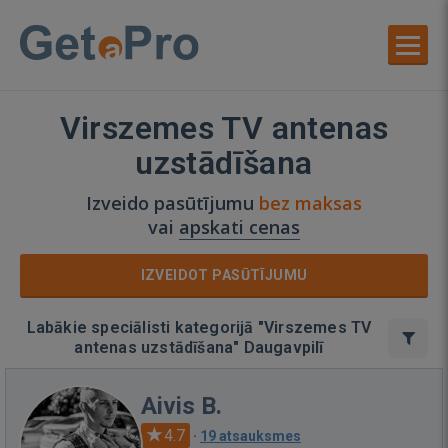
Virszemes TV antenas
uzstādīšana
Izveido pasūtījumu
bez maksas
vai
apskati cenas
IZVEIDOT PASŪTĪJUMU
Labākie speciālisti kategorijā "Virszemes TV
antenas uzstādīšana" Daugavpilī
Aivis B.
4.7
·
19 atsauksmes