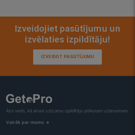
Izveidojiet pasūtījumu un
izvēlaties izpildītāju!
IZVEIDOT PASŪTĪJUMU
Ātrs veids, kā atrast uzticamu izpildītāju jebkuram uzdevumam.
Vairāk par mums