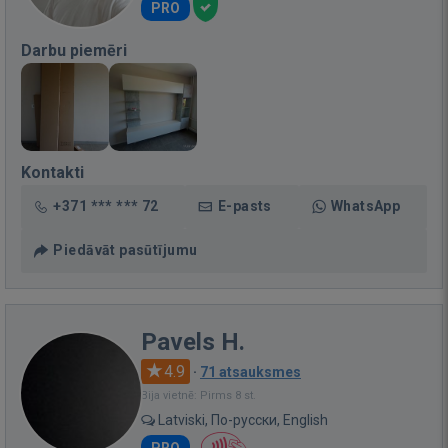
PRO
Darbu piemēri
Kontakti
+371 *** *** 72
E-pasts
WhatsApp
Piedāvāt pasūtījumu
Pavels H.
4.9
·
71 atsauksmes
Bija vietnē: Pirms 8 st.
Latviski, По-русски, English