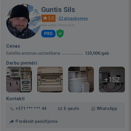
Guntis Sils
5.0
·
22 atsauksmes
Bija vietnē: Pirms 8 st.
PRO
Cenas
Satelīta antenas uzstadīšana
120,00€/gab.
Darbu piemēri
+152
Kontakti
+371 *** *** 44
E-pasts
WhatsApp
Piedāvāt pasūtījumu