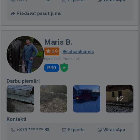
Piedāvāt pasūtījumu
Maris B.
4.9
·
86 atsauksmes
Bija vietnē: Pirms 9 st.
PRO
Darbu piemēri
+2
Kontakti
+371 *** *** 83
E-pasts
WhatsApp