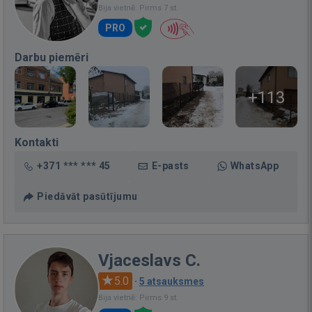
Bija vietnē: Pirms 7 st.
PRO
Darbu piemēri
+113
Kontakti
+371 *** *** 45
E-pasts
WhatsApp
Piedāvāt pasūtījumu
Vjaceslavs C.
5.0
·
5 atsauksmes
Bija vietnē: Pirms 9 st.