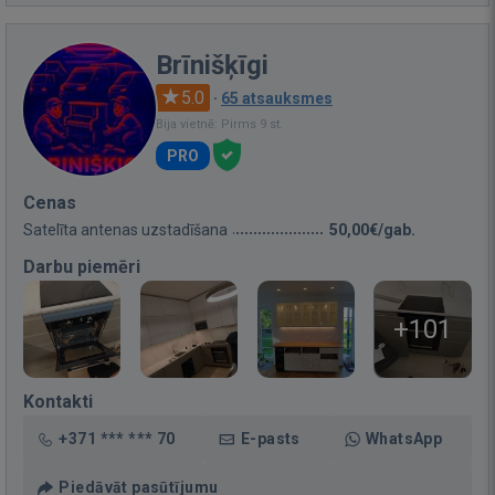
Brīnišķīgi
5.0
·
65 atsauksmes
Bija vietnē: Pirms 9 st.
PRO
Cenas
Satelīta antenas uzstadīšana
50,00€/gab.
Darbu piemēri
+101
Kontakti
+371 *** *** 70
E-pasts
WhatsApp
Piedāvāt pasūtījumu