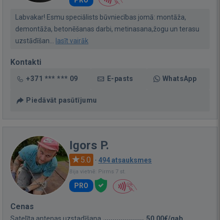
PRO
Labvakar! Esmu speciālists būvniecības jomā: montāža,
demontāža, betonēšanas darbi, metinasana,žogu un terasu
uzstādīšan...
lasīt vairāk
Kontakti
+371 *** *** 09
E-pasts
WhatsApp
Piedāvāt pasūtījumu
Igors P.
5.0
·
494 atsauksmes
Bija vietnē: Pirms 7 st.
PRO
Cenas
Satelīta antenas uzstadīšana
50,00€/gab.