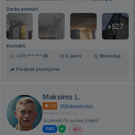
Darbu piemēri
+527
Kontakti
+371 *** *** 08
E-pasts
WhatsApp
Piedāvāt pasūtījumu
Maksims L.
5.0
·
658 atsauksmes
Bija vietnē: Pirms 7 st.
Latviski, По-русски, English
PRO