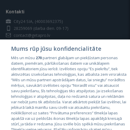
Kontakti
City24 SIA, (40003692375)
28259069
(darba dien. 09-17)
contact@getapro.lv
Mums rūp jūsu konfidencialitāte
Mēs un mūsu
270
partneri glabājam un piekļūstam personas
datiem, piemēram, pārlūkošanas datiem vai unikālajiem
Valstis
identifikatoriem jūsu ierīcē. Izvēloties opciju “Es piekrītu”, tiek
aktivizētas izsekošanas tehnoloģijas, kas atbalsta zem virsraksta
Igaunija
“Mēs un mūsu partneri apstrādājam datus, lai sniegtu” norādītos
mērķus, savukārt izvēloties opciju “Noraidīt visu” vai atsaucot
Latvija
savu piekrišanu, šīs tehnoloģijas tiks atspējotas. Ja izsekošanas
tehnoloģijas ir atspējotas, daļa no redzamā satura un reklāmām
Lietuva
var nebūt jums tik atbilstoša. Varat atkārtoti piekļūt šai izvēlnei, lai
jebkurā laikā mainītu savu izvēli vai atsauktu piekrišanu,
noklikšķinot uz saites “Privātuma preferences” tīmekļa lapas
apakšā vai uz peldošās ikonas tīmekļa lapas apakšējā kreisajā
stūrī, ja tāda ir redzama. Jūsu izvēle būs spēkā mūsu piekrišanas
Tīmekļa vietne ietvaros. Plašāku informāciju skatiet mūsu