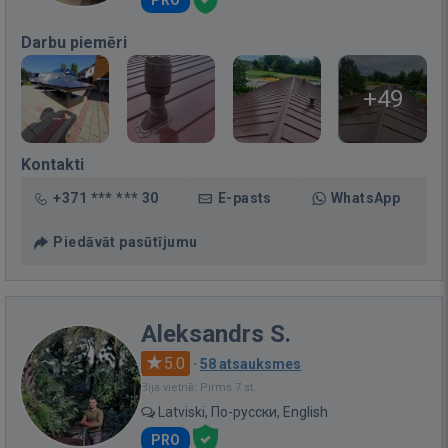
Darbu piemēri
+49
Kontakti
+371 *** *** 30
E-pasts
WhatsApp
Piedāvāt pasūtījumu
Aleksandrs S.
5.0
·
58 atsauksmes
Bija vietnē: Pirms 7 st.
Latviski, По-русски, English
PRO