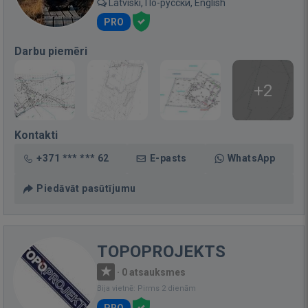
Latviski, По-русски, English
PRO
Darbu piemēri
+2
Kontakti
+371 *** *** 62
E-pasts
WhatsApp
Piedāvāt pasūtījumu
TOPOPROJEKTS
·
0 atsauksmes
Bija vietnē: Pirms 2 dienām