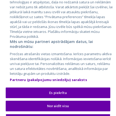
tehnoloģijas ir atspējotas, daļa no redzamā satura un reklāmām
Lietuva
var nebūt jums tik atbilstoša. Varat atkārtoti piekļūt šai izvēlnei, lai
jebkurā laikā mainītu savu izvēli vai atsauktu piekrišanu,
noklikšķinot uz saites “Privātuma preferences” tīmekļa lapas
apakšā vai uz peldošās ikonas tīmekļa lapas apakšējā kreisajā
stūrī, ja tāda ir redzama. Jūsu izvēle būs spēkā mūsu piekrišanas
Tīmekļa vietne ietvaros. Plašāku informāciju skatiet mūsu
Privātuma politikā.
Mēs un mūsu partneri apstrādājam datus, lai
nodrošinātu:
City24.lv
CVbankas.lt
Precīzas atrašanās vietas izmantošana. Ierīces parametru aktīva
City24.ee
Kainos.lt
skenēšana identifikācijas nolūkā. Informācijas ievietošana ierīcē
un/vai piekļuve tai. Personalizētas reklāmas un saturs, reklāmu
GetaPro.lv
Paslaugos.lt
un satura efektivitātes novērtēšana, analītiskā informācija par
GetaPro.ee
auto24.ee
lietotāju grupām un produktu izstrāde.
Skelbiu.lt
KV.ee
Partneru (pakalpojumu sniedzēju) saraksts
Autoplius.lt
Osta.ee
Aruodas.lt
KuldneBörs.ee
Es piekrītu
Noraidīt visu
© 2026 GetaPro. Visas tiesības aizsargātas.