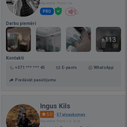
Bija vietnē: Pirms 7 st.
PRO
Darbu piemēri
+113
Kontakti
+371 *** *** 45
E-pasts
WhatsApp
Piedāvāt pasūtījumu
Ingus Kils
5.0
·
57 atsauksmes
Bija vietnē: Pirms 1 d. 16 st.