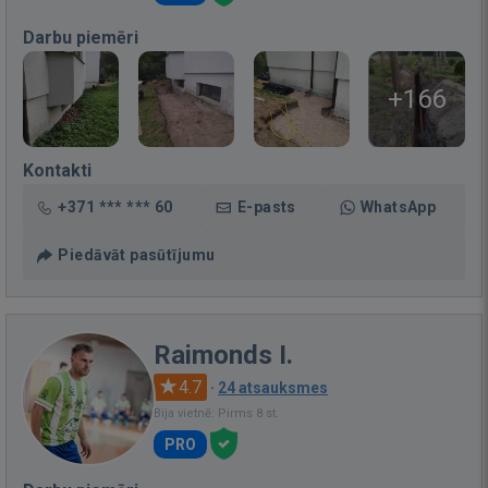
Darbu piemēri
+166
Kontakti
+371 *** *** 60
E-pasts
WhatsApp
Piedāvāt pasūtījumu
Raimonds I.
4.7
·
24 atsauksmes
Bija vietnē: Pirms 8 st.
PRO