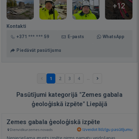
+12
Kontakti
+371 *** *** 59
E-pasts
WhatsApp
Piedāvāt pasūtījumu
...
1
2
3
4
Pasūtījumi kategorijā "Zemes gabala
ģeoloģiskā izpēte" Liepājā
Zemes gabala ģeoloģiskā izpēte
Izveidot līdzīgu pasūtījumu
Dienvidkurzemes novads
Nepieciešama grunts izpēte pirms pamatu veidošanas.