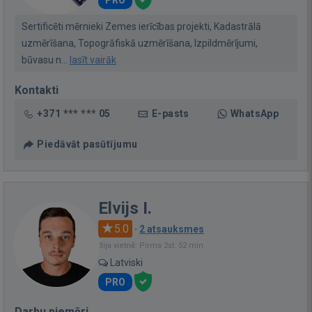
PRO
Sertificēti mērnieki Zemes ierīcības projekti, Kadastrālā
uzmērīšana, Topogrāfiskā uzmērīšana, Izpildmērījumi,
būvasu n...
lasīt vairāk
Kontakti
+371 *** *** 05
E-pasts
WhatsApp
Piedāvāt pasūtījumu
Elvijs I.
5.0
·
2 atsauksmes
Bija vietnē: Pirms 2st. 52 min.
Latviski
PRO
Darbu piemēri