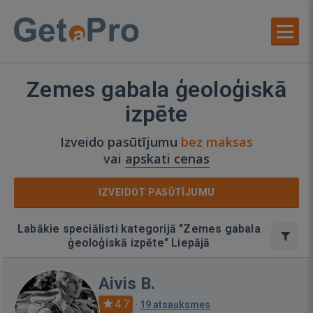
Zemes gabala ģeoloģiskā
izpēte
Izveido pasūtījumu
bez maksas
vai
apskati cenas
IZVEIDOT PASŪTĪJUMU
Labākie speciālisti kategorijā "Zemes gabala
ģeoloģiskā izpēte" Liepājā
Aivis B.
4.7
·
19 atsauksmes