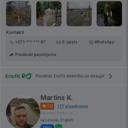
+1
Kontakti
+371 *** *** 87
E-pasts
WhatsApp
Piedāvāt pasūtījumu
Pieslēdz Enefit elektrību un ietaupi!
Martins K.
5.0
·
177 atsauksmes
Bija vietnē: Pirms 7 st.
Latviski, English
PRO