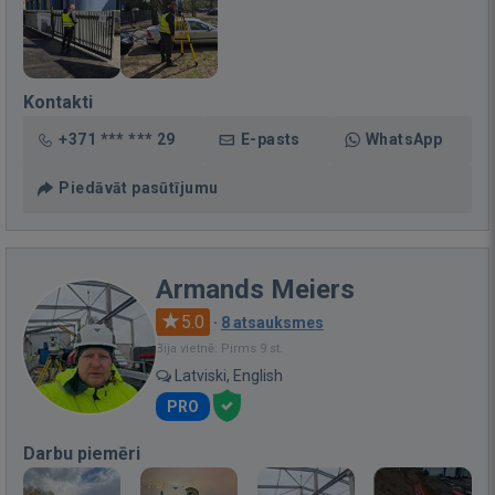
Kontakti
+371 *** *** 29
E-pasts
WhatsApp
Piedāvāt pasūtījumu
Armands Meiers
5.0
·
8 atsauksmes
Bija vietnē: Pirms 9 st.
Latviski, English
PRO
Darbu piemēri