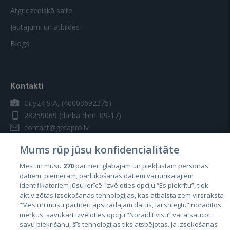
Atgriezeniskā saite
Jautājumi un atbildes
Blogs
Kontakti
City24 SIA, (40003692375)
28259069
(darba dien. 09-17)
contact@getapro.lv
Mums rūp jūsu konfidencialitāte
Mēs un mūsu
270
partneri glabājam un piekļūstam personas
datiem, piemēram, pārlūkošanas datiem vai unikālajiem
identifikatoriem jūsu ierīcē. Izvēloties opciju “Es piekrītu”, tiek
Valstis
aktivizētas izsekošanas tehnoloģijas, kas atbalsta zem virsraksta
Igaunija
“Mēs un mūsu partneri apstrādājam datus, lai sniegtu” norādītos
mērķus, savukārt izvēloties opciju “Noraidīt visu” vai atsaucot
Latvija
savu piekrišanu, šīs tehnoloģijas tiks atspējotas. Ja izsekošanas