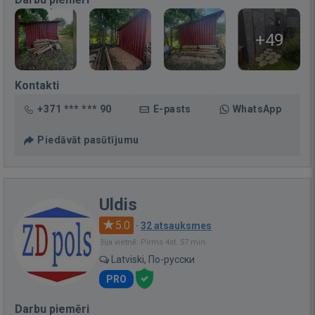
+49
Kontakti
+371 *** *** 90
E-pasts
WhatsApp
Piedāvāt pasūtījumu
Uldis
5.0
·
32 atsauksmes
Bija vietnē: Pirms 4st. 57 min.
Latviski, По-русски
PRO
Darbu piemēri