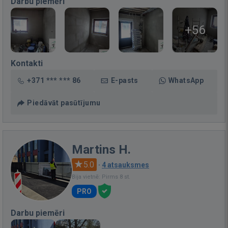
Darbu piemēri
+56
Kontakti
+371 *** *** 86
E-pasts
WhatsApp
Piedāvāt pasūtījumu
Martins H.
5.0
·
4 atsauksmes
Bija vietnē: Pirms 8 st.
PRO
Darbu piemēri