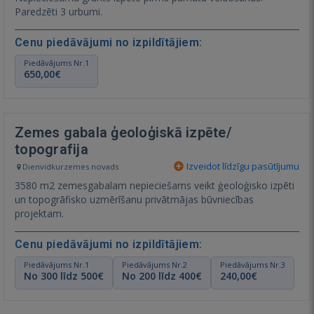
Paredzēti 3 urbumi.
Cenu piedāvājumi no izpildītājiem:
Piedāvājums Nr.1
650,00€
Zemes gabala ģeoloģiskā izpēte/
topografija
Izveidot līdzīgu pasūtījumu
Dienvidkurzemes novads
3580 m2 zemesgabalam nepieciešams veikt ģeoloģisko izpēti
un topogrāfisko uzmērīšanu privātmājas būvniecības
projektam.
Cenu piedāvājumi no izpildītājiem:
Piedāvājums Nr.1
Piedāvājums Nr.2
Piedāvājums Nr.3
No 300 līdz 500€
No 200 līdz 400€
240,00€