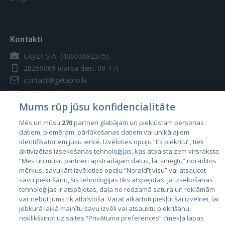
vietne, un šie sīkfaili tiek izmantoti mūsu
reklāmas un mārketinga mērķiem. Proti,
"Abonements" - pakalpojumu kopums, ko
mēs izmantojam sīkfailus un citas
Uzņēmums sniedz Izpildītājam noteiktā laika
sekošanas tehnoloģijas šādiem mērķiem:
periodā par abonementa maksu.
Kontakti
Veiktspējas sīkfaili
Regulējošā likumdošana un jurisdikcija
City24 SIA, (40003692375)
28259069
(darba dien. 09-17)
Šie sīkfaili ļauj mums saskaitīt
apmeklējumus un datplūsmas avotus, lai
contact@getapro.lv
Šie Lietošanas noteikumi tiek regulēti un
mēs varētu novērtēt un uzlabot mūsu
interpretēti atbilstoši Latvijas Republikas
vietnes veiktspēju. Šie sīkfaili palīdz mums
Mums rūp jūsu konfidencialitāte
likumdošanai. Strīdi, kas rodas saistībā ar šiem
uzzināt, kuras lapas ir vispopulārākās un
Lietošanas noteikumiem tiks izskatīti tikai
Mēs un mūsu
270
partneri glabājam un piekļūstam personas
kuras — visretāk apmeklētās, kā arī izzināt
Latvijas Republikas tiesu jurisdikcijā.
datiem, piemēram, pārlūkošanas datiem vai unikālajiem
to, kā apmeklētāji pārvietojas mūsu vietnē.
Valstis
identifikatoriem jūsu ierīcē. Izvēloties opciju “Es piekrītu”, tiek
Visa sīkfailu savāktā informācija ir
aktivizētas izsekošanas tehnoloģijas, kas atbalsta zem virsraksta
Igaunija
sakopota, tāpēc tā ir anonīma. Ja
Izmaiņas
“Mēs un mūsu partneri apstrādājam datus, lai sniegtu” norādītos
nepiekritīsiet šo sīkfailu izmantošanai, mēs
mērķus, savukārt izvēloties opciju “Noraidīt visu” vai atsaucot
Latvija
nezināsim, kad jūs apmeklējāt mūsu vietni.
savu piekrišanu, šīs tehnoloģijas tiks atspējotas. Ja izsekošanas
GetaPro patur tiesības mainīt vai atjaunot šos
Lietuva
tehnoloģijas ir atspējotas, daļa no redzamā satura un reklāmām
Lietošanas noteikumus jebkurā laikā un pēc
Veiktspējas
var nebūt jums tik atbilstoša. Varat atkārtoti piekļūt šai izvēlnei, lai
getapro.lv
jebkurā laikā mainītu savu izvēli vai atsauktu piekrišanu,
saviem ieskatiem, bez jebkādiem Lietotāju
sīkfaili
noklikšķinot uz saites “Privātuma preferences” tīmekļa lapas
paziņojumiem (iepriekšējiem vai pēc izmaiņām).