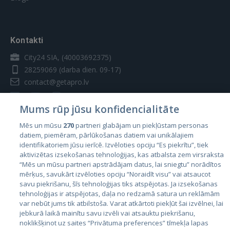
vietne, un šie sīkfaili tiek izmantoti mūsu
reklāmas un mārketinga mērķiem. Proti,
"Abonements" - pakalpojumu kopums, ko
mēs izmantojam sīkfailus un citas
Uzņēmums sniedz Izpildītājam noteiktā laika
sekošanas tehnoloģijas šādiem mērķiem:
periodā par abonementa maksu.
Kontakti
Veiktspējas sīkfaili
Regulējošā likumdošana un jurisdikcija
City24 SIA, (40003692375)
28259069
(darba dien. 09-17)
Šie sīkfaili ļauj mums saskaitīt
apmeklējumus un datplūsmas avotus, lai
contact@getapro.lv
Šie Lietošanas noteikumi tiek regulēti un
mēs varētu novērtēt un uzlabot mūsu
interpretēti atbilstoši Latvijas Republikas
vietnes veiktspēju. Šie sīkfaili palīdz mums
Mums rūp jūsu konfidencialitāte
likumdošanai. Strīdi, kas rodas saistībā ar šiem
uzzināt, kuras lapas ir vispopulārākās un
Lietošanas noteikumiem tiks izskatīti tikai
Mēs un mūsu
270
partneri glabājam un piekļūstam personas
kuras — visretāk apmeklētās, kā arī izzināt
Latvijas Republikas tiesu jurisdikcijā.
datiem, piemēram, pārlūkošanas datiem vai unikālajiem
to, kā apmeklētāji pārvietojas mūsu vietnē.
Valstis
identifikatoriem jūsu ierīcē. Izvēloties opciju “Es piekrītu”, tiek
Visa sīkfailu savāktā informācija ir
aktivizētas izsekošanas tehnoloģijas, kas atbalsta zem virsraksta
Igaunija
sakopota, tāpēc tā ir anonīma. Ja
Izmaiņas
“Mēs un mūsu partneri apstrādājam datus, lai sniegtu” norādītos
nepiekritīsiet šo sīkfailu izmantošanai, mēs
mērķus, savukārt izvēloties opciju “Noraidīt visu” vai atsaucot
Latvija
nezināsim, kad jūs apmeklējāt mūsu vietni.
savu piekrišanu, šīs tehnoloģijas tiks atspējotas. Ja izsekošanas
GetaPro patur tiesības mainīt vai atjaunot šos
Lietuva
tehnoloģijas ir atspējotas, daļa no redzamā satura un reklāmām
Lietošanas noteikumus jebkurā laikā un pēc
Veiktspējas
var nebūt jums tik atbilstoša. Varat atkārtoti piekļūt šai izvēlnei, lai
getapro.lv
jebkurā laikā mainītu savu izvēli vai atsauktu piekrišanu,
saviem ieskatiem, bez jebkādiem Lietotāju
sīkfaili
noklikšķinot uz saites “Privātuma preferences” tīmekļa lapas
paziņojumiem (iepriekšējiem vai pēc izmaiņām).