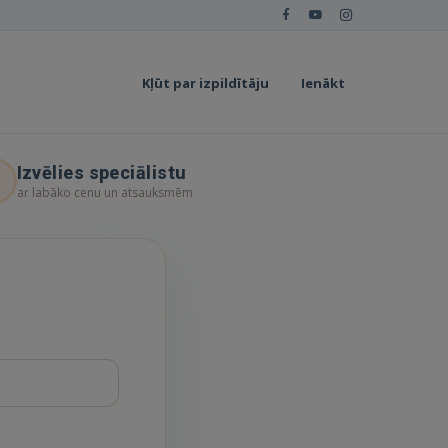
Kļūt par izpildītāju
Ienākt
Izvēlies speciālistu
ar labāko cenu un atsauksmēm
enciālajiem Pasūtītājiem, kuriem ir
drojumi, kas tiek izmantoti šīs
tošanas noteikumos.
jumā, ja Lietotājs nepiekrīt kādam
Uzņēmuma Servisam.
ata par nepieciešamo Servisa
otajiem. Izmantojot Servisu un Vietni,