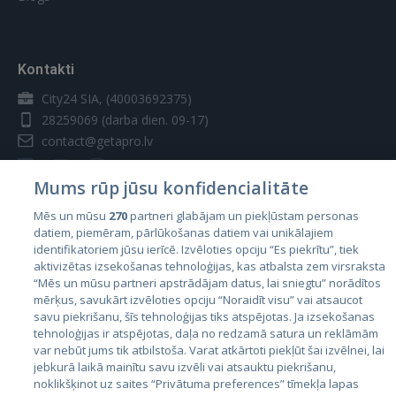
vietne, un šie sīkfaili tiek izmantoti mūsu
reklāmas un mārketinga mērķiem. Proti,
"Abonements" - pakalpojumu kopums, ko
mēs izmantojam sīkfailus un citas
Uzņēmums sniedz Izpildītājam noteiktā laika
sekošanas tehnoloģijas šādiem mērķiem:
periodā par abonementa maksu.
Kontakti
Veiktspējas sīkfaili
Regulējošā likumdošana un jurisdikcija
City24 SIA, (40003692375)
28259069
(darba dien. 09-17)
Šie sīkfaili ļauj mums saskaitīt
apmeklējumus un datplūsmas avotus, lai
contact@getapro.lv
Šie Lietošanas noteikumi tiek regulēti un
mēs varētu novērtēt un uzlabot mūsu
interpretēti atbilstoši Latvijas Republikas
vietnes veiktspēju. Šie sīkfaili palīdz mums
Mums rūp jūsu konfidencialitāte
likumdošanai. Strīdi, kas rodas saistībā ar šiem
uzzināt, kuras lapas ir vispopulārākās un
Lietošanas noteikumiem tiks izskatīti tikai
Mēs un mūsu
270
partneri glabājam un piekļūstam personas
kuras — visretāk apmeklētās, kā arī izzināt
Latvijas Republikas tiesu jurisdikcijā.
datiem, piemēram, pārlūkošanas datiem vai unikālajiem
to, kā apmeklētāji pārvietojas mūsu vietnē.
Valstis
identifikatoriem jūsu ierīcē. Izvēloties opciju “Es piekrītu”, tiek
Visa sīkfailu savāktā informācija ir
aktivizētas izsekošanas tehnoloģijas, kas atbalsta zem virsraksta
Igaunija
sakopota, tāpēc tā ir anonīma. Ja
Izmaiņas
“Mēs un mūsu partneri apstrādājam datus, lai sniegtu” norādītos
nepiekritīsiet šo sīkfailu izmantošanai, mēs
mērķus, savukārt izvēloties opciju “Noraidīt visu” vai atsaucot
Latvija
nezināsim, kad jūs apmeklējāt mūsu vietni.
savu piekrišanu, šīs tehnoloģijas tiks atspējotas. Ja izsekošanas
GetaPro patur tiesības mainīt vai atjaunot šos
Lietuva
tehnoloģijas ir atspējotas, daļa no redzamā satura un reklāmām
Lietošanas noteikumus jebkurā laikā un pēc
Veiktspējas
var nebūt jums tik atbilstoša. Varat atkārtoti piekļūt šai izvēlnei, lai
getapro.lv
jebkurā laikā mainītu savu izvēli vai atsauktu piekrišanu,
saviem ieskatiem, bez jebkādiem Lietotāju
sīkfaili
noklikšķinot uz saites “Privātuma preferences” tīmekļa lapas
paziņojumiem (iepriekšējiem vai pēc izmaiņām).