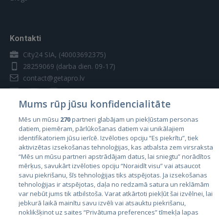
vietne, un šie sīkfaili tiek izmantoti mūsu
reklāmas un mārketinga mērķiem. Proti,
"Abonements" - pakalpojumu kopums, ko
mēs izmantojam sīkfailus un citas
Uzņēmums sniedz Izpildītājam noteiktā laika
sekošanas tehnoloģijas šādiem mērķiem:
periodā par abonementa maksu.
Kontakti
Veiktspējas sīkfaili
Regulējošā likumdošana un jurisdikcija
City24 SIA, (40003692375)
28259069
(darba dien. 09-17)
Šie sīkfaili ļauj mums saskaitīt
apmeklējumus un datplūsmas avotus, lai
contact@getapro.lv
Šie Lietošanas noteikumi tiek regulēti un
mēs varētu novērtēt un uzlabot mūsu
interpretēti atbilstoši Latvijas Republikas
vietnes veiktspēju. Šie sīkfaili palīdz mums
Mums rūp jūsu konfidencialitāte
likumdošanai. Strīdi, kas rodas saistībā ar šiem
uzzināt, kuras lapas ir vispopulārākās un
Lietošanas noteikumiem tiks izskatīti tikai
Mēs un mūsu
270
partneri glabājam un piekļūstam personas
kuras — visretāk apmeklētās, kā arī izzināt
Latvijas Republikas tiesu jurisdikcijā.
datiem, piemēram, pārlūkošanas datiem vai unikālajiem
to, kā apmeklētāji pārvietojas mūsu vietnē.
Valstis
identifikatoriem jūsu ierīcē. Izvēloties opciju “Es piekrītu”, tiek
Visa sīkfailu savāktā informācija ir
aktivizētas izsekošanas tehnoloģijas, kas atbalsta zem virsraksta
Igaunija
sakopota, tāpēc tā ir anonīma. Ja
Izmaiņas
“Mēs un mūsu partneri apstrādājam datus, lai sniegtu” norādītos
nepiekritīsiet šo sīkfailu izmantošanai, mēs
mērķus, savukārt izvēloties opciju “Noraidīt visu” vai atsaucot
Latvija
nezināsim, kad jūs apmeklējāt mūsu vietni.
savu piekrišanu, šīs tehnoloģijas tiks atspējotas. Ja izsekošanas
GetaPro patur tiesības mainīt vai atjaunot šos
Lietuva
tehnoloģijas ir atspējotas, daļa no redzamā satura un reklāmām
Lietošanas noteikumus jebkurā laikā un pēc
Veiktspējas
var nebūt jums tik atbilstoša. Varat atkārtoti piekļūt šai izvēlnei, lai
getapro.lv
jebkurā laikā mainītu savu izvēli vai atsauktu piekrišanu,
saviem ieskatiem, bez jebkādiem Lietotāju
sīkfaili
noklikšķinot uz saites “Privātuma preferences” tīmekļa lapas
paziņojumiem (iepriekšējiem vai pēc izmaiņām).