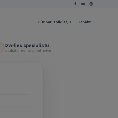
Kļūt par izpildītāju
Ienākt
Izvēlies speciālistu
ar labāko cenu un atsauksmēm
enciālajiem Pasūtītājiem, kuriem ir
drojumi, kas tiek izmantoti šīs
tošanas noteikumos.
jumā, ja Lietotājs nepiekrīt kādam
Uzņēmuma Servisam.
ata par nepieciešamo Servisa
otajiem. Izmantojot Servisu un Vietni,