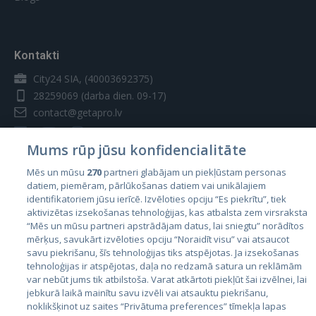
vietne, un šie sīkfaili tiek izmantoti mūsu
reklāmas un mārketinga mērķiem. Proti,
"Abonements" - pakalpojumu kopums, ko
mēs izmantojam sīkfailus un citas
Uzņēmums sniedz Izpildītājam noteiktā laika
sekošanas tehnoloģijas šādiem mērķiem:
periodā par abonementa maksu.
Kontakti
Veiktspējas sīkfaili
Regulējošā likumdošana un jurisdikcija
City24 SIA, (40003692375)
28259069
(darba dien. 09-17)
Šie sīkfaili ļauj mums saskaitīt
apmeklējumus un datplūsmas avotus, lai
contact@getapro.lv
Šie Lietošanas noteikumi tiek regulēti un
mēs varētu novērtēt un uzlabot mūsu
interpretēti atbilstoši Latvijas Republikas
vietnes veiktspēju. Šie sīkfaili palīdz mums
Mums rūp jūsu konfidencialitāte
likumdošanai. Strīdi, kas rodas saistībā ar šiem
uzzināt, kuras lapas ir vispopulārākās un
Lietošanas noteikumiem tiks izskatīti tikai
Mēs un mūsu
270
partneri glabājam un piekļūstam personas
kuras — visretāk apmeklētās, kā arī izzināt
Latvijas Republikas tiesu jurisdikcijā.
datiem, piemēram, pārlūkošanas datiem vai unikālajiem
to, kā apmeklētāji pārvietojas mūsu vietnē.
Valstis
identifikatoriem jūsu ierīcē. Izvēloties opciju “Es piekrītu”, tiek
Visa sīkfailu savāktā informācija ir
aktivizētas izsekošanas tehnoloģijas, kas atbalsta zem virsraksta
Igaunija
sakopota, tāpēc tā ir anonīma. Ja
Izmaiņas
“Mēs un mūsu partneri apstrādājam datus, lai sniegtu” norādītos
nepiekritīsiet šo sīkfailu izmantošanai, mēs
mērķus, savukārt izvēloties opciju “Noraidīt visu” vai atsaucot
Latvija
nezināsim, kad jūs apmeklējāt mūsu vietni.
savu piekrišanu, šīs tehnoloģijas tiks atspējotas. Ja izsekošanas
GetaPro patur tiesības mainīt vai atjaunot šos
Lietuva
tehnoloģijas ir atspējotas, daļa no redzamā satura un reklāmām
Lietošanas noteikumus jebkurā laikā un pēc
Veiktspējas
var nebūt jums tik atbilstoša. Varat atkārtoti piekļūt šai izvēlnei, lai
getapro.lv
jebkurā laikā mainītu savu izvēli vai atsauktu piekrišanu,
saviem ieskatiem, bez jebkādiem Lietotāju
sīkfaili
noklikšķinot uz saites “Privātuma preferences” tīmekļa lapas
paziņojumiem (iepriekšējiem vai pēc izmaiņām).