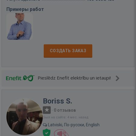
Примеры работ
СОЗДАТЬ ЗАКАЗ
Pieslēdz Enefit elektrību un ietaupi!
Boriss S.
·
0 отзывов
Был на сайте: 4 мес. назад
Latviski, По-русски, English