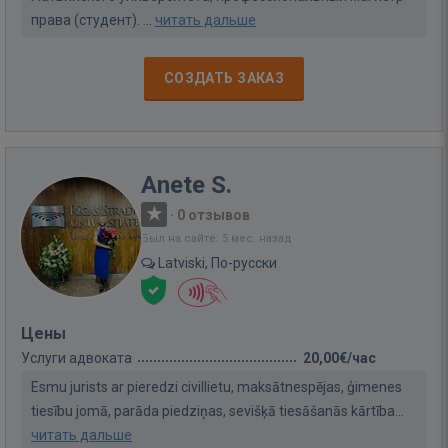
права (студент). ...
читать дальше
СОЗДАТЬ ЗАКАЗ
Anete S.
·
0 отзывов
Был на сайте: 5 мес. назад
Latviski, По-русски
Цены
Услуги адвоката
20,00€/час
Esmu jurists ar pieredzi civillietu, maksātnespējas, ģimenes
tiesību jomā, parāda piedziņas, sevišķā tiesāšanās kārtība...
читать дальше