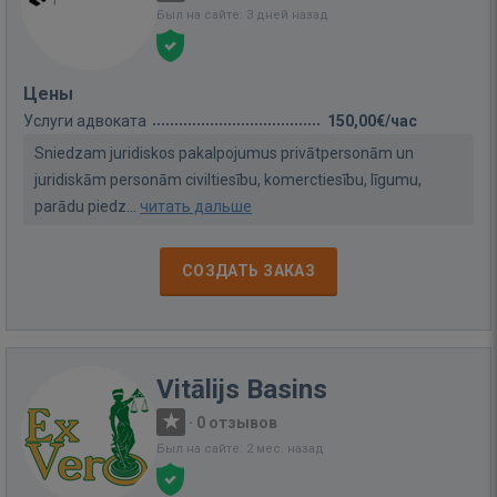
Был на сайте: 3 дней назад
Цены
Услуги адвоката
150,00€/час
Sniedzam juridiskos pakalpojumus privātpersonām un
juridiskām personām civiltiesību, komerctiesību, līgumu,
parādu piedz...
читать дальше
СОЗДАТЬ ЗАКАЗ
Vitālijs Basins
·
0 отзывов
Был на сайте: 2 мес. назад