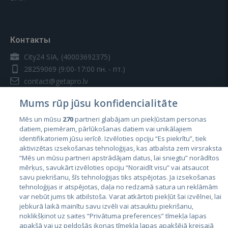
Контакты
City24 SIA, (40003692375)
28259069
(9:00-17:00 пн. - пт.)
contact@getapro.lv
Mums rūp jūsu konfidencialitāte
Mēs un mūsu
270
partneri glabājam un piekļūstam personas
datiem, piemēram, pārlūkošanas datiem vai unikālajiem
identifikatoriem jūsu ierīcē. Izvēloties opciju “Es piekrītu”, tiek
Страны
aktivizētas izsekošanas tehnoloģijas, kas atbalsta zem virsraksta
Эстония
“Mēs un mūsu partneri apstrādājam datus, lai sniegtu” norādītos
mērķus, savukārt izvēloties opciju “Noraidīt visu” vai atsaucot
Латвия
savu piekrišanu, šīs tehnoloģijas tiks atspējotas. Ja izsekošanas
tehnoloģijas ir atspējotas, daļa no redzamā satura un reklāmām
Литва
var nebūt jums tik atbilstoša. Varat atkārtoti piekļūt šai izvēlnei, lai
jebkurā laikā mainītu savu izvēli vai atsauktu piekrišanu,
noklikšķinot uz saites “Privātuma preferences” tīmekļa lapas
apakšā vai uz peldošās ikonas tīmekļa lapas apakšējā kreisajā