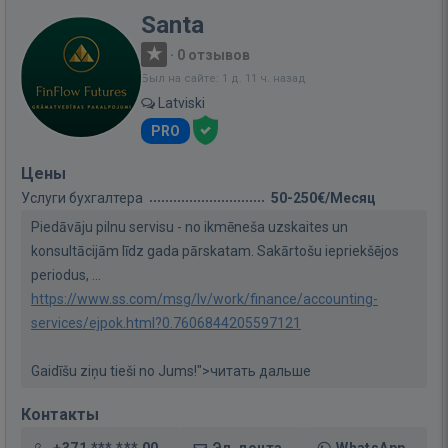
Santa
·
0 отзывов
Был на сайте: 1 д. 11 ч. назад
Latviski
PRO
Цены
Услуги бухгалтера
50-250€/Месяц
Piedāvāju pilnu servisu - no ikmēneša uzskaites un
konsultācijām līdz gada pārskatam. Sakārtošu iepriekšējos
periodus, ...
https://www.ss.com/msg/lv/work/finance/accounting-
services/ejpok.html?0.7606844205597121
Gaidīšu ziņu tieši no Jums!">читать дальше
Контакты
+371 *** *** 00
Эл. почта
WhatsApp