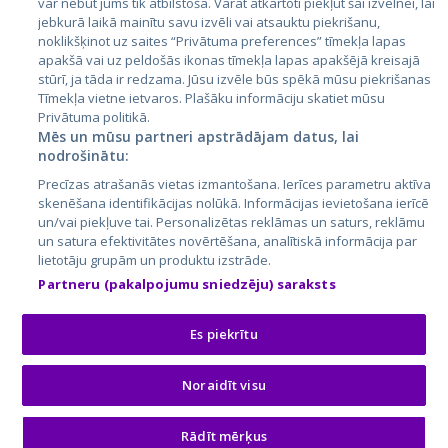
var nebūt jums tik atbilstoša. Varat atkārtoti piekļūt šai izvēlnei, lai
jebkurā laikā mainītu savu izvēli vai atsauktu piekrišanu,
noklikšķinot uz saites “Privātuma preferences” tīmekļa lapas
apakšā vai uz peldošās ikonas tīmekļa lapas apakšējā kreisajā
stūrī, ja tāda ir redzama. Jūsu izvēle būs spēkā mūsu piekrišanas
Tīmekļa vietne ietvaros. Plašāku informāciju skatiet mūsu
Privātuma politikā.
Mēs un mūsu partneri apstrādājam datus, lai
nodrošinātu:
City24.lv
CVbankas.lt
Precīzas atrašanās vietas izmantošana. Ierīces parametru aktīva
City24.ee
Kainos.lt
skenēšana identifikācijas nolūkā. Informācijas ievietošana ierīcē
un/vai piekļuve tai. Personalizētas reklāmas un saturs, reklāmu
GetaPro.lv
Paslaugos.lt
un satura efektivitātes novērtēšana, analītiskā informācija par
GetaPro.ee
auto24.ee
lietotāju grupām un produktu izstrāde.
Skelbiu.lt
KV.ee
Partneru (pakalpojumu sniedzēju) saraksts
Autoplius.lt
Osta.ee
Aruodas.lt
KuldneBörs.ee
Es piekrītu
Noraidīt visu
© 2026 GetaPro. Все права защищены.
Rādīt mērķus