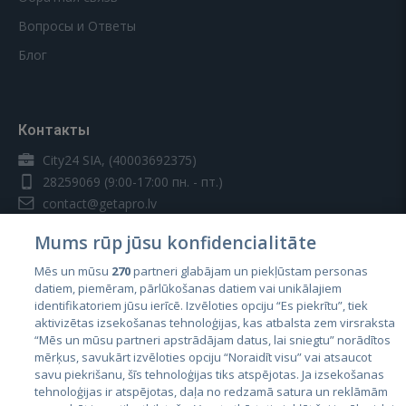
Вопросы и Ответы
Блог
Контакты
City24 SIA, (40003692375)
28259069
(9:00-17:00 пн. - пт.)
contact@getapro.lv
Mums rūp jūsu konfidencialitāte
Mēs un mūsu
270
partneri glabājam un piekļūstam personas
datiem, piemēram, pārlūkošanas datiem vai unikālajiem
identifikatoriem jūsu ierīcē. Izvēloties opciju “Es piekrītu”, tiek
Страны
aktivizētas izsekošanas tehnoloģijas, kas atbalsta zem virsraksta
Эстония
“Mēs un mūsu partneri apstrādājam datus, lai sniegtu” norādītos
mērķus, savukārt izvēloties opciju “Noraidīt visu” vai atsaucot
Латвия
savu piekrišanu, šīs tehnoloģijas tiks atspējotas. Ja izsekošanas
tehnoloģijas ir atspējotas, daļa no redzamā satura un reklāmām
Литва