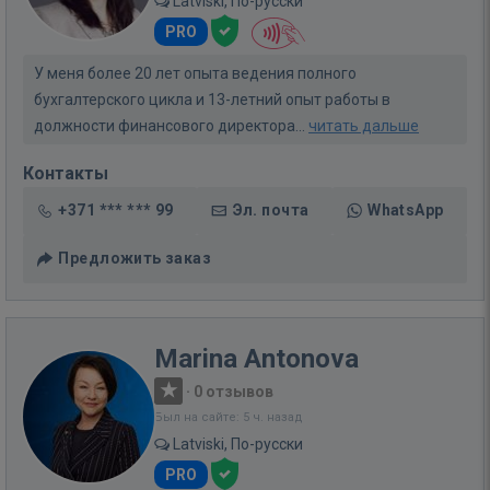
Latviski, По-русски
PRO
У меня более 20 лет опыта ведения полного
бухгалтерского цикла и 13-летний опыт работы в
должности финансового директора...
читать дальше
Контакты
+371 *** *** 99
Эл. почта
WhatsApp
Предложить заказ
Marina Antonova
·
0 отзывов
Был на сайте: 5 ч. назад
Latviski, По-русски
PRO