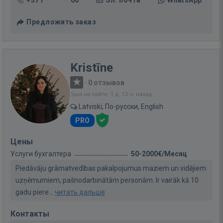
Предложить заказ
Kristīne
·
0 отзывов
Был на сайте: 1 д. 12 ч. назад
Latviski, По-русски, English
PRO
Цены
Услуги бухгалтера
50-2000€/Месяц
Piedāvāju grāmatvedības pakalpojumus maziem un vidējiem
uzņēmumiem, pašnodarbinātām personām. Ir vairāk kā 10
gadu piere...
читать дальше
Контакты