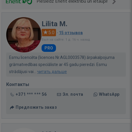
Pieslēdz Enefit elektrību un ietaupi!
Lilita M.
5.0
·
15 отзывов
Был на сайте: 1 д. 16 ч. назад
PRO
Esmu licencēta (licences Nr.AGL0003578) ārpakalpojuma
grāmatvedības speciāliste ar 45 gadu pieredzi. Esmu
strādājusi vai...
читать дальше
Контакты
+371 *** *** 56
Эл. почта
WhatsApp
Предложить заказ