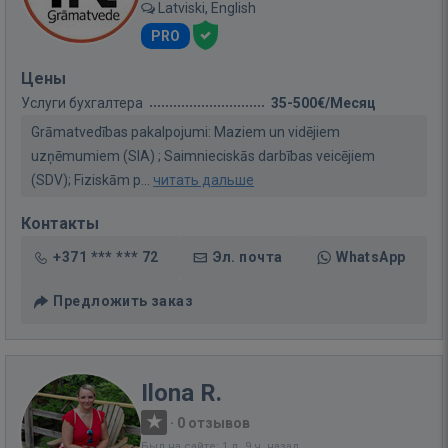
Latviski, English
PRO
Цены
Услуги бухгалтера
35-500€/Месяц
Grāmatvedības pakalpojumi: Maziem un vidējiem
uzņēmumiem (SIA) ; Saimnieciskās darbības veicējiem
(SDV); Fiziskām p...
читать дальше
Контакты
+371 *** *** 72
Эл. почта
WhatsApp
Предложить заказ
Ilona R.
·
0 отзывов
Был на сайте: 1 д. 9 ч. назад