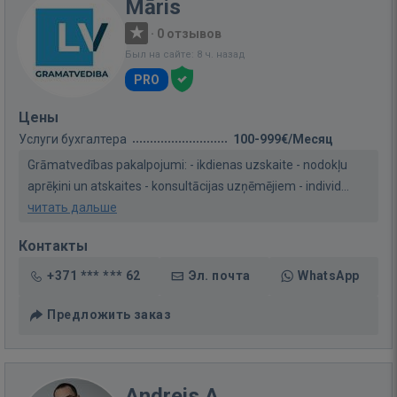
Māris
·
0 отзывов
Был на сайте: 8 ч. назад
PRO
Цены
Услуги бухгалтера
100-999€/Месяц
Grāmatvedības pakalpojumi: - ikdienas uzskaite - nodokļu
aprēķini un atskaites - konsultācijas uzņēmējiem - individ...
читать дальше
Контакты
+371 *** *** 62
Эл. почта
WhatsApp
Предложить заказ
Andrejs A.