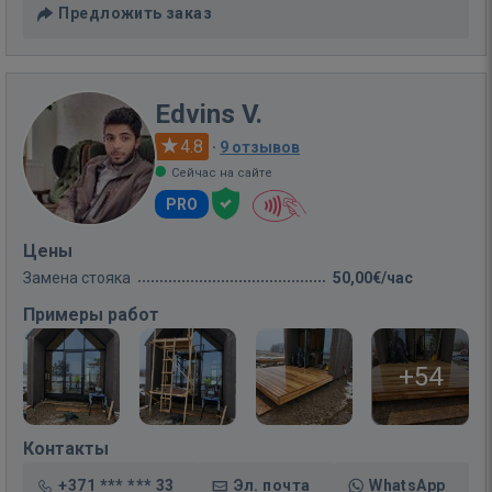
Предложить заказ
Edvins V.
4.8
·
9 отзывов
Сейчас на сайте
PRO
Цены
Замена стояка
50,00€/час
Примеры работ
+54
Контакты
+371 *** *** 33
Эл. почта
WhatsApp