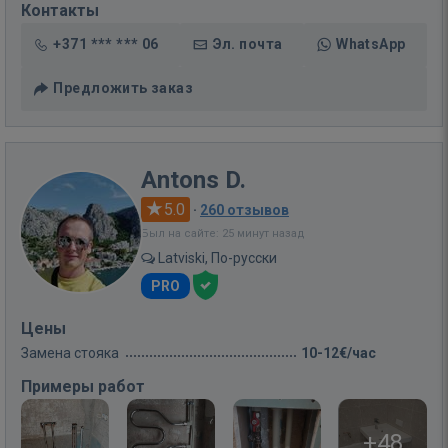
Контакты
+371 *** *** 06
Эл. почта
WhatsApp
Предложить заказ
Antons D.
5.0
·
260 отзывов
Был на сайте: 25 минут назад
Latviski, По-русски
PRO
Цены
Замена стояка
10-12€/час
Примеры работ
+48