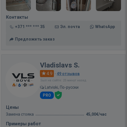
Контакты
+371 *** *** 35
Эл. почта
WhatsApp
Предложить заказ
Vladislavs S.
4.9
·
49 отзывов
Был на сайте: 25 минут назад
Latviski, По-русски
PRO
Цены
Замена стояка
45,00€/час
Примеры работ