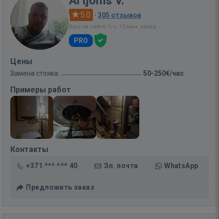
Artjoms V.
5.0
·
305 отзывов
Был на сайте: 1 ч. 12 мин. назад
PRO
Цены
Замена стояка
50-250€/час
Примеры работ
Контакты
+371 *** *** 40
Эл. почта
WhatsApp
Предложить заказ