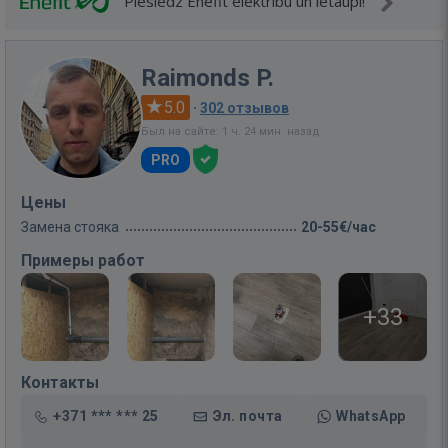
Pieslēdz Enefit elektrību un ietaupi!
Raimonds P.
5.0
·
302 отзывов
Был на сайте: 1 ч. 24 мин. назад
PRO
Цены
Замена стояка
20-55€/час
Примеры работ
+33
Контакты
+371 *** *** 25
Эл. почта
WhatsApp