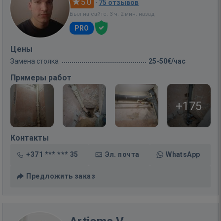
5.0
·
75 отзывов
Был на сайте: 3 ч. 2 мин. назад
PRO
Цены
Замена стояка
25-50€/час
Примеры работ
+175
Контакты
+371 *** *** 35
Эл. почта
WhatsApp
Предложить заказ