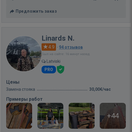
Предложить заказ
Linards N.
4.9
·
94 отзывов
Был на сайте: 16 минут назад
Latviski
PRO
Цены
Замена стояка
30,00€/час
Примеры работ
+44