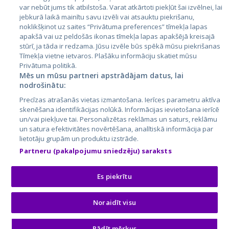
var nebūt jums tik atbilstoša. Varat atkārtoti piekļūt šai izvēlnei, lai
jebkurā laikā mainītu savu izvēli vai atsauktu piekrišanu,
noklikšķinot uz saites “Privātuma preferences” tīmekļa lapas
apakšā vai uz peldošās ikonas tīmekļa lapas apakšējā kreisajā
stūrī, ja tāda ir redzama. Jūsu izvēle būs spēkā mūsu piekrišanas
Tīmekļa vietne ietvaros. Plašāku informāciju skatiet mūsu
Privātuma politikā.
Mēs un mūsu partneri apstrādājam datus, lai
nodrošinātu:
City24.lv
CVbankas.lt
Precīzas atrašanās vietas izmantošana. Ierīces parametru aktīva
City24.ee
Kainos.lt
skenēšana identifikācijas nolūkā. Informācijas ievietošana ierīcē
un/vai piekļuve tai. Personalizētas reklāmas un saturs, reklāmu
GetaPro.lv
Paslaugos.lt
un satura efektivitātes novērtēšana, analītiskā informācija par
GetaPro.ee
auto24.ee
lietotāju grupām un produktu izstrāde.
Skelbiu.lt
KV.ee
Partneru (pakalpojumu sniedzēju) saraksts
Autoplius.lt
Osta.ee
Aruodas.lt
KuldneBörs.ee
Es piekrītu
Noraidīt visu
© 2026 GetaPro. Все права защищены.
Rādīt mērķus