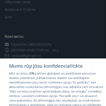
Обратная связь
Вопросы и Ответы
Блог
Контакты
City24 SIA, (40003692375)
28259069
(9:00-17:00 пн. - пт.)
contact@getapro.lv
Mums rūp jūsu konfidencialitāte
Mēs un mūsu
270
partneri glabājam un piekļūstam personas
datiem, piemēram, pārlūkošanas datiem vai unikālajiem
identifikatoriem jūsu ierīcē. Izvēloties opciju “Es piekrītu”, tiek
Страны
aktivizētas izsekošanas tehnoloģijas, kas atbalsta zem virsraksta
Эстония
“Mēs un mūsu partneri apstrādājam datus, lai sniegtu” norādītos
mērķus, savukārt izvēloties opciju “Noraidīt visu” vai atsaucot
Латвия
savu piekrišanu, šīs tehnoloģijas tiks atspējotas. Ja izsekošanas
tehnoloģijas ir atspējotas, daļa no redzamā satura un reklāmām
Литва