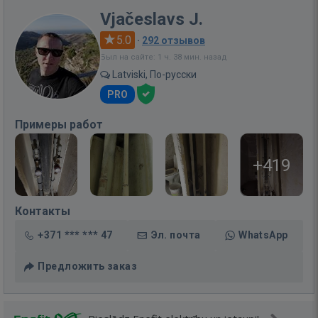
Vjačeslavs J.
5.0
·
292 отзывов
Был на сайте: 1 ч. 38 мин. назад
Latviski, По-русски
PRO
Примеры работ
+419
Контакты
+371 *** *** 47
Эл. почта
WhatsApp
Предложить заказ