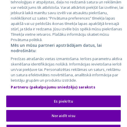
tehnoloģijas ir atspējotas, daļa no redzamā satura un reklāmām
Литва
var nebūt jums tik atbilstoša. Varat atkārtoti piekļūt šai izvēlnei, lai
jebkurā laikā mainītu savu izvēli vai atsauktu piekrišanu,
noklikšķinot uz saites “Privātuma preferences” tīmekļa lapas
apakšā vai uz peldošās ikonas tīmekļa lapas apakšējā kreisajā
stūrī, ja tāda ir redzama. Jūsu izvēle būs spēkā mūsu piekrišanas
Tīmekļa vietne ietvaros. Plašāku informāciju skatiet mūsu
Privātuma politikā.
Mēs un mūsu partneri apstrādājam datus, lai
nodrošinātu:
City24.lv
CVbankas.lt
Precīzas atrašanās vietas izmantošana. Ierīces parametru aktīva
City24.ee
Kainos.lt
skenēšana identifikācijas nolūkā. Informācijas ievietošana ierīcē
un/vai piekļuve tai. Personalizētas reklāmas un saturs, reklāmu
GetaPro.lv
Paslaugos.lt
un satura efektivitātes novērtēšana, analītiskā informācija par
GetaPro.ee
auto24.ee
lietotāju grupām un produktu izstrāde.
Skelbiu.lt
KV.ee
Partneru (pakalpojumu sniedzēju) saraksts
Autoplius.lt
Osta.ee
Aruodas.lt
KuldneBörs.ee
Es piekrītu
Noraidīt visu
© 2026 GetaPro. Все права защищены.