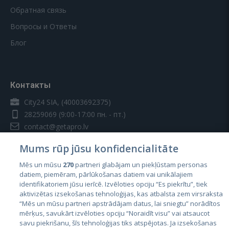
Обратная связь
Вопросы и Ответы
Блог
Контакты
City24 SIA, (40003692375)
28259069
(9:00-17:00 пн. - пт.)
contact@getapro.lv
Mums rūp jūsu konfidencialitāte
Mēs un mūsu
270
partneri glabājam un piekļūstam personas
datiem, piemēram, pārlūkošanas datiem vai unikālajiem
identifikatoriem jūsu ierīcē. Izvēloties opciju “Es piekrītu”, tiek
Страны
aktivizētas izsekošanas tehnoloģijas, kas atbalsta zem virsraksta
Эстония
“Mēs un mūsu partneri apstrādājam datus, lai sniegtu” norādītos
mērķus, savukārt izvēloties opciju “Noraidīt visu” vai atsaucot
Латвия
savu piekrišanu, šīs tehnoloģijas tiks atspējotas. Ja izsekošanas