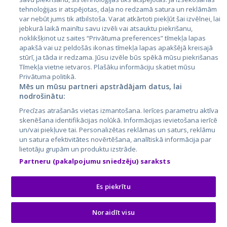
tehnoloģijas ir atspējotas, daļa no redzamā satura un reklāmām
Литва
var nebūt jums tik atbilstoša. Varat atkārtoti piekļūt šai izvēlnei, lai
jebkurā laikā mainītu savu izvēli vai atsauktu piekrišanu,
noklikšķinot uz saites “Privātuma preferences” tīmekļa lapas
apakšā vai uz peldošās ikonas tīmekļa lapas apakšējā kreisajā
stūrī, ja tāda ir redzama. Jūsu izvēle būs spēkā mūsu piekrišanas
Tīmekļa vietne ietvaros. Plašāku informāciju skatiet mūsu
Privātuma politikā.
Mēs un mūsu partneri apstrādājam datus, lai
nodrošinātu:
City24.lv
CVbankas.lt
Precīzas atrašanās vietas izmantošana. Ierīces parametru aktīva
City24.ee
Kainos.lt
skenēšana identifikācijas nolūkā. Informācijas ievietošana ierīcē
un/vai piekļuve tai. Personalizētas reklāmas un saturs, reklāmu
GetaPro.lv
Paslaugos.lt
un satura efektivitātes novērtēšana, analītiskā informācija par
GetaPro.ee
auto24.ee
lietotāju grupām un produktu izstrāde.
Skelbiu.lt
KV.ee
Partneru (pakalpojumu sniedzēju) saraksts
Autoplius.lt
Osta.ee
Aruodas.lt
KuldneBörs.ee
Es piekrītu
Noraidīt visu
© 2026 GetaPro. Все права защищены.