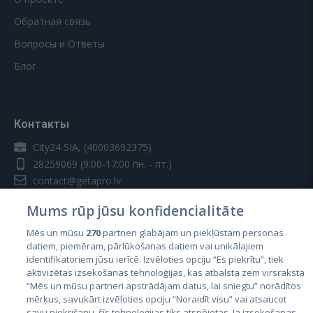
Обратная связь
Вопросы и Ответы
Блог
Контакты
City24 SIA, (40003692375)
28259069
(9:00-17:00 пн. - пт.)
contact@getapro.lv
Mums rūp jūsu konfidencialitāte
Mēs un mūsu
270
partneri glabājam un piekļūstam personas
datiem, piemēram, pārlūkošanas datiem vai unikālajiem
identifikatoriem jūsu ierīcē. Izvēloties opciju “Es piekrītu”, tiek
Страны
aktivizētas izsekošanas tehnoloģijas, kas atbalsta zem virsraksta
Эстония
“Mēs un mūsu partneri apstrādājam datus, lai sniegtu” norādītos
mērķus, savukārt izvēloties opciju “Noraidīt visu” vai atsaucot
Латвия
savu piekrišanu, šīs tehnoloģijas tiks atspējotas. Ja izsekošanas