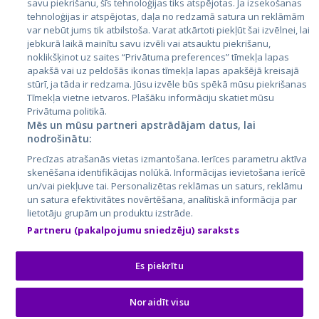
savu piekrišanu, šīs tehnoloģijas tiks atspējotas. Ja izsekošanas
tehnoloģijas ir atspējotas, daļa no redzamā satura un reklāmām
Литва
var nebūt jums tik atbilstoša. Varat atkārtoti piekļūt šai izvēlnei, lai
jebkurā laikā mainītu savu izvēli vai atsauktu piekrišanu,
noklikšķinot uz saites “Privātuma preferences” tīmekļa lapas
apakšā vai uz peldošās ikonas tīmekļa lapas apakšējā kreisajā
stūrī, ja tāda ir redzama. Jūsu izvēle būs spēkā mūsu piekrišanas
Tīmekļa vietne ietvaros. Plašāku informāciju skatiet mūsu
Privātuma politikā.
Mēs un mūsu partneri apstrādājam datus, lai
nodrošinātu:
City24.lv
CVbankas.lt
Precīzas atrašanās vietas izmantošana. Ierīces parametru aktīva
City24.ee
Kainos.lt
skenēšana identifikācijas nolūkā. Informācijas ievietošana ierīcē
un/vai piekļuve tai. Personalizētas reklāmas un saturs, reklāmu
GetaPro.lv
Paslaugos.lt
un satura efektivitātes novērtēšana, analītiskā informācija par
GetaPro.ee
auto24.ee
lietotāju grupām un produktu izstrāde.
Skelbiu.lt
KV.ee
Partneru (pakalpojumu sniedzēju) saraksts
Autoplius.lt
Osta.ee
Aruodas.lt
KuldneBörs.ee
Es piekrītu
Noraidīt visu