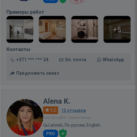
Примеры работ
+5
Контакты
+371 *** *** 24
Эл. почта
WhatsApp
Предложить заказ
Alena K.
5.0
·
12 отзывов
Был на сайте: 3 дней назад
Latviski, По-русски, English
PRO