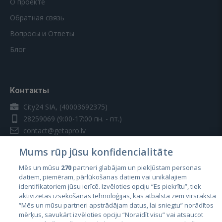
О проекте
Обратная связь
Вопросы и Ответы
Блог
Контакты
City24 SIA, (40003692375)
28259069
(9:00-17:00 пн. - пт.)
contact@getapro.lv
Mums rūp jūsu konfidencialitāte
Mēs un mūsu
270
partneri glabājam un piekļūstam personas
datiem, piemēram, pārlūkošanas datiem vai unikālajiem
identifikatoriem jūsu ierīcē. Izvēloties opciju “Es piekrītu”, tiek
Страны
aktivizētas izsekošanas tehnoloģijas, kas atbalsta zem virsraksta
Эстония
“Mēs un mūsu partneri apstrādājam datus, lai sniegtu” norādītos
mērķus, savukārt izvēloties opciju “Noraidīt visu” vai atsaucot
Латвия