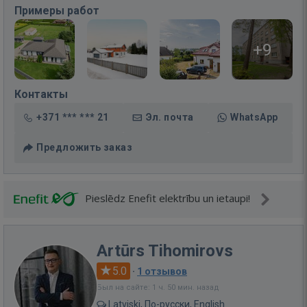
Примеры работ
+9
Контакты
+371 *** *** 21
Эл. почта
WhatsApp
Предложить заказ
Pieslēdz Enefit elektrību un ietaupi!
Artūrs Tihomirovs
5.0
·
1 отзывов
Был на сайте: 1 ч. 50 мин. назад
Latviski, По-русски, English