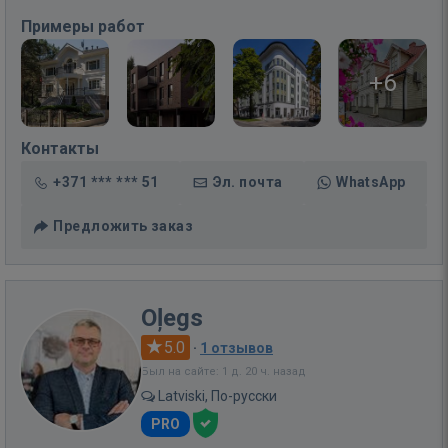
Примеры работ
+6
Контакты
+371 *** *** 51
Эл. почта
WhatsApp
Предложить заказ
Oļegs
5.0
·
1 отзывов
Был на сайте: 1 д. 20 ч. назад
Latviski, По-русски
PRO