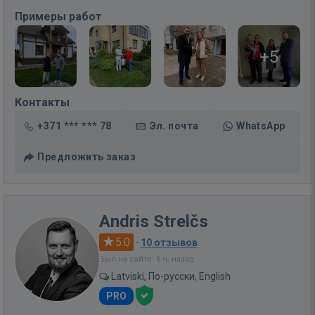
Примеры работ
+5
Контакты
+371 *** *** 78
Эл. почта
WhatsApp
Предложить заказ
Andris Strelčs
5.0
·
10 отзывов
Был на сайте: 6 ч. назад
Latviski, По-русски, English
PRO