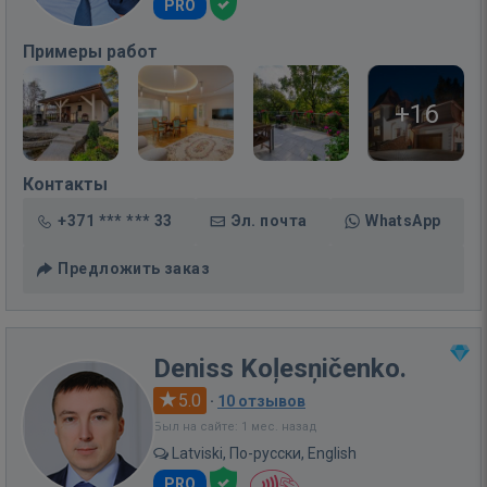
PRO
Примеры работ
+16
Контакты
+371 *** *** 33
Эл. почта
WhatsApp
Предложить заказ
Deniss Koļesņičenko.
5.0
·
10 отзывов
Был на сайте: 1 мес. назад
Latviski, По-русски, English
PRO