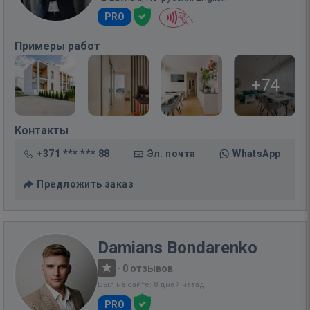
PRO
Примеры работ
+74
Контакты
+371 *** *** 88
Эл. почта
WhatsApp
Предложить заказ
Damians Bondarenko
·
0 отзывов
Был на сайте: 8 дней назад
PRO