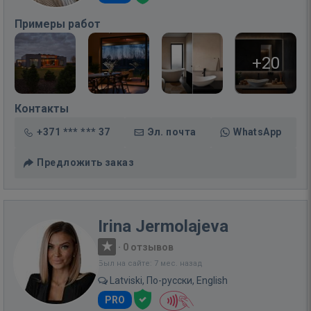
Примеры работ
+20
Контакты
+371 *** *** 37
Эл. почта
WhatsApp
Предложить заказ
Irina Jermolajeva
·
0 отзывов
Был на сайте: 7 мес. назад
Latviski, По-русски, English
PRO