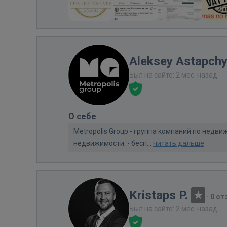
Aleksey Astapch
Был на сайте: 2 мес. назад
О себе
Metropolis Group - группа компаний по нед
недвижимости. - бесп...
читать дальше
Kristaps P.
·
0 от
Был на сайте: 2 мес. назад