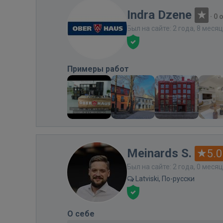
Indra Dzene
·
0 
Был на сайте: 2 года, 8 меся
Примеры работ
Meinards S.
5.0
Был на сайте: 2 года, 0 меся
Latviski, По-русски
О себе