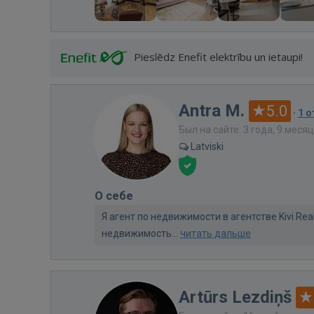
Pieslēdz Enefit elektrību un ietaupi!
Antra M.
5.0
·
1 
Был на сайте: 3 года, 9 меся
Latviski
О себе
Я агент по недвижимости в агентстве Kivi Re
недвижимость...
читать дальше
Artūrs Lezdiņš