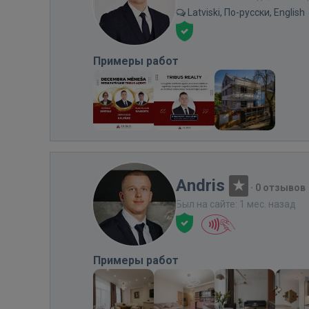
Latviski, По-русски, English
Примеры работ
Andris
·
0 отзывов
Был на сайте: 1 мес. назад
Примеры работ