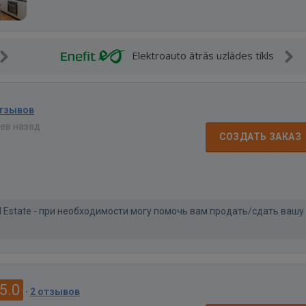
Elektroauto ātrās uzlādes tīkls
отзывов
цев назад
СОЗДАТЬ ЗАКАЗ
al Estate - при необходимости могу помочь вам продать/сдать вашу
5.0
·
2 отзывов