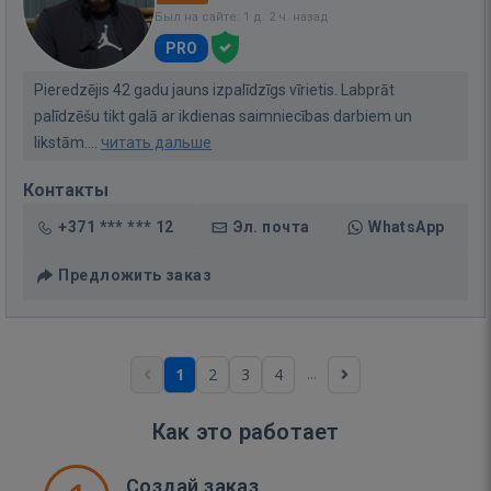
Был на сайте: 1 д. 2 ч. назад
PRO
Pieredzējis 42 gadu jauns izpalīdzīgs vīrietis. Labprāt
palīdzēšu tikt galā ar ikdienas saimniecības darbiem un
likstām....
читать дальше
Контакты
+371 *** *** 12
Эл. почта
WhatsApp
Предложить заказ
...
1
2
3
4
Как это работает
Создай заказ