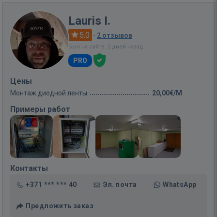
Lauris I.
5.0
·
2 отзывов
Был на сайте: 2 дней назад
PRO
Цены
Монтаж диодной ленты
20,00€/M
Примеры работ
Контакты
+371 *** *** 40
Эл. почта
WhatsApp
Предложить заказ