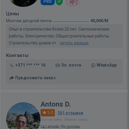
PRO
Цены
Монтаж диодной ленты
40,00€/M
Опыт в строительстве более 20 лет. Сантехнические
работы, Электричество, Общестроительные работы.
Строительство домов от...
читать дальше
Контакты
+371 *** *** 16
Эл. почта
WhatsApp
Предложить заказ
Antons D.
5.0
·
261 отзывов
Был на сайте: 28 минут назад
Latviski, По-русски