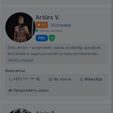
Artūrs V.
5.0
·
10 отзывов
Сейчас на сайте
PRO
Esmu Artūrs — pragmatisks, radošs un atbildīgs speciālists,
kurš strādā ar augstu precizitāti un cieņu pret klienta laik...
читать дальше
Контакты
+371 *** *** 92
Эл. почта
WhatsApp
Предложить заказ