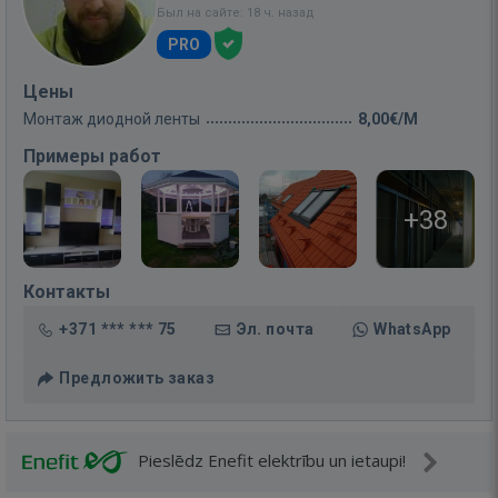
Был на сайте: 18 ч. назад
PRO
Цены
Монтаж диодной ленты
8,00€/M
Примеры работ
+38
Контакты
+371 *** *** 75
Эл. почта
WhatsApp
Предложить заказ
Pieslēdz Enefit elektrību un ietaupi!