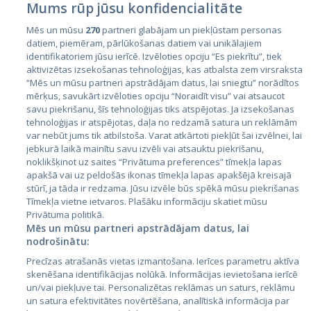
Mums rūp jūsu konfidencialitāte
Mēs un mūsu
270
partneri glabājam un piekļūstam personas
datiem, piemēram, pārlūkošanas datiem vai unikālajiem
identifikatoriem jūsu ierīcē. Izvēloties opciju “Es piekrītu”, tiek
Страны
aktivizētas izsekošanas tehnoloģijas, kas atbalsta zem virsraksta
Эстония
“Mēs un mūsu partneri apstrādājam datus, lai sniegtu” norādītos
mērķus, savukārt izvēloties opciju “Noraidīt visu” vai atsaucot
Латвия
savu piekrišanu, šīs tehnoloģijas tiks atspējotas. Ja izsekošanas
tehnoloģijas ir atspējotas, daļa no redzamā satura un reklāmām
Литва
var nebūt jums tik atbilstoša. Varat atkārtoti piekļūt šai izvēlnei, lai
jebkurā laikā mainītu savu izvēli vai atsauktu piekrišanu,
noklikšķinot uz saites “Privātuma preferences” tīmekļa lapas
apakšā vai uz peldošās ikonas tīmekļa lapas apakšējā kreisajā
stūrī, ja tāda ir redzama. Jūsu izvēle būs spēkā mūsu piekrišanas
Tīmekļa vietne ietvaros. Plašāku informāciju skatiet mūsu
Privātuma politikā.
Mēs un mūsu partneri apstrādājam datus, lai
nodrošinātu:
City24.lv
CVbankas.lt
Precīzas atrašanās vietas izmantošana. Ierīces parametru aktīva
City24.ee
Kainos.lt
skenēšana identifikācijas nolūkā. Informācijas ievietošana ierīcē
un/vai piekļuve tai. Personalizētas reklāmas un saturs, reklāmu
GetaPro.lv
Paslaugos.lt
un satura efektivitātes novērtēšana, analītiskā informācija par
GetaPro.ee
auto24.ee