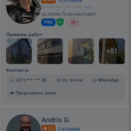
Был на сайте: 2 ч. 39 мин. назад
Latviski, По-русски, English
PRO
Примеры работ
+81
Контакты
+371 *** *** 09
Эл. почта
WhatsApp
Предложить заказ
Andris G.
5.0
·
3 отзывов