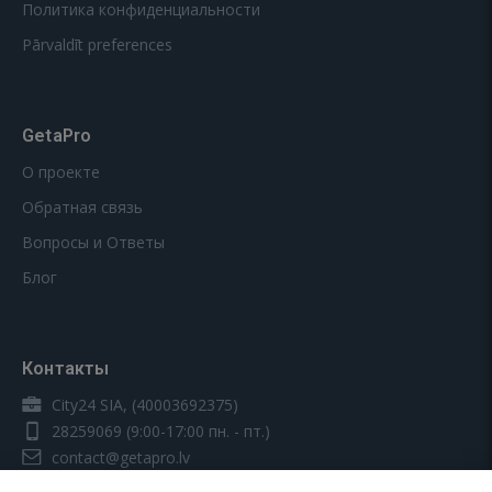
Политика конфиденциальности
Pārvaldīt preferences
GetaPro
О проекте
Обратная связь
Вопросы и Ответы
Блог
Контакты
City24 SIA, (40003692375)
28259069
(9:00-17:00 пн. - пт.)
contact@getapro.lv