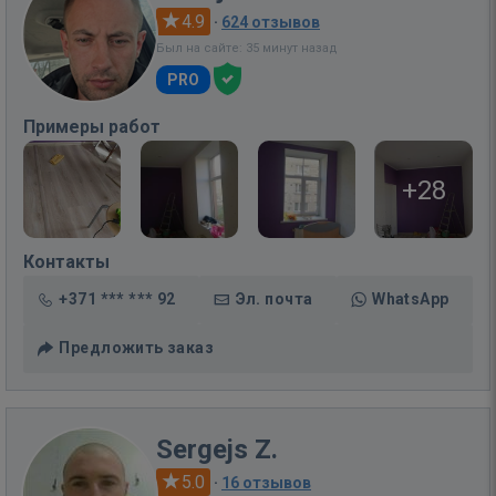
4.9
·
624 отзывов
Был на сайте: 35 минут назад
PRO
Примеры работ
+28
Контакты
+371 *** *** 92
Эл. почта
WhatsApp
Предложить заказ
Sergejs Z.
5.0
·
16 отзывов