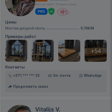
Был на сайте: 29 минут назад
PRO
Цены
Монтаж диодной ленты
9,70€/M
Примеры работ
+54
Контакты
+371 *** *** 33
Эл. почта
WhatsApp
Предложить заказ
Vitalijs V.