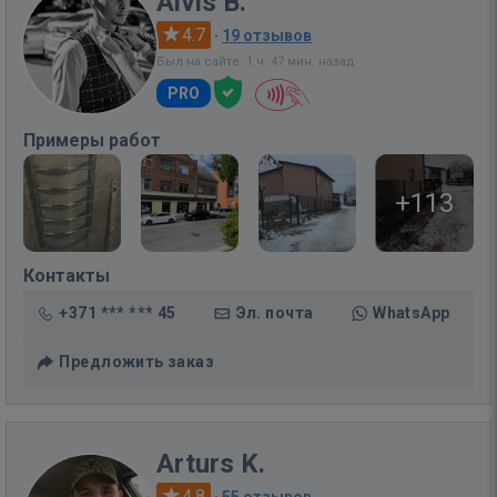
Aivis B.
4.7
·
19 отзывов
Был на сайте: 1 ч. 47 мин. назад
PRO
Примеры работ
+113
Контакты
+371 *** *** 45
Эл. почта
WhatsApp
Предложить заказ
Arturs K.
4.8
·
55 отзывов