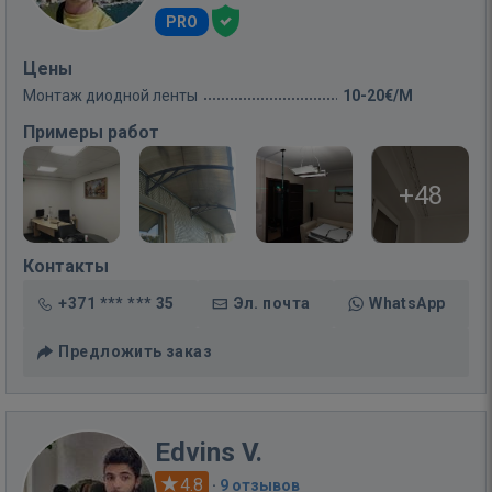
PRO
Цены
Монтаж диодной ленты
10-20€/M
Примеры работ
+48
Контакты
+371 *** *** 35
Эл. почта
WhatsApp
Предложить заказ
Edvins V.
4.8
·
9 отзывов