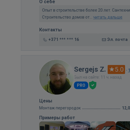
О себе
Опыт в строительстве более 20 лет. Сантех
Строительство домов от...
читать дальше
Контакты
+371 *** *** 16
Эл. почта
Sergejs Z.
5.0
·
Был на сайте: 11 ч. назад
PRO
Цены
Монтаж перегородок
12,
Примеры работ