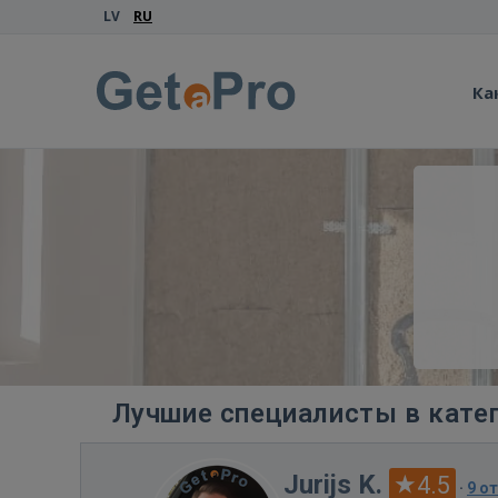
LV
RU
Ка
Лучшие специалисты в кате
Jurijs K.
4.5
·
9 о