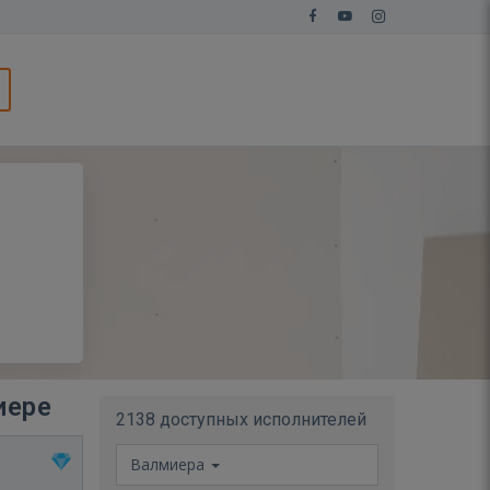
иере
2138 доступных исполнителей
Валмиера