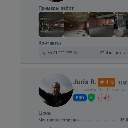
Примеры работ
Контакты
+371 *** *** 45
Эл. почта
Juris B.
4.9
·
1160
Был на сайте: 1 ч. 14 мин. на
PRO
Цены
Монтаж перегородок
35,