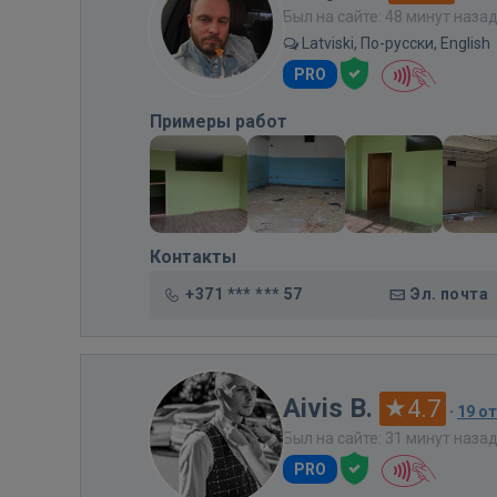
Был на сайте: 48 минут наза
Latviski, По-русски, English
PRO
Примеры работ
Контакты
+371 *** *** 57
Эл. почта
Aivis B.
4.7
·
19 о
Был на сайте: 31 минут наза
PRO