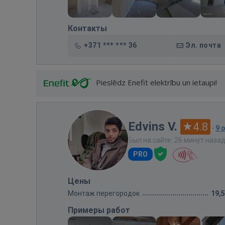
Контакты
+371 *** *** 36
Эл. почта
Pieslēdz Enefit elektrību un ietaupi!
Edvins V.
4.8
·
9 
Был на сайте: 26 минут наза
PRO
Цены
Монтаж перегородок
19,
Примеры работ