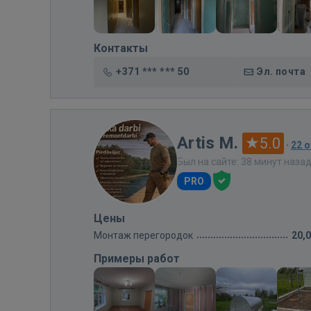
Контакты
+371 *** *** 50
Эл. почта
Artis M.
5.0
·
22 
Был на сайте: 38 минут наза
PRO
Цены
Монтаж перегородок
20,
Примеры работ