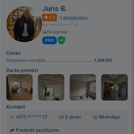
Juris B.
5.0
·
1 atsauksmes
Bija vietnē: Pirms 11 st.
По-русски
PRO
Cenas
Starpsienu montāža
1,00€/M2
Darbu piemēri
+5
Kontakti
+371 *** *** 27
E-pasts
WhatsApp
Piedāvāt pasūtījumu