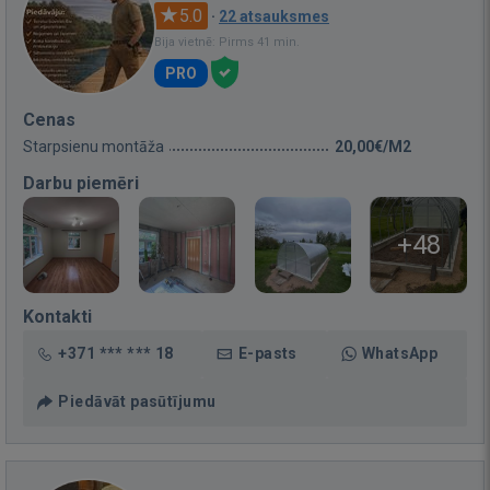
5.0
·
22 atsauksmes
Bija vietnē: Pirms 41 min.
PRO
Cenas
Starpsienu montāža
20,00€/M2
Darbu piemēri
+48
Kontakti
+371 *** *** 18
E-pasts
WhatsApp
Piedāvāt pasūtījumu