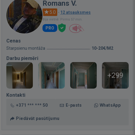
Romans V.
5.0
·
12 atsauksmes
Bija vietnē: Pirms 57 min.
PRO
Cenas
Starpsienu montāža
10-20€/M2
Darbu piemēri
+299
Kontakti
+371 *** *** 50
E-pasts
WhatsApp
Piedāvāt pasūtījumu