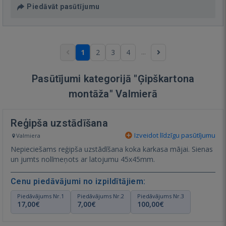
Piedāvāt pasūtījumu
...
1
2
3
4
Pasūtījumi kategorijā "Ģipškartona
montāža" Valmierā
Reģipša uzstādīšana
Izveidot līdzīgu pasūtījumu
Valmiera
Nepieciešams reģipša uzstādīšana koka karkasa mājai. Sienas
un jumts nolīmeņots ar latojumu 45x45mm.
Cenu piedāvājumi no izpildītājiem:
Piedāvājums Nr.1
Piedāvājums Nr.2
Piedāvājums Nr.3
17,00€
7,00€
100,00€