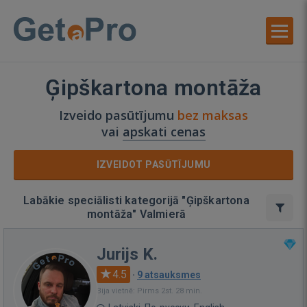
Ģipškartona montāža
Izveido pasūtījumu
bez maksas
vai
apskati cenas
IZVEIDOT PASŪTĪJUMU
Labākie speciālisti kategorijā "Ģipškartona
montāža" Valmierā
Jurijs K.
4.5
·
9 atsauksmes
Bija vietnē: Pirms 2st. 28 min.