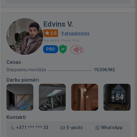
Edvins V.
4.8
·
9 atsauksmes
Bija vietnē: Pirms 14 st.
PRO
Cenas
Starpsienu montāža
19,50€/M2
Darbu piemēri
+54
Kontakti
+371 *** *** 33
E-pasts
WhatsApp