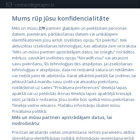
contact@getapro.lv
Mums rūp jūsu konfidencialitāte
Mēs un mūsu
270
partneri glabājam un piekļūstam personas
datiem, piemēram, pārlūkošanas datiem vai unikālajiem
identifikatoriem jūsu ierīcē. Izvēloties opciju “Es piekrītu”, tiek
Valstis
aktivizētas izsekošanas tehnoloģijas, kas atbalsta zem virsraksta
Igaunija
“Mēs un mūsu partneri apstrādājam datus, lai sniegtu” norādītos
mērķus, savukārt izvēloties opciju “Noraidīt visu” vai atsaucot
Latvija
savu piekrišanu, šīs tehnoloģijas tiks atspējotas. Ja izsekošanas
tehnoloģijas ir atspējotas, daļa no redzamā satura un reklāmām
Lietuva
var nebūt jums tik atbilstoša. Varat atkārtoti piekļūt šai izvēlnei, lai
jebkurā laikā mainītu savu izvēli vai atsauktu piekrišanu,
noklikšķinot uz saites “Privātuma preferences” tīmekļa lapas
apakšā vai uz peldošās ikonas tīmekļa lapas apakšējā kreisajā
stūrī, ja tāda ir redzama. Jūsu izvēle būs spēkā mūsu piekrišanas
Tīmekļa vietne ietvaros. Plašāku informāciju skatiet mūsu
Privātuma politikā.
Mēs un mūsu partneri apstrādājam datus, lai
nodrošinātu:
City24.lv
CVbankas.lt
Precīzas atrašanās vietas izmantošana. Ierīces parametru aktīva
City24.ee
Kainos.lt
skenēšana identifikācijas nolūkā. Informācijas ievietošana ierīcē