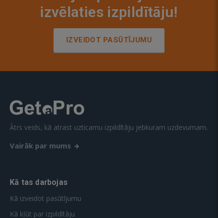
izvēlaties izpildītāju!
IZVEIDOT PASŪTĪJUMU
Ātrs veids, kā atrast uzticamu izpildītāju jebkuram uzdevumam.
Vairāk par mums
Kā tas darbojas
Kā izveidot pasūtījumu
Kā kļūt par izpildītāju