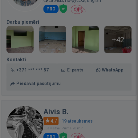
Latviski, По-русски, English
PRO
Darbu piemēri
+42
Kontakti
+371 *** *** 57
E-pasts
WhatsApp
Piedāvāt pasūtījumu
Aivis B.
4.7
·
19 atsauksmes
Bija vietnē: Pirms 28 min.
PRO