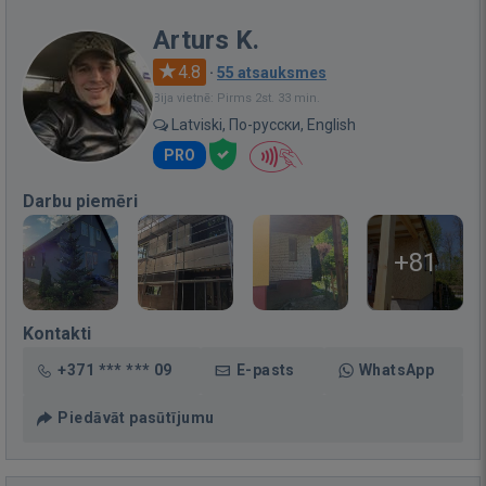
Arturs K.
4.8
·
55 atsauksmes
Bija vietnē: Pirms 2st. 33 min.
Latviski, По-русски, English
PRO
Darbu piemēri
+81
Kontakti
+371 *** *** 09
E-pasts
WhatsApp
Piedāvāt pasūtījumu