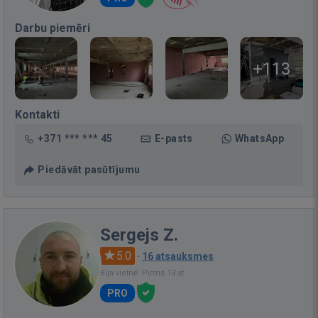
Darbu piemēri
+113
Kontakti
+371 *** *** 45
E-pasts
WhatsApp
Piedāvāt pasūtījumu
Sergejs Z.
5.0
·
16 atsauksmes
Bija vietnē: Pirms 13 st.
PRO