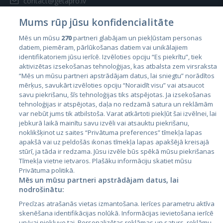
contact@getapro.lv
Mums rūp jūsu konfidencialitāte
Mēs un mūsu
270
partneri glabājam un piekļūstam personas
datiem, piemēram, pārlūkošanas datiem vai unikālajiem
identifikatoriem jūsu ierīcē. Izvēloties opciju “Es piekrītu”, tiek
Страны
aktivizētas izsekošanas tehnoloģijas, kas atbalsta zem virsraksta
Эстония
“Mēs un mūsu partneri apstrādājam datus, lai sniegtu” norādītos
mērķus, savukārt izvēloties opciju “Noraidīt visu” vai atsaucot
Латвия
savu piekrišanu, šīs tehnoloģijas tiks atspējotas. Ja izsekošanas
tehnoloģijas ir atspējotas, daļa no redzamā satura un reklāmām
Литва
var nebūt jums tik atbilstoša. Varat atkārtoti piekļūt šai izvēlnei, lai
jebkurā laikā mainītu savu izvēli vai atsauktu piekrišanu,
noklikšķinot uz saites “Privātuma preferences” tīmekļa lapas
apakšā vai uz peldošās ikonas tīmekļa lapas apakšējā kreisajā
stūrī, ja tāda ir redzama. Jūsu izvēle būs spēkā mūsu piekrišanas
Tīmekļa vietne ietvaros. Plašāku informāciju skatiet mūsu
Privātuma politikā.
Mēs un mūsu partneri apstrādājam datus, lai
nodrošinātu:
City24.lv
CVbankas.lt
Precīzas atrašanās vietas izmantošana. Ierīces parametru aktīva
City24.ee
Kainos.lt
skenēšana identifikācijas nolūkā. Informācijas ievietošana ierīcē
un/vai piekļuve tai. Personalizētas reklāmas un saturs, reklāmu