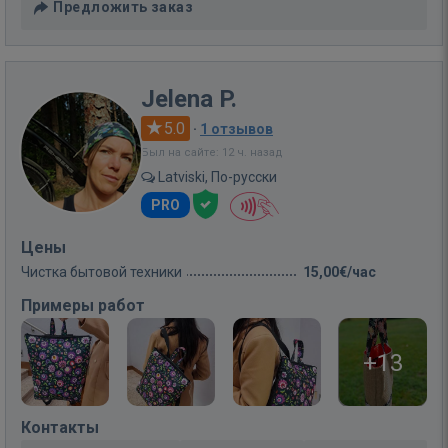
Предложить заказ
Jelena P.
5.0
·
1 отзывов
Был на сайте: 12 ч. назад
Latviski, По-русски
PRO
Цены
Чистка бытовой техники
15,00€/час
Примеры работ
+13
Контакты