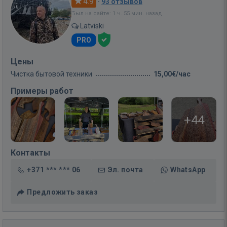
4.9
·
93 отзывов
Был на сайте: 1 ч. 55 мин. назад
Latviski
PRO
Цены
Чистка бытовой техники
15,00€/час
Примеры работ
+44
Контакты
+371 *** *** 06
Эл. почта
WhatsApp
Предложить заказ