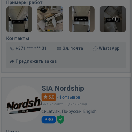
Примеры работ
+40
Контакты
+371 *** *** 31
Эл. почта
WhatsApp
Предложить заказ
SIA Nordship
5.0
·
1 отзывов
Был на сайте: 3 дней назад
Latviski, По-русски, English
PRO