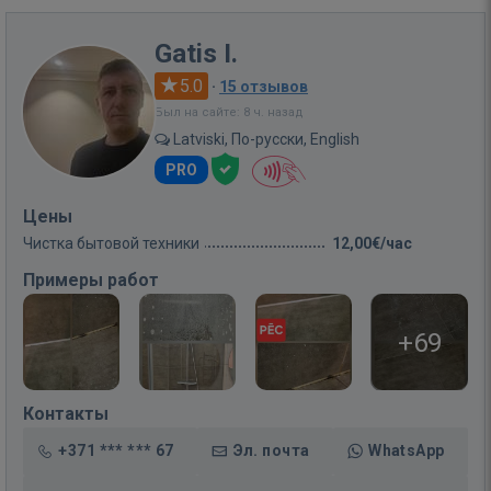
Gatis I.
5.0
·
15 отзывов
Был на сайте: 8 ч. назад
Latviski, По-русски, English
PRO
Цены
Чистка бытовой техники
12,00€/час
Примеры работ
+69
Контакты
+371 *** *** 67
Эл. почта
WhatsApp