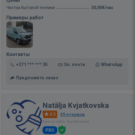
Цены
Чистка бытовой техники
30,00€/час
Примеры работ
Контакты
+371 *** *** 35
Эл. почта
WhatsApp
Предложить заказ
Natālja Kvjatkovska
4.9
·
39 отзывов
Был на сайте: 8 дней назад
PRO