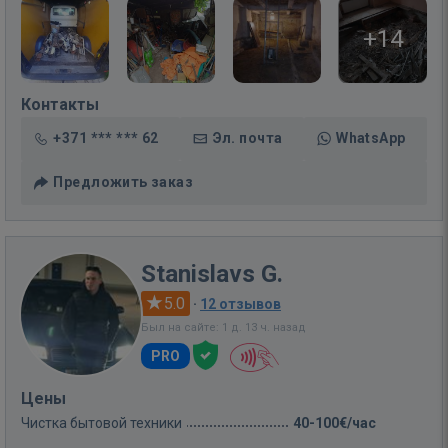
+14
Контакты
+371 *** *** 62
Эл. почта
WhatsApp
Предложить заказ
Stanislavs G.
5.0
·
12 отзывов
Был на сайте: 1 д. 13 ч. назад
PRO
Цены
Чистка бытовой техники
40-100€/час