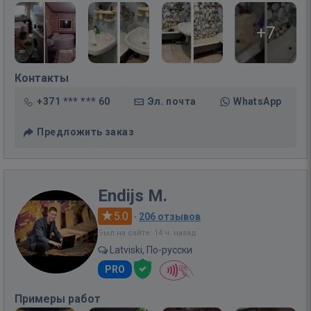
+7
Контакты
+371 *** *** 60
Эл. почта
WhatsApp
Предложить заказ
Endijs M.
5.0
·
206 отзывов
Был на сайте: 14 ч. назад
Latviski, По-русски
PRO
Примеры работ