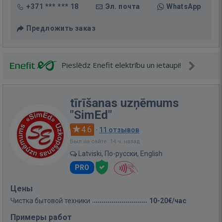
+371 *** *** 18
Эл. почта
WhatsApp
Предложить заказ
Pieslēdz Enefit elektrību un ietaupi!
tīrīšanas uzņēmums
"SimEd"
4.6
·
11 отзывов
Был на сайте: 14 ч. назад
Latviski, По-русски, English
PRO
Цены
Чистка бытовой техники
10-20€/час
Примеры работ