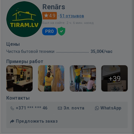
Renārs
4.9
·
51 отзывов
Был на сайте: 2 ч. 6 мин. назад
PRO
Цены
Чистка бытовой техники
35,00€/час
Примеры работ
+39
Контакты
+371 *** *** 46
Эл. почта
WhatsApp
Предложить заказ