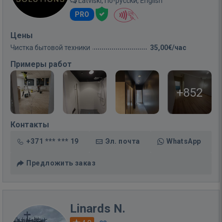
Latviski, По-русски, English
PRO
Цены
Чистка бытовой техники
35,00€/час
Примеры работ
+852
Контакты
+371 *** *** 19
Эл. почта
WhatsApp
Предложить заказ
Linards N.