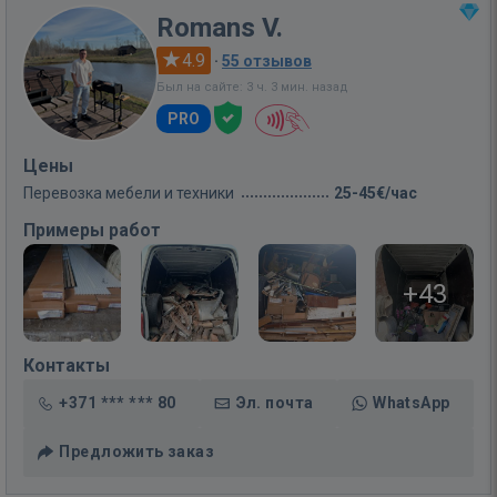
Romans V.
4.9
·
55 отзывов
Был на сайте: 3 ч. 3 мин. назад
PRO
Цены
Перевозка мебели и техники
25-45€/час
Примеры работ
+43
Контакты
+371 *** *** 80
Эл. почта
WhatsApp
Предложить заказ