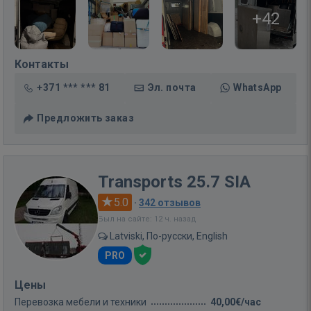
+42
Контакты
+371 *** *** 81
Эл. почта
WhatsApp
Предложить заказ
Transports 25.7 SIA
5.0
·
342 отзывов
Был на сайте: 12 ч. назад
Latviski, По-русски, English
PRO
Цены
Перевозка мебели и техники
40,00€/час