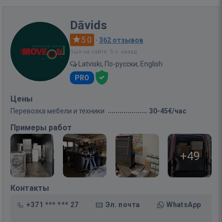
Dāvids
5.0
·
362 отзывов
Был на сайте: 5 ч. назад
Latviski, По-русски, English
PRO
Цены
Перевозка мебели и техники
30-45€/час
Примеры работ
+49
Контакты
+371 *** *** 27
Эл. почта
WhatsApp