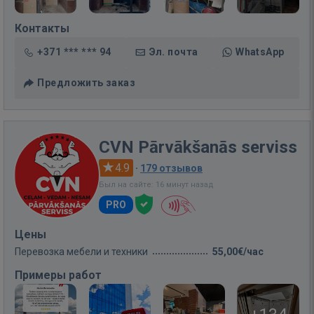
Контакты
+371 *** *** 94
Эл. почта
WhatsApp
Предложить заказ
CVN Pārvākšanās serviss
4.9
·
179 отзывов
Был на сайте: 16 минут назад
PRO
Цены
Перевозка мебели и техники
55,00€/час
Примеры работ