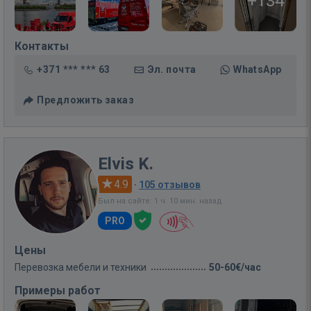
+134
Контакты
+371 *** *** 63
Эл. почта
WhatsApp
Предложить заказ
Elvis K.
4.9
·
105 отзывов
Был на сайте: 1 ч. 10 мин. назад
PRO
Цены
Перевозка мебели и техники
50-60€/час
Примеры работ