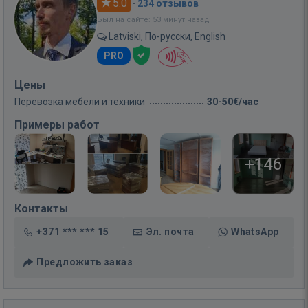
5.0
·
234 отзывов
Был на сайте: 53 минут назад
Latviski, По-русски, English
PRO
Цены
Перевозка мебели и техники
30-50€/час
Примеры работ
+146
Контакты
+371 *** *** 15
Эл. почта
WhatsApp
Предложить заказ