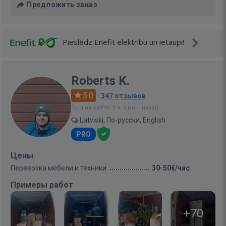
Предложить заказ
Pieslēdz Enefit elektrību un ietaupi!
Roberts K.
5.0
·
347 отзывов
Был на сайте: 3 ч. 6 мин. назад
Latviski, По-русски, English
PRO
Цены
Перевозка мебели и техники
30-50€/час
Примеры работ
+70