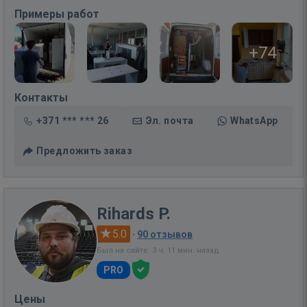
Примеры работ
+74
Контакты
+371 *** *** 26
Эл. почта
WhatsApp
Предложить заказ
Rihards P.
5.0
·
90 отзывов
Был на сайте: 3 ч. 11 мин. назад
PRO
Цены