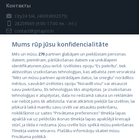
Контакты
City24 SIA, (40003692375)
28259069
(9:00-17:00 пн. - пт.)
contact@getapro.lv
Mums rūp jūsu konfidencialitāte
Mēs un mūsu
270
partneri glabājam un piekļūstam personas
datiem, piemēram, pārlūkošanas datiem vai unikālajiem
identifikatoriem jūsu ierīcē. Izvēloties opciju “Es piekrītu”, tiek
Страны
aktivizētas izsekošanas tehnoloģijas, kas atbalsta zem virsraksta
Эстония
“Mēs un mūsu partneri apstrādājam datus, lai sniegtu” norādītos
mērķus, savukārt izvēloties opciju “Noraidīt visu” vai atsaucot
Латвия
savu piekrišanu, šīs tehnoloģijas tiks atspējotas. Ja izsekošanas
tehnoloģijas ir atspējotas, daļa no redzamā satura un reklāmām
Литва
var nebūt jums tik atbilstoša. Varat atkārtoti piekļūt šai izvēlnei, lai
jebkurā laikā mainītu savu izvēli vai atsauktu piekrišanu,
noklikšķinot uz saites “Privātuma preferences” tīmekļa lapas
apakšā vai uz peldošās ikonas tīmekļa lapas apakšējā kreisajā
stūrī, ja tāda ir redzama. Jūsu izvēle būs spēkā mūsu piekrišanas
Tīmekļa vietne ietvaros. Plašāku informāciju skatiet mūsu
Privātuma politikā.