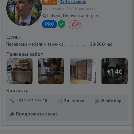
5.0
·
234 отзывов
Был на сайте: 4 ч. 19 мин. назад
Latviski, По-русски, English
PRO
Цены
Перевозка мебели и техники
30-50€/час
Примеры работ
+146
Контакты
+371 *** *** 15
Эл. почта
WhatsApp
Предложить заказ