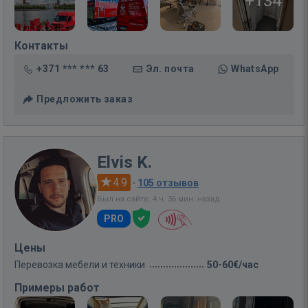
+134
Контакты
+371 *** *** 63
Эл. почта
WhatsApp
Предложить заказ
Elvis K.
4.9
·
105 отзывов
Был на сайте: 4 ч. 36 мин. назад
PRO
Цены
Перевозка мебели и техники
50-60€/час
Примеры работ