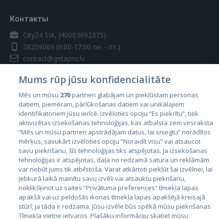
Контакты
City24 SIA, (40003692375)
28259069
(9:00-17:00 пн. - пт.)
contact@getapro.lv
Mums rūp jūsu konfidencialitāte
Mēs un mūsu
270
partneri glabājam un piekļūstam personas
datiem, piemēram, pārlūkošanas datiem vai unikālajiem
identifikatoriem jūsu ierīcē. Izvēloties opciju “Es piekrītu”, tiek
Страны
aktivizētas izsekošanas tehnoloģijas, kas atbalsta zem virsraksta
Эстония
“Mēs un mūsu partneri apstrādājam datus, lai sniegtu” norādītos
mērķus, savukārt izvēloties opciju “Noraidīt visu” vai atsaucot
Латвия
savu piekrišanu, šīs tehnoloģijas tiks atspējotas. Ja izsekošanas
tehnoloģijas ir atspējotas, daļa no redzamā satura un reklāmām
Литва
var nebūt jums tik atbilstoša. Varat atkārtoti piekļūt šai izvēlnei, lai
jebkurā laikā mainītu savu izvēli vai atsauktu piekrišanu,
noklikšķinot uz saites “Privātuma preferences” tīmekļa lapas
apakšā vai uz peldošās ikonas tīmekļa lapas apakšējā kreisajā
stūrī, ja tāda ir redzama. Jūsu izvēle būs spēkā mūsu piekrišanas
Tīmekļa vietne ietvaros. Plašāku informāciju skatiet mūsu