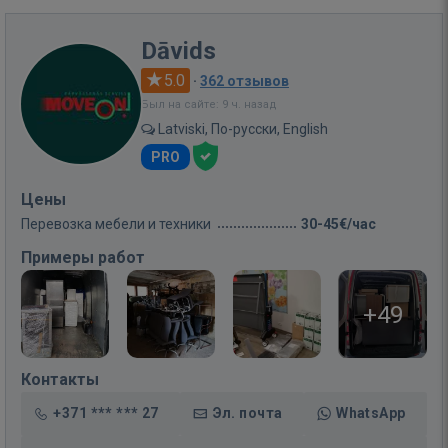
Dāvids
5.0
·
362 отзывов
Был на сайте: 9 ч. назад
Latviski, По-русски, English
PRO
Цены
Перевозка мебели и техники
30-45€/час
Примеры работ
+49
Контакты
+371 *** *** 27
Эл. почта
WhatsApp