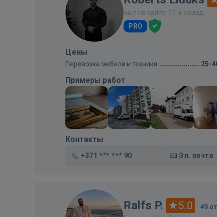
Был на сайте: 11 ч. назад
PRO
Цены
Перевозка мебели и техники
25-4
Примеры работ
Контакты
+371 *** *** 90
Эл. почта
Ralfs P.
5.0
·
49 о