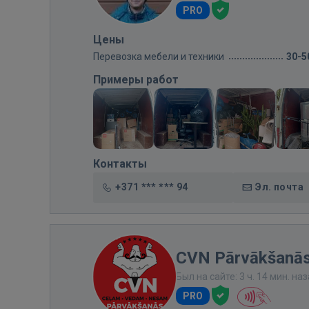
PRO
Цены
Перевозка мебели и техники
30-5
Примеры работ
Контакты
+371 *** *** 94
Эл. почта
CVN Pārvākšanās
Был на сайте: 3 ч. 14 мин. на
PRO