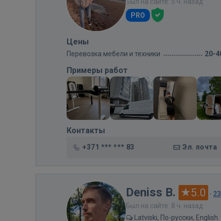
Был на сайте: 5 ч. назад
PRO
Цены
Перевозка мебели и техники
20-4
Примеры работ
Контакты
+371 *** *** 83
Эл. почта
Deniss B.
5.0
·
2
Был на сайте: 8 ч. назад
Latviski, По-русски, English