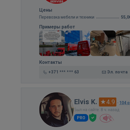
Цены
Перевозка мебели и техники
55,0
Примеры работ
Контакты
+371 *** *** 63
Эл. почта
Elvis K.
4.9
·
104 
Был на сайте: 8 ч. назад
PRO