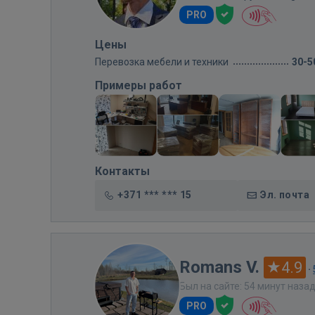
PRO
Цены
Перевозка мебели и техники
30-5
Примеры работ
Контакты
+371 *** *** 15
Эл. почта
Romans V.
4.9
·
Был на сайте: 54 минут наза
PRO