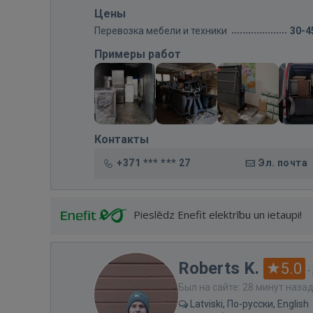
Цены
Перевозка мебели и техники
30-4
Примеры работ
Контакты
+371 *** *** 27
Эл. почта
Pieslēdz Enefit elektrību un ietaupi!
Roberts K.
5.0
·
Был на сайте: 28 минут наза
Latviski, По-русски, English