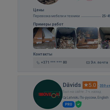
Цены
Перевозка мебели и техники
25-4
Примеры работ
Контакты
+371 *** *** 80
Эл. почта
Dāvids
5.0
·
359 о
Был на сайте: 7 ч. назад
Latviski, По-русски, English
PRO