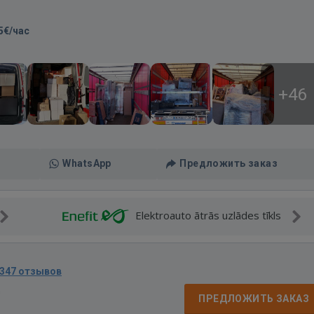
5€/час
+46
WhatsApp
Предложить заказ
Elektroauto ātrās uzlādes tīkls
347 отзывов
д
ПРЕДЛОЖИТЬ ЗАКАЗ