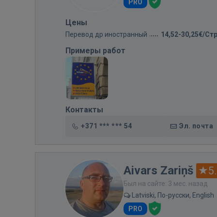
PRO
Цены
Перевод др иностранный
14,52-30,25€/Ст
Примеры работ
Контакты
+371 *** *** 54
Эл. почта
Aivars Zariņš
5
Был на сайте: 3 мес. назад
Latviski, По-русски, English
PRO