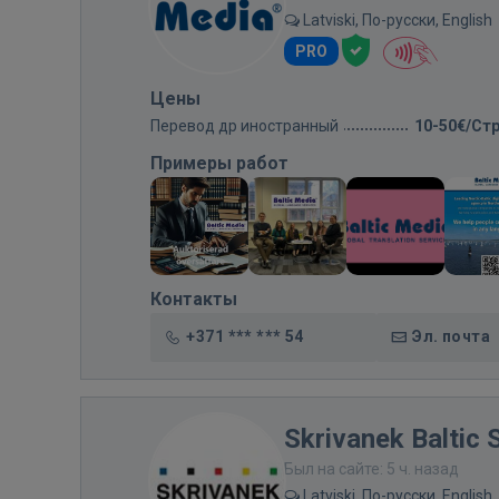
Latviski, По-русски, English
PRO
Цены
Перевод др иностранный
10-50€/Ст
Примеры работ
Контакты
+371 *** *** 54
Эл. почта
Skrivanek Baltic 
Был на сайте: 5 ч. назад
Latviski, По-русски, English