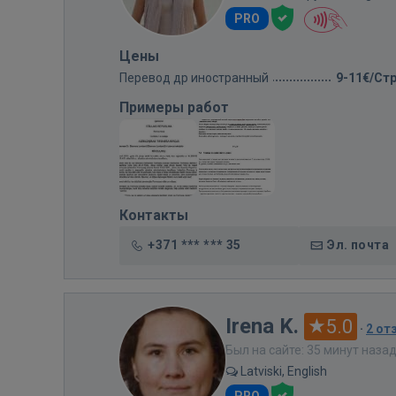
PRO
Цены
Перевод др иностранный
9-11€/Ст
Примеры работ
Контакты
+371 *** *** 35
Эл. почта
Irena K.
5.0
·
2 от
Был на сайте: 35 минут наза
Latviski, English
PRO