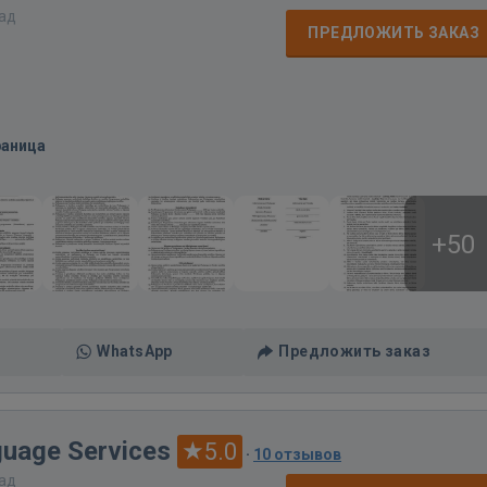
зад
ПРЕДЛОЖИТЬ ЗАКАЗ
раница
+50
WhatsApp
Предложить заказ
guage Services
5.0
·
10 отзывов
зад