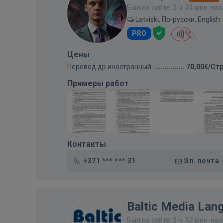
Был на сайте: 2 ч. 24 мин. на
Latviski, По-русски, English
PRO
Цены
Перевод др иностранный
70,00€/Ст
Примеры работ
Контакты
+371 *** *** 31
Эл. почта
Baltic Media Lan
Был на сайте: 3 ч. 52 мин. на