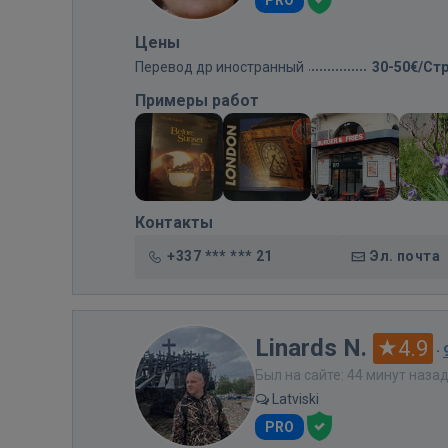
Цены
Перевод др иностранный
30-50€/Ст
Примеры работ
Контакты
+337 *** *** 21
Эл. почта
Linards N.
4.9
·
Был на сайте: 44 минут наза
Latviski
PRO