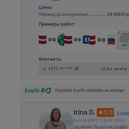
Цены
Перевод др иностранный
24-35€/Ст
Примеры работ
Контакты
+371 *** *** 18
Эл. почта
Pieslēdz Enefit elektrību un ietaupi!
Irina D.
5.0
·
2 отз
Был на сайте: 6 дней назад
Latviski, По-русски, English