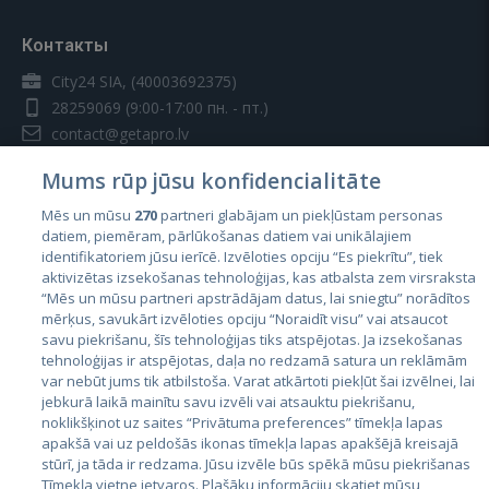
Контакты
City24 SIA, (40003692375)
28259069
(9:00-17:00 пн. - пт.)
contact@getapro.lv
Mums rūp jūsu konfidencialitāte
Mēs un mūsu
270
partneri glabājam un piekļūstam personas
datiem, piemēram, pārlūkošanas datiem vai unikālajiem
identifikatoriem jūsu ierīcē. Izvēloties opciju “Es piekrītu”, tiek
Страны
aktivizētas izsekošanas tehnoloģijas, kas atbalsta zem virsraksta
Эстония
“Mēs un mūsu partneri apstrādājam datus, lai sniegtu” norādītos
mērķus, savukārt izvēloties opciju “Noraidīt visu” vai atsaucot
Латвия
savu piekrišanu, šīs tehnoloģijas tiks atspējotas. Ja izsekošanas
tehnoloģijas ir atspējotas, daļa no redzamā satura un reklāmām
Литва
var nebūt jums tik atbilstoša. Varat atkārtoti piekļūt šai izvēlnei, lai
jebkurā laikā mainītu savu izvēli vai atsauktu piekrišanu,
noklikšķinot uz saites “Privātuma preferences” tīmekļa lapas
apakšā vai uz peldošās ikonas tīmekļa lapas apakšējā kreisajā
stūrī, ja tāda ir redzama. Jūsu izvēle būs spēkā mūsu piekrišanas
Tīmekļa vietne ietvaros. Plašāku informāciju skatiet mūsu