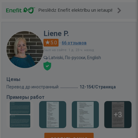
Pieslēdz Enefit elektrību un ietaupi!
Liene P.
5.0
·
66 отзывов
Был на сайте: 1 д. 23 ч. назад
Latviski, По-русски, English
Цены
Перевод др иностранный
12-15€/Страница
Примеры работ
+3