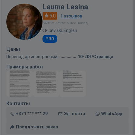
Lauma Lesiņa
5.0
·
1 отзывов
Был на сайте: 5 мес. назад
Latviski, English
PRO
Цены
Перевод др иностранный
10-20€/Страница
Примеры работ
Контакты
+371 *** *** 29
Эл. почта
WhatsApp
Предложить заказ