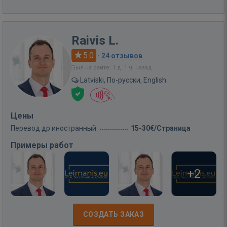
Raivis L.
5.0
·
24 отзывов
Был на сайте: 1 д. 1 ч. назад
Latviski, По-русски, English
Цены
Перевод др иностранный
15-30€/Страница
Примеры работ
+2
СОЗДАТЬ ЗАКАЗ