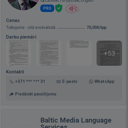
Latviski, По-русски, English
PRO
Cenas
Tulkojums - citā svešvalodā
70,00€/lpp.
Darbu piemēri
+53
Kontakti
+371 *** *** 31
E-pasts
WhatsApp
Piedāvāt pasūtījumu
Baltic Media Language
Services