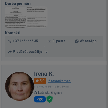
Darbu piemēri
Kontakti
+371 *** *** 35
E-pasts
WhatsApp
Piedāvāt pasūtījumu
Irena K.
5.0
·
2 atsauksmes
Bija vietnē: Pirms 1st. 19 min.
Latviski, English
PRO