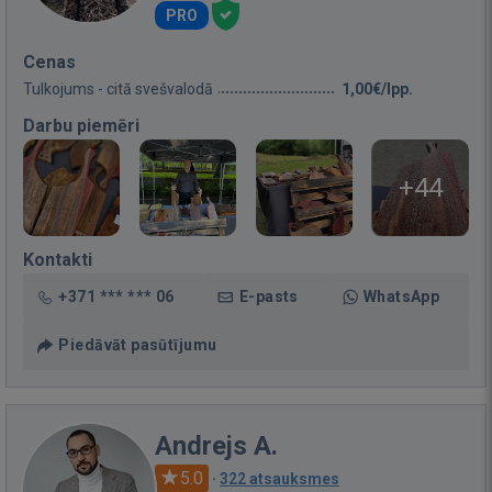
PRO
Cenas
Tulkojums - citā svešvalodā
1,00€/lpp.
Darbu piemēri
+44
Kontakti
+371 *** *** 06
E-pasts
WhatsApp
Piedāvāt pasūtījumu
Andrejs A.
5.0
·
322 atsauksmes