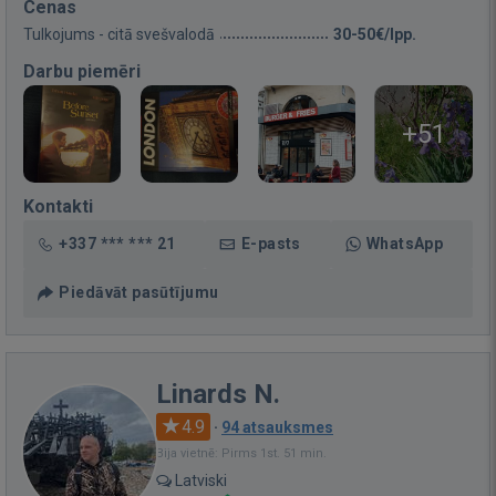
Cenas
Tulkojums - citā svešvalodā
30-50€/lpp.
Darbu piemēri
+51
Kontakti
+337 *** *** 21
E-pasts
WhatsApp
Piedāvāt pasūtījumu
Linards N.
4.9
·
94 atsauksmes
Bija vietnē: Pirms 1st. 51 min.
Latviski