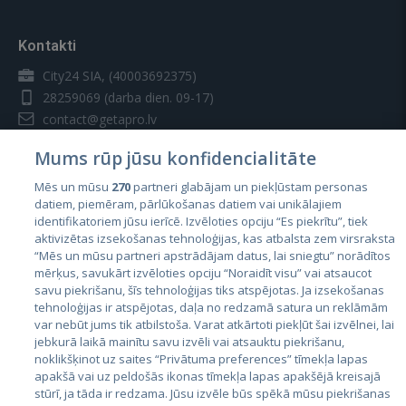
Kontakti
City24 SIA, (40003692375)
28259069
(darba dien. 09-17)
contact@getapro.lv
Mums rūp jūsu konfidencialitāte
Mēs un mūsu
270
partneri glabājam un piekļūstam personas
datiem, piemēram, pārlūkošanas datiem vai unikālajiem
identifikatoriem jūsu ierīcē. Izvēloties opciju “Es piekrītu”, tiek
Valstis
aktivizētas izsekošanas tehnoloģijas, kas atbalsta zem virsraksta
Igaunija
“Mēs un mūsu partneri apstrādājam datus, lai sniegtu” norādītos
mērķus, savukārt izvēloties opciju “Noraidīt visu” vai atsaucot
Latvija
savu piekrišanu, šīs tehnoloģijas tiks atspējotas. Ja izsekošanas
tehnoloģijas ir atspējotas, daļa no redzamā satura un reklāmām
Lietuva
var nebūt jums tik atbilstoša. Varat atkārtoti piekļūt šai izvēlnei, lai
jebkurā laikā mainītu savu izvēli vai atsauktu piekrišanu,
noklikšķinot uz saites “Privātuma preferences” tīmekļa lapas
apakšā vai uz peldošās ikonas tīmekļa lapas apakšējā kreisajā
stūrī, ja tāda ir redzama. Jūsu izvēle būs spēkā mūsu piekrišanas