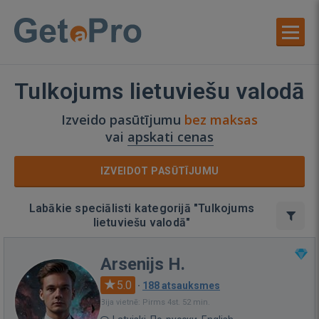
Tulkojums lietuviešu valodā
Izveido pasūtījumu
bez maksas
vai
apskati cenas
IZVEIDOT PASŪTĪJUMU
Labākie speciālisti kategorijā "Tulkojums
lietuviešu valodā"
Arsenijs H.
5.0
·
188 atsauksmes
Bija vietnē: Pirms 4st. 52 min.