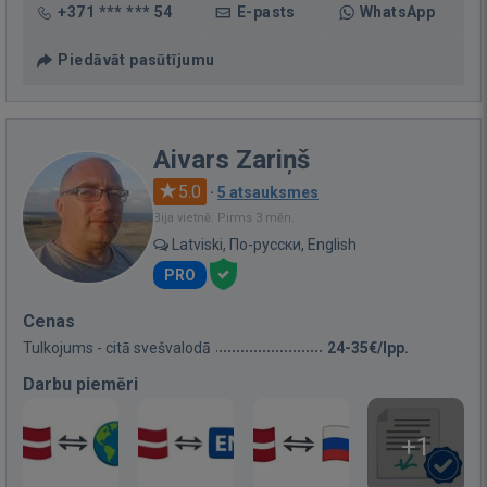
+371 *** *** 54
E-pasts
WhatsApp
Piedāvāt pasūtījumu
Aivars Zariņš
5.0
·
5 atsauksmes
Bija vietnē: Pirms 3 mēn.
Latviski, По-русски, English
PRO
Cenas
Tulkojums - citā svešvalodā
24-35€/lpp.
Darbu piemēri
+1