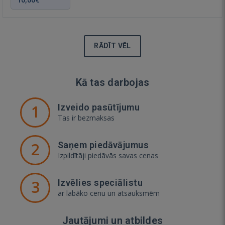
RĀDĪT VĒL
Kā tas darbojas
1
Izveido pasūtījumu
Tas ir bezmaksas
2
Saņem piedāvājumus
Izpildītāji piedāvās savas cenas
3
Izvēlies speciālistu
ar labāko cenu un atsauksmēm
Jautājumi un atbildes