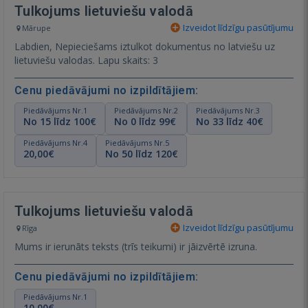
Tulkojums lietuviešu valodā
Izveidot līdzīgu pasūtījumu
Mārupe
Labdien, Nepieciešams iztulkot dokumentus no latviešu uz
lietuviešu valodas. Lapu skaits: 3
Cenu piedāvājumi no izpildītājiem:
Piedāvājums Nr.1
Piedāvājums Nr.2
Piedāvājums Nr.3
No 15 līdz 100€
No 0 līdz 99€
No 33 līdz 40€
Piedāvājums Nr.4
Piedāvājums Nr.5
20,00€
No 50 līdz 120€
Tulkojums lietuviešu valodā
Izveidot līdzīgu pasūtījumu
Rīga
Mums ir ierunāts teksts (trīs teikumi) ir jāizvērtē izruna.
Cenu piedāvājumi no izpildītājiem:
Piedāvājums Nr.1
10,00€