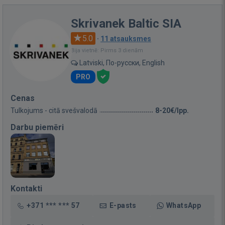
Skrivanek Baltic SIA
5.0
·
11 atsauksmes
Bija vietnē: Pirms 3 dienām
Latviski, По-русски, English
PRO
Cenas
Tulkojums - citā svešvalodā
8-20€/lpp.
Darbu piemēri
Kontakti
+371 *** *** 57
E-pasts
WhatsApp