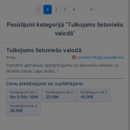
...
1
2
3
4
Pasūtījumi kategorijā "Tulkojums lietuviešu
valodā"
Tulkojums lietuviešu valodā
Izveidot līdzīgu pasūtījumu
Rīga
Partulkot apmaksas apstiprinājumu no lietuviešu valodas uz
latviešu tiesai. Lapu skaits: 1
Cenu piedāvājumi no izpildītājiem:
Piedāvājums Nr.1
Piedāvājums Nr.2
Piedāvājums Nr.3
No 0 līdz 100€
25,00€
45,00€
Piedāvājums Nr.4
20,00€