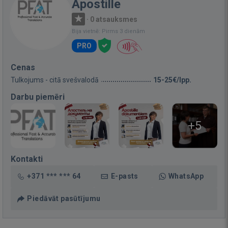
Apostille
·
0 atsauksmes
Bija vietnē: Pirms 3 dienām
PRO
Cenas
Tulkojums - citā svešvalodā
15-25€/lpp.
Darbu piemēri
+5
Kontakti
+371 *** *** 64
E-pasts
WhatsApp
Piedāvāt pasūtījumu