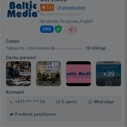
5.0
·
10 atsauksmes
Bija vietnē: Pirms 2 dienām
Latviski, По-русски, English
PRO
Cenas
Tulkojums - citā svešvalodā
10-50€/lpp.
Darbu piemēri
+39
Kontakti
+371 *** *** 54
E-pasts
WhatsApp
Piedāvāt pasūtījumu