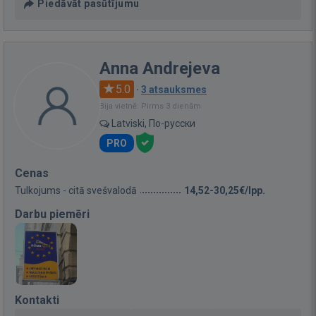
Piedāvāt pasūtījumu
Anna Andrejeva
5.0
·
3 atsauksmes
Bija vietnē: Pirms 3 dienām
Latviski, По-русски
PRO
Cenas
Tulkojums - citā svešvalodā
14,52-30,25€/lpp.
Darbu piemēri
Kontakti