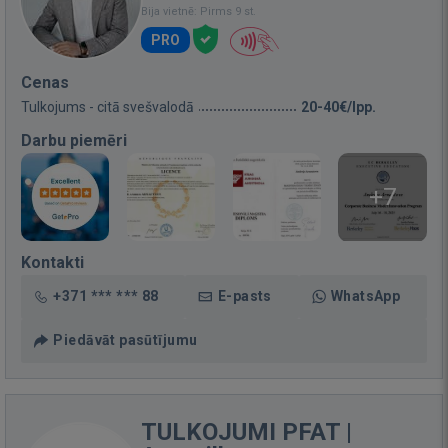
Bija vietnē: Pirms 9 st.
PRO
Cenas
Tulkojums - citā svešvalodā
20-40€/lpp.
Darbu piemēri
+7
Kontakti
+371 *** *** 88
E-pasts
WhatsApp
Piedāvāt pasūtījumu
TULKOJUMI PFAT |