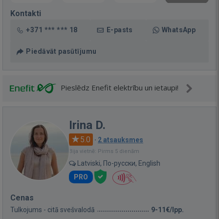
Kontakti
+371 *** *** 18
E-pasts
WhatsApp
Piedāvāt pasūtījumu
Pieslēdz Enefit elektrību un ietaupi!
Irina D.
5.0
·
2 atsauksmes
Bija vietnē: Pirms 5 dienām
Latviski, По-русски, English
PRO
Cenas
Tulkojums - citā svešvalodā
9-11€/lpp.