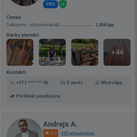
PRO
Cenas
Tulkojums - citā svešvalodā
1,00€/lpp.
Darbu piemēri
+44
Kontakti
+371 *** *** 06
E-pasts
WhatsApp
Piedāvāt pasūtījumu
Andrejs A.
5.0
·
322 atsauksmes