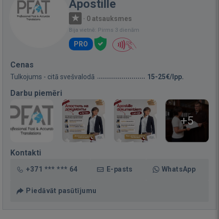
Apostille
·
0 atsauksmes
Bija vietnē: Pirms 3 dienām
PRO
Cenas
Tulkojums - citā svešvalodā
15-25€/lpp.
Darbu piemēri
+5
Kontakti
+371 *** *** 64
E-pasts
WhatsApp
Piedāvāt pasūtījumu