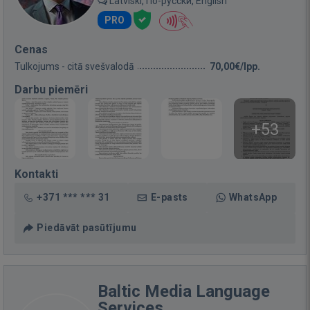
Latviski, По-русски, English
PRO
Cenas
Tulkojums - citā svešvalodā
70,00€/lpp.
Darbu piemēri
+53
Kontakti
+371 *** *** 31
E-pasts
WhatsApp
Piedāvāt pasūtījumu
Baltic Media Language
Services