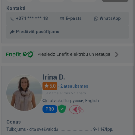
Kontakti
+371 *** *** 18
E-pasts
WhatsApp
Piedāvāt pasūtījumu
Pieslēdz Enefit elektrību un ietaupi!
Irina D.
5.0
·
2 atsauksmes
Bija vietnē: Pirms 5 dienām
Latviski, По-русски, English
PRO
Cenas
Tulkojums - citā svešvalodā
9-11€/lpp.