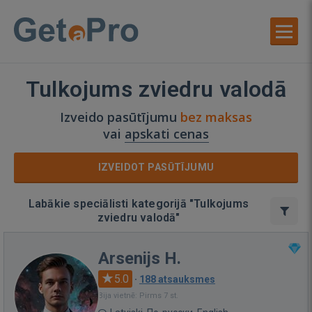
Tulkojums zviedru valodā
Izveido pasūtījumu
bez maksas
vai
apskati cenas
IZVEIDOT PASŪTĪJUMU
Labākie speciālisti kategorijā "Tulkojums
zviedru valodā"
Arsenijs H.
5.0
·
188 atsauksmes
Bija vietnē: Pirms 7 st.