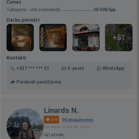
Cenas
Tulkojums - citā svešvalodā
30-50€/lpp.
Darbu piemēri
+51
Kontakti
+337 *** *** 21
E-pasts
WhatsApp
Piedāvāt pasūtījumu
Linards N.
4.9
·
94 atsauksmes
Bija vietnē: Pirms 4st. 10 min.
Latviski