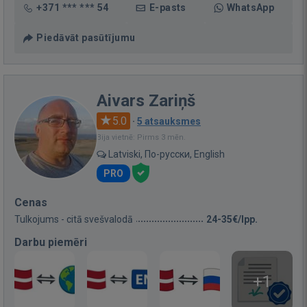
+371 *** *** 54
E-pasts
WhatsApp
Piedāvāt pasūtījumu
Aivars Zariņš
5.0
·
5 atsauksmes
Bija vietnē: Pirms 3 mēn.
Latviski, По-русски, English
PRO
Cenas
Tulkojums - citā svešvalodā
24-35€/lpp.
Darbu piemēri
+1