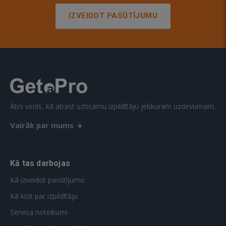
IZVEIDOT PASŪTĪJUMU
Ātrs veids, kā atrast uzticamu izpildītāju jebkuram uzdevumam.
Vairāk par mums
Kā tas darbojas
Kā izveidot pasūtījumu
Kā kļūt par izpildītāju
Servisa noteikumi