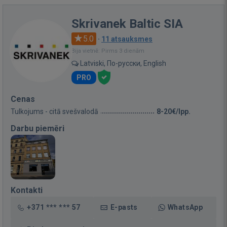
Skrivanek Baltic SIA
5.0
·
11 atsauksmes
Bija vietnē: Pirms 3 dienām
Latviski, По-русски, English
PRO
Cenas
Tulkojums - citā svešvalodā
8-20€/lpp.
Darbu piemēri
Kontakti
+371 *** *** 57
E-pasts
WhatsApp