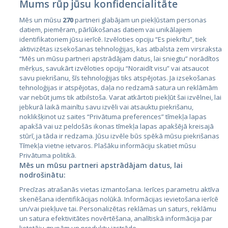
Mums rūp jūsu konfidencialitāte
Mēs un mūsu
270
partneri glabājam un piekļūstam personas
datiem, piemēram, pārlūkošanas datiem vai unikālajiem
identifikatoriem jūsu ierīcē. Izvēloties opciju “Es piekrītu”, tiek
Valstis
aktivizētas izsekošanas tehnoloģijas, kas atbalsta zem virsraksta
Igaunija
“Mēs un mūsu partneri apstrādājam datus, lai sniegtu” norādītos
mērķus, savukārt izvēloties opciju “Noraidīt visu” vai atsaucot
Latvija
savu piekrišanu, šīs tehnoloģijas tiks atspējotas. Ja izsekošanas
tehnoloģijas ir atspējotas, daļa no redzamā satura un reklāmām
Lietuva
var nebūt jums tik atbilstoša. Varat atkārtoti piekļūt šai izvēlnei, lai
jebkurā laikā mainītu savu izvēli vai atsauktu piekrišanu,
noklikšķinot uz saites “Privātuma preferences” tīmekļa lapas
apakšā vai uz peldošās ikonas tīmekļa lapas apakšējā kreisajā
stūrī, ja tāda ir redzama. Jūsu izvēle būs spēkā mūsu piekrišanas
Tīmekļa vietne ietvaros. Plašāku informāciju skatiet mūsu
Privātuma politikā.
Mēs un mūsu partneri apstrādājam datus, lai
nodrošinātu:
City24.lv
CVbankas.lt
Precīzas atrašanās vietas izmantošana. Ierīces parametru aktīva
City24.ee
Kainos.lt
skenēšana identifikācijas nolūkā. Informācijas ievietošana ierīcē
un/vai piekļuve tai. Personalizētas reklāmas un saturs, reklāmu
GetaPro.lv
Paslaugos.lt
un satura efektivitātes novērtēšana, analītiskā informācija par
GetaPro.ee
auto24.ee