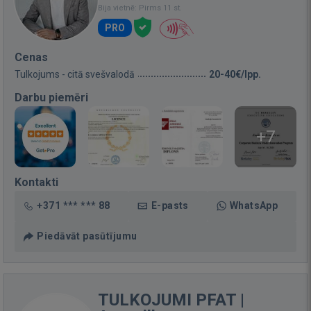
Bija vietnē: Pirms 11 st.
PRO
Cenas
Tulkojums - citā svešvalodā
20-40€/lpp.
Darbu piemēri
+7
Kontakti
+371 *** *** 88
E-pasts
WhatsApp
Piedāvāt pasūtījumu
TULKOJUMI PFAT |