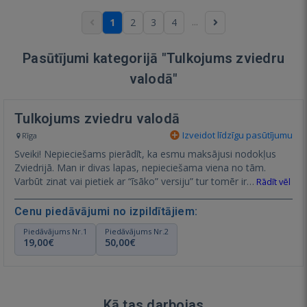
...
1
2
3
4
Pasūtījumi kategorijā "Tulkojums zviedru
valodā"
Tulkojums zviedru valodā
Izveidot līdzīgu pasūtījumu
Rīga
Sveiki! Nepieciešams pierādīt, ka esmu maksājusi nodokļus
Zviedrijā. Man ir divas lapas, nepieciešama viena no tām.
Varbūt zinat vai pietiek ar “īsāko” versiju” tur tomēr ir…
Rādīt vēl
Cenu piedāvājumi no izpildītājiem:
Piedāvājums Nr.1
Piedāvājums Nr.2
19,00€
50,00€
Kā tas darbojas