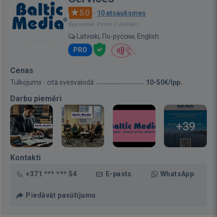
5.0
·
10 atsauksmes
Bija vietnē: Pirms 2 dienām
Latviski, По-русски, English
PRO
Cenas
Tulkojums - citā svešvalodā
10-50€/lpp.
Darbu piemēri
+39
Kontakti
+371 *** *** 54
E-pasts
WhatsApp
Piedāvāt pasūtījumu