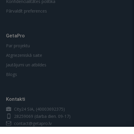
Konfidencialitātes politika
Pārvaldīt preferences
GetaPro
Par projektu
Atgriezeniskā saite
Jautājumi un atbildes
Blogs
Kontakti
City24 SIA, (40003692375)
28259069
(darba dien. 09-17)
contact@getapro.lv