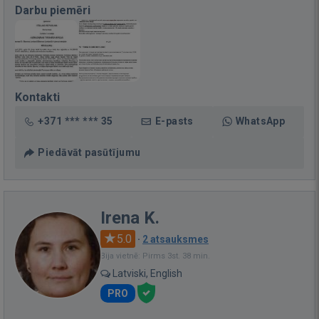
Darbu piemēri
Kontakti
+371 *** *** 35
E-pasts
WhatsApp
Piedāvāt pasūtījumu
Irena K.
5.0
·
2 atsauksmes
Bija vietnē: Pirms 3st. 38 min.
Latviski, English
PRO