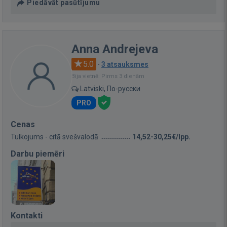
Piedāvāt pasūtījumu
Anna Andrejeva
5.0
·
3 atsauksmes
Bija vietnē: Pirms 3 dienām
Latviski, По-русски
PRO
Cenas
Tulkojums - citā svešvalodā
14,52-30,25€/lpp.
Darbu piemēri
Kontakti