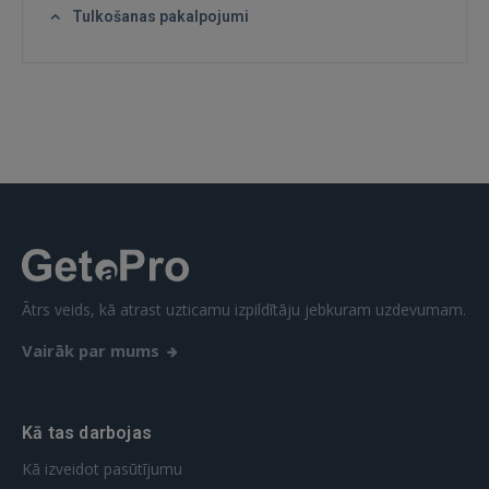
Tulkošanas pakalpojumi
IENĀKT
Aizmirsāt paroli?
Atcerēties?
FACEBOOK
GOOGLE
 Sign in with Apple
Ātrs veids, kā atrast uzticamu izpildītāju jebkuram uzdevumam.
Vēl neesat reģistrējies?
Vairāk par mums
REĢISTRĀCIJA
Kā tas darbojas
Kā izveidot pasūtījumu