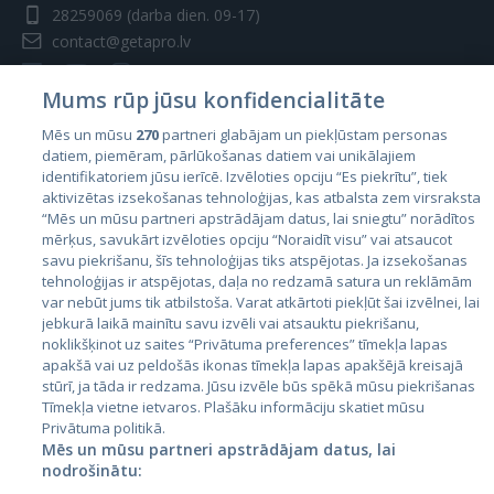
28259069
(darba dien. 09-17)
contact@getapro.lv
Mums rūp jūsu konfidencialitāte
Mēs un mūsu
270
partneri glabājam un piekļūstam personas
datiem, piemēram, pārlūkošanas datiem vai unikālajiem
Valstis
identifikatoriem jūsu ierīcē. Izvēloties opciju “Es piekrītu”, tiek
aktivizētas izsekošanas tehnoloģijas, kas atbalsta zem virsraksta
Igaunija
“Mēs un mūsu partneri apstrādājam datus, lai sniegtu” norādītos
Latvija
mērķus, savukārt izvēloties opciju “Noraidīt visu” vai atsaucot
savu piekrišanu, šīs tehnoloģijas tiks atspējotas. Ja izsekošanas
Lietuva
tehnoloģijas ir atspējotas, daļa no redzamā satura un reklāmām
var nebūt jums tik atbilstoša. Varat atkārtoti piekļūt šai izvēlnei, lai
jebkurā laikā mainītu savu izvēli vai atsauktu piekrišanu,
noklikšķinot uz saites “Privātuma preferences” tīmekļa lapas
apakšā vai uz peldošās ikonas tīmekļa lapas apakšējā kreisajā
stūrī, ja tāda ir redzama. Jūsu izvēle būs spēkā mūsu piekrišanas
Tīmekļa vietne ietvaros. Plašāku informāciju skatiet mūsu
Privātuma politikā.
Mēs un mūsu partneri apstrādājam datus, lai
nodrošinātu:
City24.lv
CVbankas.lt