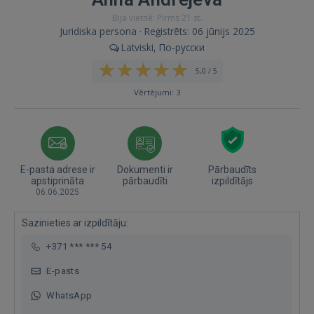
Bija vietnē: Pirms 21 st.
Juridiska persona · Reģistrēts: 06 jūnijs 2025
Latviski, По-русски
5,0 / 5
Vērtējumi: 3
E-pasta adrese ir
Dokumenti ir
Pārbaudīts
apstiprināta
pārbaudīti
izpildītājs
06.06.2025
Sazinieties ar izpildītāju:
+371 *** *** 54
E-pasts
WhatsApp