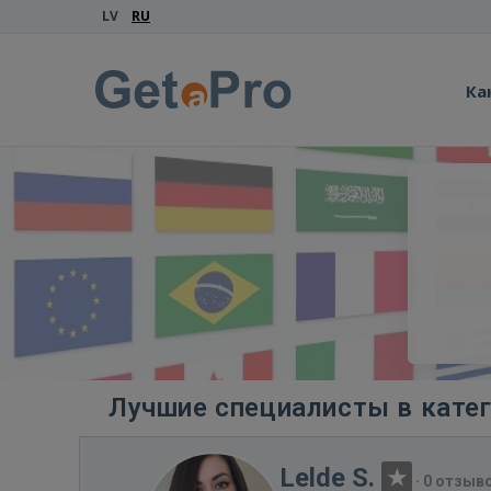
LV
RU
Ка
Лучшие специалисты в кате
Lelde S.
·
0 отзыв