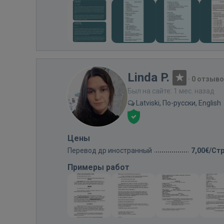
Linda P.
·
0 отзыво
Был на сайте: 1 мес. назад
Latviski, По-русски, English
Цены
Перевод др иностранный
7,00€/Ст
Примеры работ