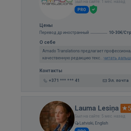
Был на сайте: 1 мес. назад
PRO
Цены
Перевод др иностранный
10-30€/Ст
О себе
Amado Translations предлагает профессионал
качественную редакцию текс...
читать дальш
Контакты
+371 *** *** 41
Эл. почта
Lauma Lesiņa
5
Был на сайте: 5 мес. назад
Latviski, English