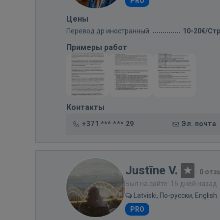
PRO
Цены
Перевод др иностранный
10-20€/Ст
Примеры работ
Контакты
+371 *** *** 29
Эл. почта
Justīne V.
·
0 отз
Был на сайте: 16 дней назад
Latviski, По-русски, English
PRO