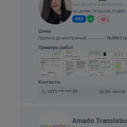
Был на сайте: 5 дней назад
Latviski, По-русски, English
PRO
Цены
Перевод др иностранный
16,00€/Ст
Примеры работ
Контакты
+371 *** *** 39
Эл. почта
Amado Translati