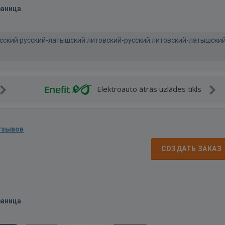
раница
ский русский-латышский литовский-русский литовский-латышски
Elektroauto ātrās uzlādes tīkls
тзывов
СОЗДАТЬ ЗАКАЗ
раница