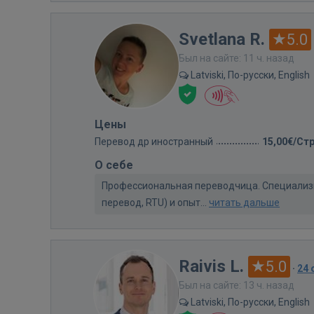
Svetlana R.
5.0
Был на сайте: 11 ч. назад
Latviski, По-русски, English
Цены
Перевод др иностранный
15,00€/Ст
О себе
Профессиональная переводчица. Специализи
перевод, RTU) и опыт...
читать дальше
Raivis L.
5.0
·
24
Был на сайте: 13 ч. назад
Latviski, По-русски, English