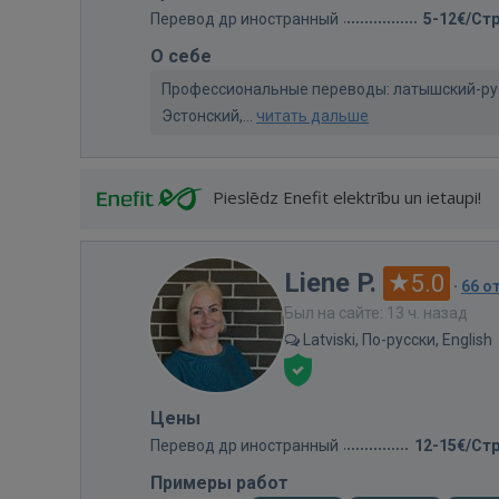
Перевод др иностранный
5-12€/Ст
О себе
Профессиональные переводы: латышский-рус
Эстонский,...
читать дальше
Pieslēdz Enefit elektrību un ietaupi!
Liene P.
5.0
·
66 о
Был на сайте: 13 ч. назад
Latviski, По-русски, English
Цены
Перевод др иностранный
12-15€/Ст
Примеры работ