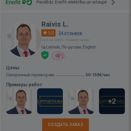
Pieslēdz Enefit elektrību un ietaupi!
Raivis L.
5.0
·
24 отзывов
Был на сайте: 19 минут назад
Latviski, По-русски, English
Цены
Синхронный переводчик
50-150€/час
Примеры работ
+2
СОЗДАТЬ ЗАКАЗ