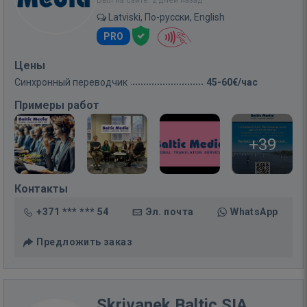
Был на сайте: 2 дней назад
Latviski, По-русски, English
PRO
Цены
Синхронный переводчик
45-60€/час
Примеры работ
+39
Контакты
+371 *** *** 54
Эл. почта
WhatsApp
Предложить заказ
Skrivanek Baltic SIA