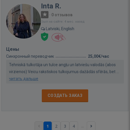
Inta R.
·
0 отзывов
Был на сайте: 4 мес. назад
Latviski, English
Цены
Синхронный переводчик
25,00€/час
Tehniskā tulkotāja un tulce angļu un latviešu valodās (abos
virzienos) Veicu rakstiskos tulkojumus dažādās sfērās, bet ...
читать дальше
СОЗДАТЬ ЗАКАЗ
...
1
2
3
4