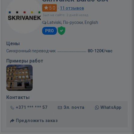
5.0
·
11 отзывов
Был на сайте: 2 дней назад
Latviski, По-русски, English
PRO
Цены
Синхронный переводчик
80-120€/час
Примеры работ
Контакты
+371 *** *** 57
Эл. почта
WhatsApp
Предложить заказ