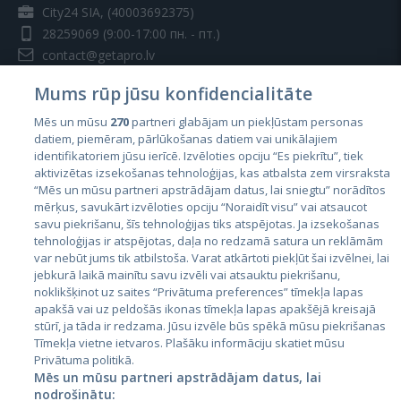
City24 SIA, (40003692375)
28259069
(9:00-17:00 пн. - пт.)
contact@getapro.lv
Mums rūp jūsu konfidencialitāte
Mēs un mūsu
270
partneri glabājam un piekļūstam personas
datiem, piemēram, pārlūkošanas datiem vai unikālajiem
identifikatoriem jūsu ierīcē. Izvēloties opciju “Es piekrītu”, tiek
Страны
aktivizētas izsekošanas tehnoloģijas, kas atbalsta zem virsraksta
Эстония
“Mēs un mūsu partneri apstrādājam datus, lai sniegtu” norādītos
mērķus, savukārt izvēloties opciju “Noraidīt visu” vai atsaucot
Латвия
savu piekrišanu, šīs tehnoloģijas tiks atspējotas. Ja izsekošanas
tehnoloģijas ir atspējotas, daļa no redzamā satura un reklāmām
Литва
var nebūt jums tik atbilstoša. Varat atkārtoti piekļūt šai izvēlnei, lai
jebkurā laikā mainītu savu izvēli vai atsauktu piekrišanu,
noklikšķinot uz saites “Privātuma preferences” tīmekļa lapas
apakšā vai uz peldošās ikonas tīmekļa lapas apakšējā kreisajā
stūrī, ja tāda ir redzama. Jūsu izvēle būs spēkā mūsu piekrišanas
Tīmekļa vietne ietvaros. Plašāku informāciju skatiet mūsu
Privātuma politikā.
Mēs un mūsu partneri apstrādājam datus, lai
nodrošinātu: