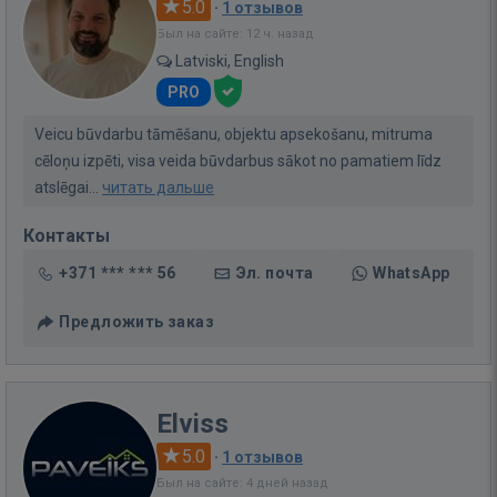
5.0
·
1 отзывов
Был на сайте: 12 ч. назад
Latviski, English
PRO
Veicu būvdarbu tāmēšanu, objektu apsekošanu, mitruma
cēloņu izpēti, visa veida būvdarbus sākot no pamatiem līdz
atslēgai...
читать дальше
Контакты
+371 *** *** 56
Эл. почта
WhatsApp
Предложить заказ
Elviss
5.0
·
1 отзывов
Был на сайте: 4 дней назад