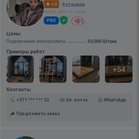
4.8
·
9 отзывов
Был на сайте: 8 ч. назад
PRO
Цены
Подключение электроплиты
50,00€/Штука
Примеры работ
+54
Контакты
+371 *** *** 33
Эл. почта
WhatsApp
Предложить заказ