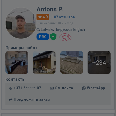
Antons P.
4.9
·
107 отзывов
Был на сайте: 10 ч. назад
Latviski, По-русски, English
PRO
Примеры работ
+234
Контакты
+371 *** *** 07
Эл. почта
WhatsApp
Предложить заказ