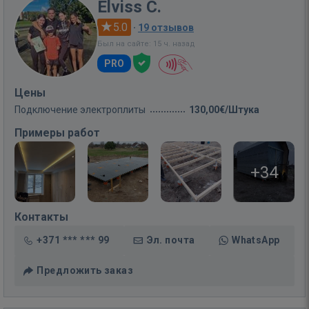
Elviss C.
5.0
·
19 отзывов
Был на сайте: 15 ч. назад
PRO
Цены
Подключение электроплиты
130,00€/Штука
Примеры работ
+34
Контакты
+371 *** *** 99
Эл. почта
WhatsApp
Предложить заказ