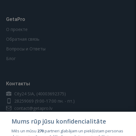
GetaPro
О проекте
Обратная связь
Вопросы и Ответы
Блог
Контакты
City24 SIA, (40003692375)
28259069
(9:00-17:00 пн. - пт.)
contact@getapro.lv
Mums rūp jūsu konfidencialitāte
Mēs un mūsu
270
partneri glabājam un piekļūstam personas