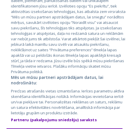
datiem, piemēram, pārlūkošanas datiem vai unikālajiem
identifikatoriem jūsu ierīcē. Izvēloties opciju “Es piekrītu”, tiek
Страны
aktivizētas izsekošanas tehnoloģijas, kas atbalsta zem virsraksta
Эстония
“Mēs un mūsu partneri apstrādājam datus, lai sniegtu” norādītos
mērķus, savukārt izvēloties opciju “Noraidīt visu” vai atsaucot
Латвия
savu piekrišanu, šīs tehnoloģijas tiks atspējotas. Ja izsekošanas
tehnoloģijas ir atspējotas, daļa no redzamā satura un reklāmām
Литва
var nebūt jums tik atbilstoša. Varat atkārtoti piekļūt šai izvēlnei, lai
jebkurā laikā mainītu savu izvēli vai atsauktu piekrišanu,
noklikšķinot uz saites “Privātuma preferences” tīmekļa lapas
apakšā vai uz peldošās ikonas tīmekļa lapas apakšējā kreisajā
stūrī, ja tāda ir redzama. Jūsu izvēle būs spēkā mūsu piekrišanas
Tīmekļa vietne ietvaros. Plašāku informāciju skatiet mūsu
Privātuma politikā.
Mēs un mūsu partneri apstrādājam datus, lai
nodrošinātu:
City24.lv
CVbankas.lt
Precīzas atrašanās vietas izmantošana. Ierīces parametru aktīva
City24.ee
Kainos.lt
skenēšana identifikācijas nolūkā. Informācijas ievietošana ierīcē
un/vai piekļuve tai. Personalizētas reklāmas un saturs, reklāmu
GetaPro.lv
Paslaugos.lt
un satura efektivitātes novērtēšana, analītiskā informācija par
GetaPro.ee
auto24.ee
lietotāju grupām un produktu izstrāde.
Skelbiu.lt
KV.ee
Partneru (pakalpojumu sniedzēju) saraksts
Autoplius.lt
Osta.ee