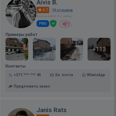
Aivis B.
4.7
·
19 отзывов
Был на сайте: 8 ч. назад
PRO
Примеры работ
+113
Контакты
+371 *** *** 45
Эл. почта
WhatsApp
Предложить заказ
Janis Rats