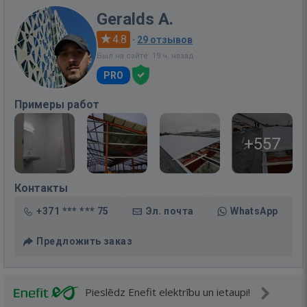
Geralds A.
4.8
·
29 отзывов
Был на сайте: 19 ч. назад
PRO
Примеры работ
+557
Контакты
+371 *** *** 75
Эл. почта
WhatsApp
Предложить заказ
Pieslēdz Enefit elektrību un ietaupi!