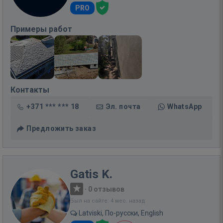
PRO
Примеры работ
Контакты
+371 *** *** 18
Эл. почта
WhatsApp
Предложить заказ
Gatis K.
·
0 отзывов
Был на сайте: 4 мес. назад
Latviski, По-русски, English