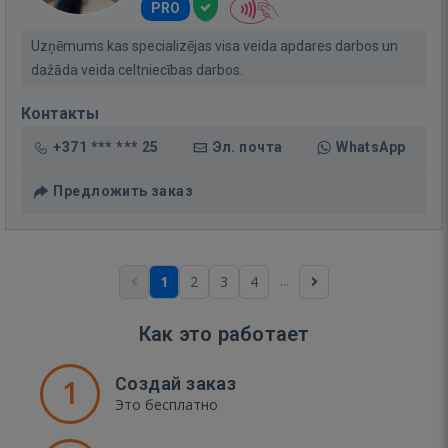
PRO
Uzņēmums kas specializējas visa veida apdares darbos un
dažāda veida celtniecības darbos.
Контакты
+371 *** *** 25
Эл. почта
WhatsApp
Предложить заказ
...
1
2
3
4
Как это работает
1
Создай заказ
Это бесплатно