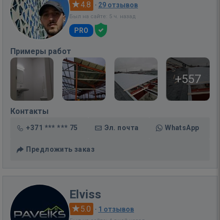
4.8
·
29 отзывов
Был на сайте: 5 ч. назад
PRO
Примеры работ
+557
Контакты
+371 *** *** 75
Эл. почта
WhatsApp
Предложить заказ
Elviss
5.0
·
1 отзывов