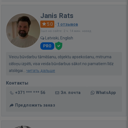
Janis Rats
5.0
·
1 отзывов
Был на сайте: 2 ч. 14 мин. назад
Latviski, English
PRO
Veicu būvdarbu tāmēšanu, objektu apsekošanu, mitruma
cēloņu izpēti, visa veida būvdarbus sākot no pamatiem līdz
atslēgai...
читать дальше
Контакты
+371 *** *** 56
Эл. почта
WhatsApp
Предложить заказ