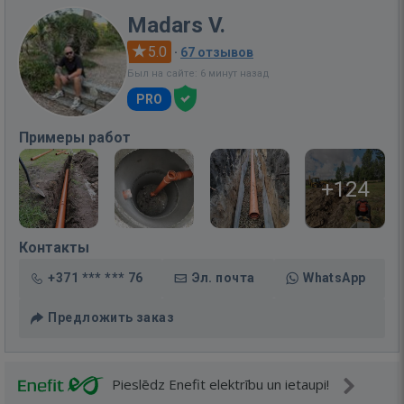
Madars V.
5.0
·
67 отзывов
Был на сайте: 6 минут назад
PRO
Примеры работ
+124
Контакты
+371 *** *** 76
Эл. почта
WhatsApp
Предложить заказ
Pieslēdz Enefit elektrību un ietaupi!