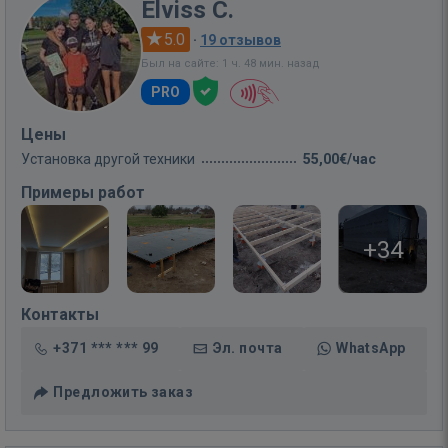
Elviss C.
5.0
·
19 отзывов
Был на сайте: 1 ч. 48 мин. назад
PRO
Цены
Установка другой техники
55,00€/час
Примеры работ
+34
Контакты
+371 *** *** 99
Эл. почта
WhatsApp
Предложить заказ