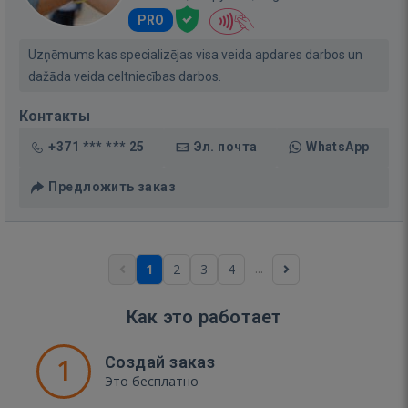
PRO
Uzņēmums kas specializējas visa veida apdares darbos un
dažāda veida celtniecības darbos.
Контакты
+371 *** *** 25
Эл. почта
WhatsApp
Предложить заказ
...
1
2
3
4
Как это работает
1
Создай заказ
Это бесплатно