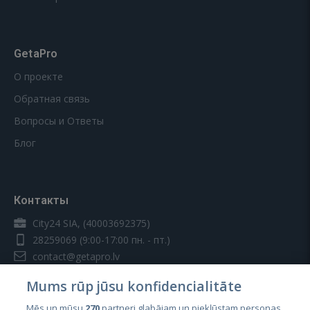
GetaPro
О проекте
Обратная связь
Вопросы и Ответы
Блог
Контакты
City24 SIA, (40003692375)
28259069
(9:00-17:00 пн. - пт.)
contact@getapro.lv
Mums rūp jūsu konfidencialitāte
Mēs un mūsu
270
partneri glabājam un piekļūstam personas