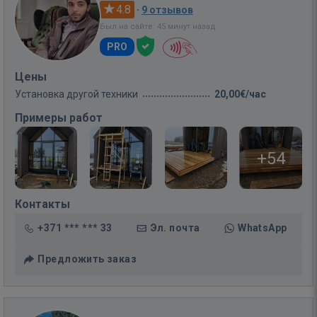
4.8
·
9 отзывов
Был на сайте: 45 минут назад
PRO
Цены
Установка другой техники
20,00€/час
Примеры работ
+54
Контакты
+371 *** *** 33
Эл. почта
WhatsApp
Предложить заказ