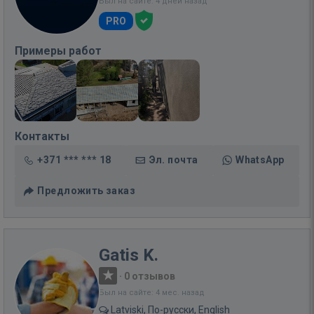
Был на сайте: 4 дней назад
PRO
Примеры работ
Контакты
+371 *** *** 18
Эл. почта
WhatsApp
Предложить заказ
Gatis K.
·
0 отзывов
Был на сайте: 4 мес. назад
Latviski, По-русски, English