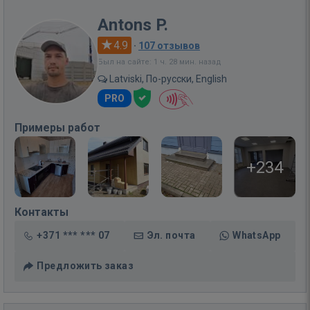
Antons P.
4.9
·
107 отзывов
Был на сайте: 1 ч. 28 мин. назад
Latviski, По-русски, English
PRO
Примеры работ
+234
Контакты
+371 *** *** 07
Эл. почта
WhatsApp
Предложить заказ