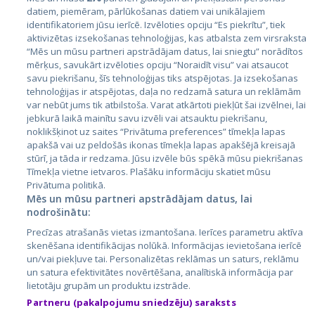
datiem, piemēram, pārlūkošanas datiem vai unikālajiem
identifikatoriem jūsu ierīcē. Izvēloties opciju “Es piekrītu”, tiek
Страны
aktivizētas izsekošanas tehnoloģijas, kas atbalsta zem virsraksta
Эстония
“Mēs un mūsu partneri apstrādājam datus, lai sniegtu” norādītos
mērķus, savukārt izvēloties opciju “Noraidīt visu” vai atsaucot
Латвия
savu piekrišanu, šīs tehnoloģijas tiks atspējotas. Ja izsekošanas
tehnoloģijas ir atspējotas, daļa no redzamā satura un reklāmām
Литва
var nebūt jums tik atbilstoša. Varat atkārtoti piekļūt šai izvēlnei, lai
jebkurā laikā mainītu savu izvēli vai atsauktu piekrišanu,
noklikšķinot uz saites “Privātuma preferences” tīmekļa lapas
apakšā vai uz peldošās ikonas tīmekļa lapas apakšējā kreisajā
stūrī, ja tāda ir redzama. Jūsu izvēle būs spēkā mūsu piekrišanas
Tīmekļa vietne ietvaros. Plašāku informāciju skatiet mūsu
Privātuma politikā.
Mēs un mūsu partneri apstrādājam datus, lai
nodrošinātu:
City24.lv
CVbankas.lt
Precīzas atrašanās vietas izmantošana. Ierīces parametru aktīva
City24.ee
Kainos.lt
skenēšana identifikācijas nolūkā. Informācijas ievietošana ierīcē
un/vai piekļuve tai. Personalizētas reklāmas un saturs, reklāmu
GetaPro.lv
Paslaugos.lt
un satura efektivitātes novērtēšana, analītiskā informācija par
GetaPro.ee
auto24.ee
lietotāju grupām un produktu izstrāde.
Skelbiu.lt
KV.ee
Partneru (pakalpojumu sniedzēju) saraksts
Autoplius.lt
Osta.ee