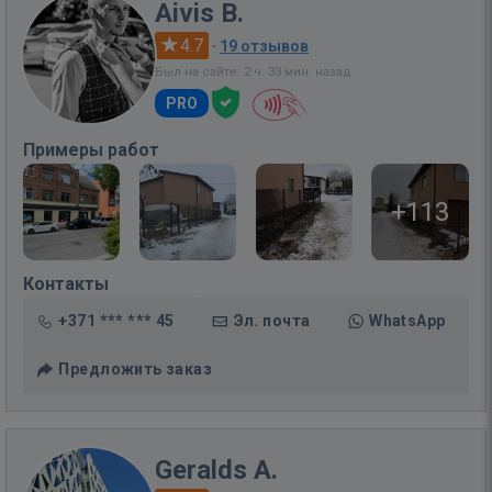
Aivis B.
4.7
·
19 отзывов
Был на сайте: 2 ч. 33 мин. назад
PRO
Примеры работ
+113
Контакты
+371 *** *** 45
Эл. почта
WhatsApp
Предложить заказ
Geralds A.