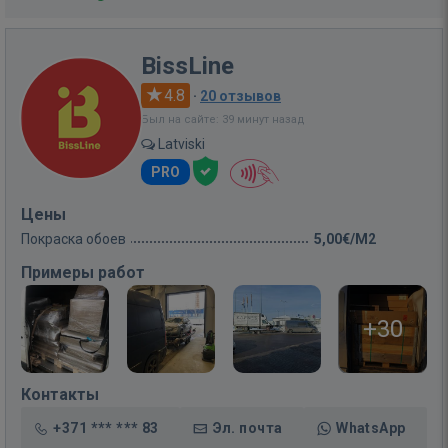
BissLine
4.8
·
20 отзывов
Был на сайте: 39 минут назад
Latviski
PRO
Цены
Покраска обоев
5,00€/M2
Примеры работ
+30
Контакты
+371 *** *** 83
Эл. почта
WhatsApp