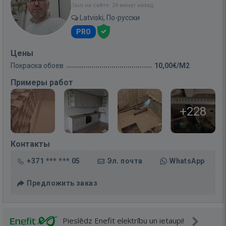
Был на сайте: 24 минут назад
Latviski, По-русски
PRO
Цены
Покраска обоев
10,00€/M2
Примеры работ
+228
Контакты
+371 *** *** 05
Эл. почта
WhatsApp
Предложить заказ
Pieslēdz Enefit elektrību un ietaupi!