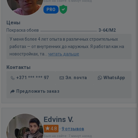
Был на сайте: 6 минут назад
PRO
Цены
Покраска обоев
3-6€/M2
У меня более 4 лет опыта в различных строительных
работах — от внутренних до наружных. Я работал как на
новостройках, та...
читать дальше
Контакты
+371 *** *** 97
Эл. почта
WhatsApp
Предложить заказ
Edvins V.
4.8
·
9 отзывов
Был на сайте: 7 минут назад