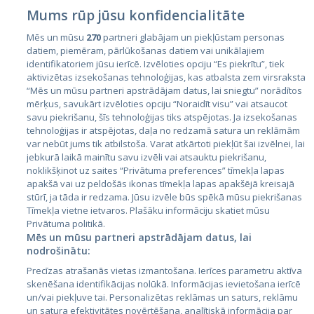
Mums rūp jūsu konfidencialitāte
Mēs un mūsu
270
partneri glabājam un piekļūstam personas
datiem, piemēram, pārlūkošanas datiem vai unikālajiem
identifikatoriem jūsu ierīcē. Izvēloties opciju “Es piekrītu”, tiek
Страны
aktivizētas izsekošanas tehnoloģijas, kas atbalsta zem virsraksta
Эстония
“Mēs un mūsu partneri apstrādājam datus, lai sniegtu” norādītos
mērķus, savukārt izvēloties opciju “Noraidīt visu” vai atsaucot
Латвия
savu piekrišanu, šīs tehnoloģijas tiks atspējotas. Ja izsekošanas
tehnoloģijas ir atspējotas, daļa no redzamā satura un reklāmām
Литва
var nebūt jums tik atbilstoša. Varat atkārtoti piekļūt šai izvēlnei, lai
jebkurā laikā mainītu savu izvēli vai atsauktu piekrišanu,
noklikšķinot uz saites “Privātuma preferences” tīmekļa lapas
apakšā vai uz peldošās ikonas tīmekļa lapas apakšējā kreisajā
stūrī, ja tāda ir redzama. Jūsu izvēle būs spēkā mūsu piekrišanas
Tīmekļa vietne ietvaros. Plašāku informāciju skatiet mūsu
Privātuma politikā.
Mēs un mūsu partneri apstrādājam datus, lai
nodrošinātu:
City24.lv
CVbankas.lt
Precīzas atrašanās vietas izmantošana. Ierīces parametru aktīva
City24.ee
Kainos.lt
skenēšana identifikācijas nolūkā. Informācijas ievietošana ierīcē
un/vai piekļuve tai. Personalizētas reklāmas un saturs, reklāmu
GetaPro.lv
Paslaugos.lt
un satura efektivitātes novērtēšana, analītiskā informācija par