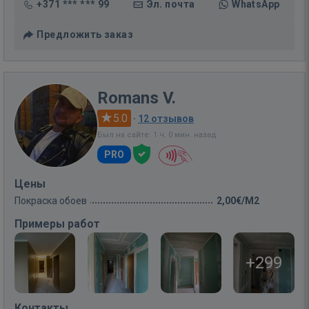
+371 *** *** 99
Эл. почта
WhatsApp
Предложить заказ
Romans V.
5.0
·
12 отзывов
Был на сайте: 1 ч. 0 мин. назад
PRO
Цены
Покраска обоев
2,00€/M2
Примеры работ
+299
Контакты