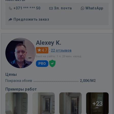
+371 *** *** 50
Эл. почта
WhatsApp
Предложить заказ
Alexey K.
4.7
·
22 отзывов
Был на сайте: 1 ч. 23 мин. назад
PRO
Цены
Покраска обоев
2,00€/M2
Примеры работ
+23