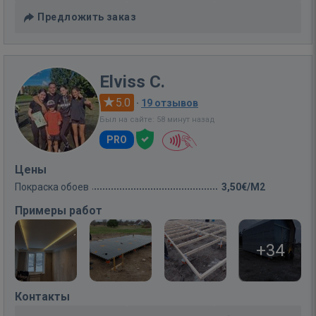
Предложить заказ
Elviss C.
5.0
·
19 отзывов
Был на сайте: 58 минут назад
PRO
Цены
Покраска обоев
3,50€/M2
Примеры работ
+34
Контакты