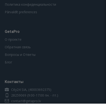
Политика конфиденциальности
Pārvaldīt preferences
GetaPro
О проекте
Обратная связь
Вопросы и Ответы
Блог
Контакты
City24 SIA, (40003692375)
28259069
(9:00-17:00 пн. - пт.)
contact@getapro.lv