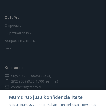
GetaPro
О проекте
Обратная связь
Вопросы и Ответы
Блог
Контакты
City24 SIA, (40003692375)
28259069
(9:00-17:00 пн. - пт.)
contact@getapro.lv
Mums rūp jūsu konfidencialitāte
Mēs un mūsu
270
partneri glabājam un piekļūstam personas