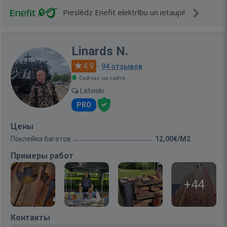
Pieslēdz Enefit elektrību un ietaupi!
Linards N.
4.9
·
94 отзывов
Сейчас на сайте
Latviski
PRO
Цены
Поклейка багетов
12,00€/M2
Примеры работ
+44
Контакты