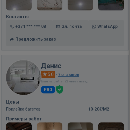
Контакты
+371 *** *** 08
Эл. почта
WhatsApp
Предложить заказ
Денис
5.0
·
7 отзывов
Был на сайте: 22 минут назад
PRO
Цены
Поклейка багетов
10-20€/M2
Примеры работ