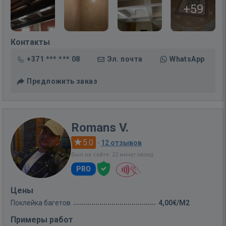
+59
Контакты
+371 *** *** 08
Эл. почта
WhatsApp
Предложить заказ
Romans V.
5.0
·
12 отзывов
Был на сайте: 22 минут назад
PRO
Цены
Поклейка багетов
4,00€/M2
Примеры работ