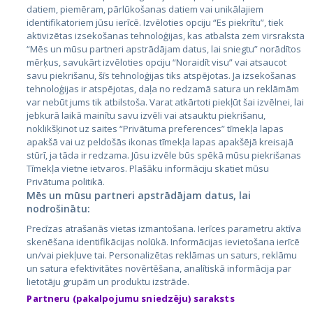
datiem, piemēram, pārlūkošanas datiem vai unikālajiem
identifikatoriem jūsu ierīcē. Izvēloties opciju “Es piekrītu”, tiek
Страны
aktivizētas izsekošanas tehnoloģijas, kas atbalsta zem virsraksta
Эстония
“Mēs un mūsu partneri apstrādājam datus, lai sniegtu” norādītos
mērķus, savukārt izvēloties opciju “Noraidīt visu” vai atsaucot
Латвия
savu piekrišanu, šīs tehnoloģijas tiks atspējotas. Ja izsekošanas
tehnoloģijas ir atspējotas, daļa no redzamā satura un reklāmām
Литва
var nebūt jums tik atbilstoša. Varat atkārtoti piekļūt šai izvēlnei, lai
jebkurā laikā mainītu savu izvēli vai atsauktu piekrišanu,
noklikšķinot uz saites “Privātuma preferences” tīmekļa lapas
apakšā vai uz peldošās ikonas tīmekļa lapas apakšējā kreisajā
stūrī, ja tāda ir redzama. Jūsu izvēle būs spēkā mūsu piekrišanas
Tīmekļa vietne ietvaros. Plašāku informāciju skatiet mūsu
Privātuma politikā.
Mēs un mūsu partneri apstrādājam datus, lai
nodrošinātu:
City24.lv
CVbankas.lt
Precīzas atrašanās vietas izmantošana. Ierīces parametru aktīva
City24.ee
Kainos.lt
skenēšana identifikācijas nolūkā. Informācijas ievietošana ierīcē
un/vai piekļuve tai. Personalizētas reklāmas un saturs, reklāmu
GetaPro.lv
Paslaugos.lt
un satura efektivitātes novērtēšana, analītiskā informācija par
GetaPro.ee
auto24.ee
lietotāju grupām un produktu izstrāde.
Skelbiu.lt
KV.ee
Partneru (pakalpojumu sniedzēju) saraksts
Autoplius.lt
Osta.ee