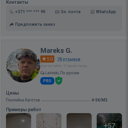
Контакты
+371 *** *** 99
Эл. почта
WhatsApp
Предложить заказ
Mareks G.
5.0
·
78 отзывов
Был на сайте: 17 минут назад
Latviski, По-русски
PRO
Цены
Поклейка багетов
4-5€/M2
Примеры работ
+57