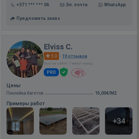
+371 *** *** 06
Эл. почта
WhatsApp
Предложить заказ
Elviss C.
5.0
·
19 отзывов
Был на сайте: 7 минут назад
PRO
Цены
Поклейка багетов
15,00€/M2
Примеры работ
+34