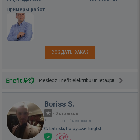
Примеры работ
СОЗДАТЬ ЗАКАЗ
Pieslēdz Enefit elektrību un ietaupi!
Boriss S.
·
0 отзывов
Был на сайте: 4 мес. назад
Latviski, По-русски, English