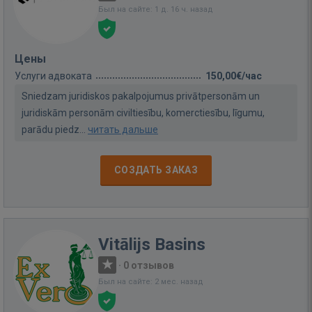
Был на сайте: 1 д. 16 ч. назад
Цены
Услуги адвоката
150,00€/час
Sniedzam juridiskos pakalpojumus privātpersonām un
juridiskām personām civiltiesību, komerctiesību, līgumu,
parādu piedz...
читать дальше
СОЗДАТЬ ЗАКАЗ
Vitālijs Basins
·
0 отзывов
Был на сайте: 2 мес. назад