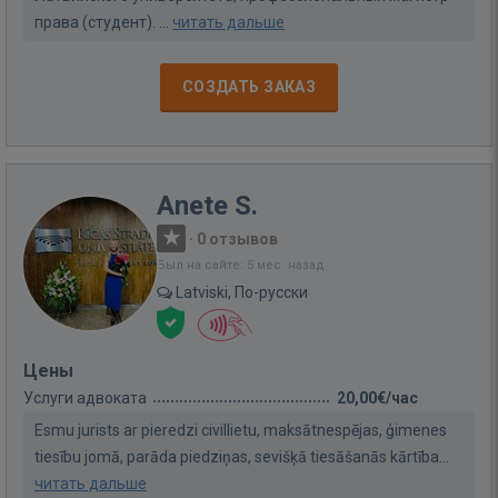
права (студент). ...
читать дальше
СОЗДАТЬ ЗАКАЗ
Anete S.
·
0 отзывов
Был на сайте: 5 мес. назад
Latviski, По-русски
Цены
Услуги адвоката
20,00€/час
Esmu jurists ar pieredzi civillietu, maksātnespējas, ģimenes
tiesību jomā, parāda piedziņas, sevišķā tiesāšanās kārtība...
читать дальше