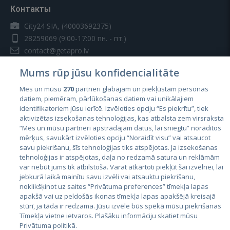
Контакты
City24 SIA, (40003692375)
28259069
(9:00-17:00 пн. - пт.)
contact@getapro.lv
Mums rūp jūsu konfidencialitāte
Mēs un mūsu
270
partneri glabājam un piekļūstam personas
datiem, piemēram, pārlūkošanas datiem vai unikālajiem
identifikatoriem jūsu ierīcē. Izvēloties opciju “Es piekrītu”, tiek
Страны
aktivizētas izsekošanas tehnoloģijas, kas atbalsta zem virsraksta
Эстония
“Mēs un mūsu partneri apstrādājam datus, lai sniegtu” norādītos
mērķus, savukārt izvēloties opciju “Noraidīt visu” vai atsaucot
Латвия
savu piekrišanu, šīs tehnoloģijas tiks atspējotas. Ja izsekošanas
tehnoloģijas ir atspējotas, daļa no redzamā satura un reklāmām
Литва
var nebūt jums tik atbilstoša. Varat atkārtoti piekļūt šai izvēlnei, lai
jebkurā laikā mainītu savu izvēli vai atsauktu piekrišanu,
noklikšķinot uz saites “Privātuma preferences” tīmekļa lapas
apakšā vai uz peldošās ikonas tīmekļa lapas apakšējā kreisajā
stūrī, ja tāda ir redzama. Jūsu izvēle būs spēkā mūsu piekrišanas
Tīmekļa vietne ietvaros. Plašāku informāciju skatiet mūsu
Privātuma politikā.