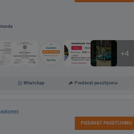
stunda
+4
WhatsApp
Piedāvāt pasūtījumu
tsauksmes
PIEDĀVĀT PASŪTĪJUMU