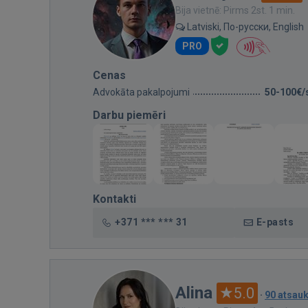
Bija vietnē: Pirms 2st. 1 min.
Latviski, По-русски, English
PRO
Cenas
Advokāta pakalpojumi
50-100€/
Darbu piemēri
Kontakti
+371 *** *** 31
E-pasts
Alina
5.0
·
90 atsau