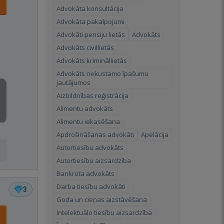
Advokāta konsultācija
Advokāta pakalpojumi
Advokāti pensiju lietās
Advokāts
Advokāts civillietās
Advokāts krimināllietās
Advokāts nekustamo īpašumu
jautājumos
Aizbildnības reģistrācija
Alimentu advokāts
Alimentu iekasēšana
Apdrošināšanas advokāti
Apelācija
Autortiesību advokāts
Autortiesību aizsardzība
Bankrota advokāts
Darba tiesību advokāti
3
Goda un cieņas aizstāvēšana
Intelektuālo tiesību aizsardzība