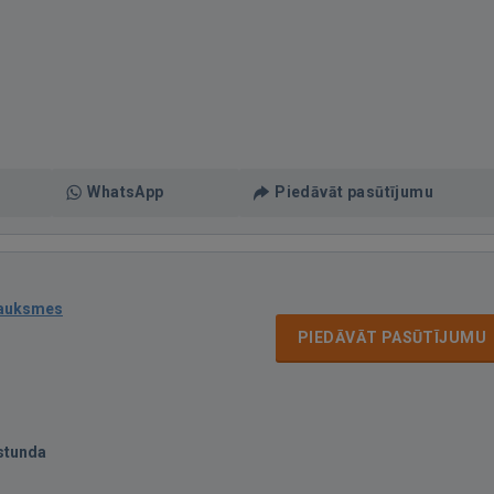
WhatsApp
Piedāvāt pasūtījumu
sauksmes
PIEDĀVĀT PASŪTĪJUMU
stunda