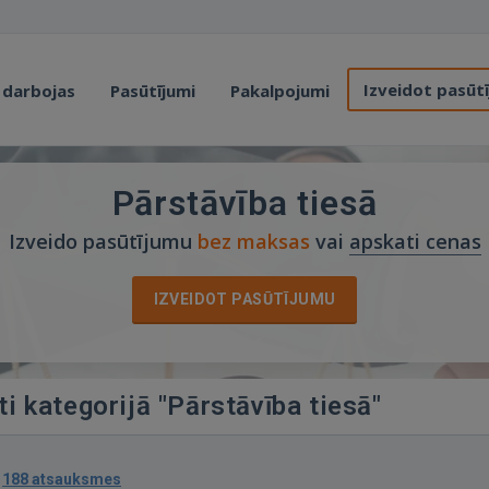
Izveidot pasūt
 darbojas
Pasūtījumi
Pakalpojumi
Pārstāvība tiesā
Izveido pasūtījumu
bez maksas
vai
apskati cenas
IZVEIDOT PASŪTĪJUMU
ti kategorijā "Pārstāvība tiesā"
·
188 atsauksmes