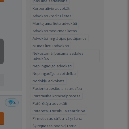
Īpašuma sadalīšana
Korporatīvie advokāti
Advokāti kredītu lietās
Mantojuma lietu advokāti
Advokāti medicīnas lietās
Advokāti migrācijas jautājumos
Muitas lietu advokāti
Nekustamā īpašuma sadales
advokāts
Nepilngadīgo advokāti
Nepilngadīgo aizbildnība
Nodokļu advokāts
Pacientu tiesību aizsardzība
Pārstāvība kriminālprocesā
2
Patērētāju advokāti
Patērētāju tiesību aizsardzība
Pirmstiesas strīdu izšķiršana
Šķīrējtiesas nodokļu strīdi