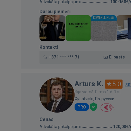
Advokāta pakalpojumi
100-150€/
Darbu piemēri
Kontakti
+371 *** *** 71
E-pasts
Arturs K.
5.0
·
30
Bija vietnē: Pirms 1 d. 1 st.
Latviski, По-русски
PRO
Cenas
Advokāta pakalpojumi
120,00€/