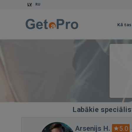
LV
RU
Kā tas
Labākie speciālis
Arsenijs H.
5.0