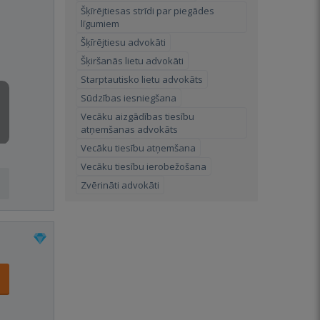
Šķīrējtiesas strīdi par piegādes
līgumiem
Šķīrējtiesu advokāti
Šķiršanās lietu advokāti
Starptautisko lietu advokāts
Sūdzības iesniegšana
Vecāku aizgādības tiesību
atņemšanas advokāts
Vecāku tiesību atņemšana
Vecāku tiesību ierobežošana
Zvērināti advokāti