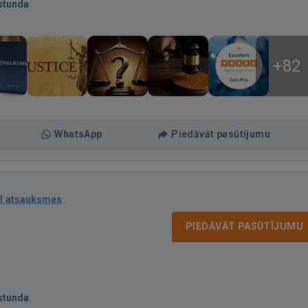
stunda
+82
WhatsApp
Piedāvāt pasūtījumu
1 atsauksmes
PIEDĀVĀT PASŪTĪJUMU
stunda