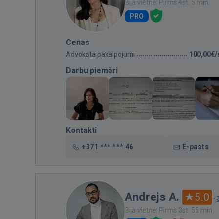
Bija vietnē: Pirms 4st. 5 min.
PRO
Cenas
Advokāta pakalpojumi
100,00€/
Darbu piemēri
Kontakti
+371 *** *** 46
E-pasts
Andrejs A.
5.0
·
Bija vietnē: Pirms 3st. 55 min.