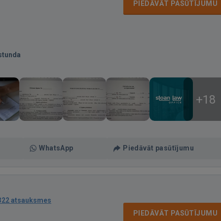
PIEDĀVĀT PASŪTĪJUMU
stunda
+18
WhatsApp
Piedāvāt pasūtījumu
322 atsauksmes
PIEDĀVĀT PASŪTĪJUMU