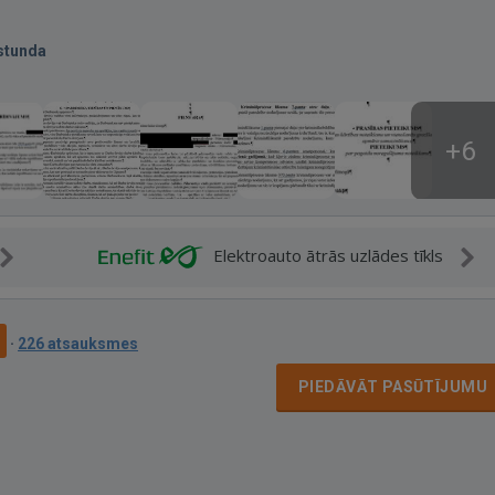
stunda
+6
Elektroauto ātrās uzlādes tīkls
9
·
226 atsauksmes
PIEDĀVĀT PASŪTĪJUMU