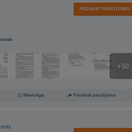
PIEDĀVĀT PASŪTĪJUMU
stunda
+50
WhatsApp
Piedāvāt pasūtījumu
ksmes