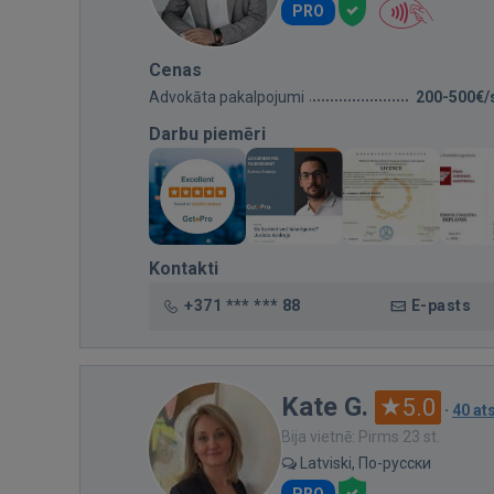
PRO
Cenas
Advokāta pakalpojumi
200-500€/
Darbu piemēri
Kontakti
+371 *** *** 88
E-pasts
Kate G.
5.0
·
40 a
Bija vietnē: Pirms 23 st.
Latviski, По-русски