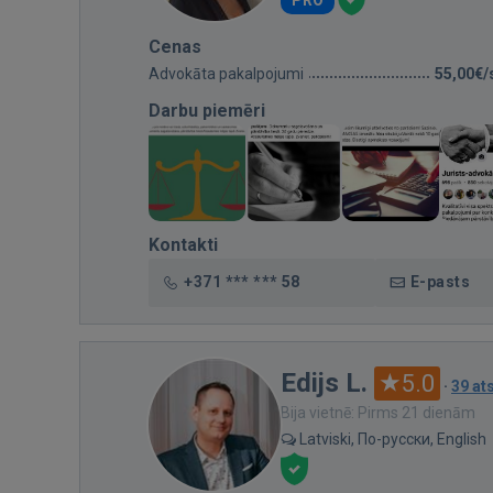
PRO
Cenas
Advokāta pakalpojumi
55,00€/
Darbu piemēri
Kontakti
+371 *** *** 58
E-pasts
Edijs L.
5.0
·
39 a
Bija vietnē: Pirms 21 dienām
Latviski, По-русски, English