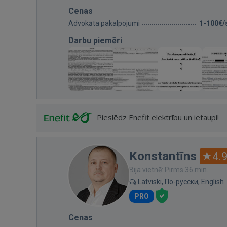
Cenas
Advokāta pakalpojumi
1-100€/
Darbu piemēri
Pieslēdz Enefit elektrību un ietaupi!
Konstantīns
4.
Bija vietnē: Pirms 36 min.
Latviski, По-русски, English
PRO
Cenas