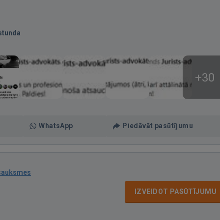
stunda
+30
WhatsApp
Piedāvāt pasūtījumu
tsauksmes
IZVEIDOT PASŪTĪJUMU