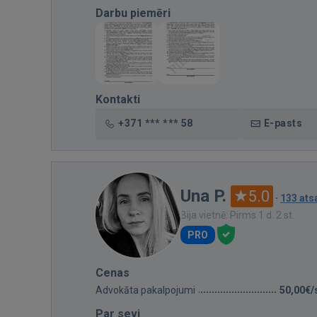
Darbu piemēri
Kontakti
+371 *** *** 58
E-pasts
Una P.
5.0
·
133 at
Bija vietnē: Pirms 1 d. 2 st.
PRO
Cenas
Advokāta pakalpojumi
50,00€/
Par sevi