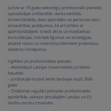
Juriste ar 19 gadu veiksmīgu profesionālo pieredzi,
specializējas civiltiesībās, darba tiesībās,
komerctiesībās, datu apstrādes un personas datu
aizsardzības jautājumos, kā arī strīdos ar
apdrošinātājiem. Sniedz ātras un kvalitatīvas
konsultācijas, izstrādā līgumus un stratēģijas,
analizē riskus un nodrošina klientiem praktiskus,
skaidrus risinājumus.
Izglītība un profesionālais pamats:
– Absolvējusi Latvijas Universitātes Juridisko
fakultāti.
Ienākt
– Juridiskajā nozarē aktīvi darbojas kopš 2006.
gada.
– Zināšanas regulāri pilnveido profesionālās
apmācībās, sekojot aktuālajām Latvijas un ES
tiesību normu izmaiņām.