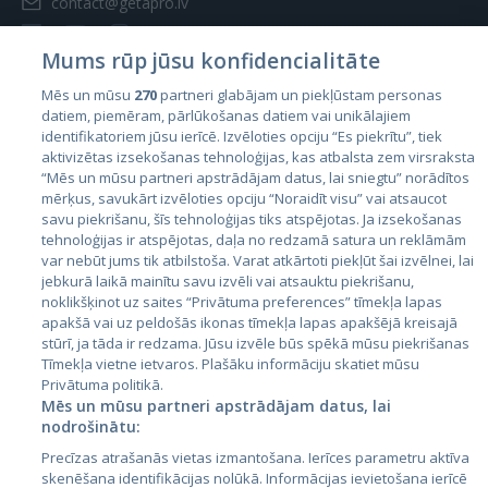
contact@getapro.lv
Mums rūp jūsu konfidencialitāte
Mēs un mūsu
270
partneri glabājam un piekļūstam personas
datiem, piemēram, pārlūkošanas datiem vai unikālajiem
Valstis
identifikatoriem jūsu ierīcē. Izvēloties opciju “Es piekrītu”, tiek
aktivizētas izsekošanas tehnoloģijas, kas atbalsta zem virsraksta
Igaunija
“Mēs un mūsu partneri apstrādājam datus, lai sniegtu” norādītos
Latvija
mērķus, savukārt izvēloties opciju “Noraidīt visu” vai atsaucot
savu piekrišanu, šīs tehnoloģijas tiks atspējotas. Ja izsekošanas
Lietuva
tehnoloģijas ir atspējotas, daļa no redzamā satura un reklāmām
var nebūt jums tik atbilstoša. Varat atkārtoti piekļūt šai izvēlnei, lai
jebkurā laikā mainītu savu izvēli vai atsauktu piekrišanu,
noklikšķinot uz saites “Privātuma preferences” tīmekļa lapas
apakšā vai uz peldošās ikonas tīmekļa lapas apakšējā kreisajā
stūrī, ja tāda ir redzama. Jūsu izvēle būs spēkā mūsu piekrišanas
Tīmekļa vietne ietvaros. Plašāku informāciju skatiet mūsu
Privātuma politikā.
Mēs un mūsu partneri apstrādājam datus, lai
nodrošinātu:
City24.lv
CVbankas.lt
Precīzas atrašanās vietas izmantošana. Ierīces parametru aktīva
City24.ee
Kainos.lt
skenēšana identifikācijas nolūkā. Informācijas ievietošana ierīcē