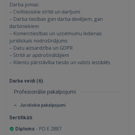
Darba jomas:
IENĀKT
– Civiltiesiskie strīdi un darījumi
– Darba tiesības gan darba devējiem, gan
Aizmirsāt paroli?
Atcerēties?
darbiniekiem
– Komerctiesības un uzņēmumu ikdienas
juridiskais nodrošinājums
FACEBOOK
– Datu aizsardzība un GDPR
– Strīdi ar apdrošinātājiem
GOOGLE
– Klientu pārstāvība tiesās un valsts iestādēs
 Sign in with Apple
Darba veidi (
6
)
Vēl neesat reģistrējies?
Profesionālie pakalpojumi
REĢISTRĀCIJA
Juridiskie pakalpojumi
Sertifikāti
-
PD E 2887
Diploms